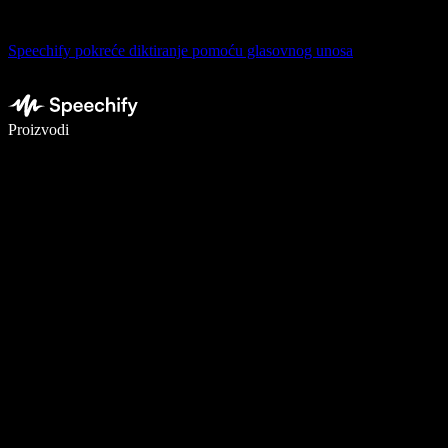
Speechify pokreće diktiranje pomoću glasovnog unosa
Pišite 5× brže uz glasovno diktiranje
Proizvodi
Saznajte više