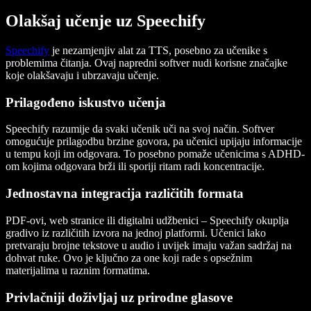
Olakšaj učenje uz Speechify
Speechify
je nezamjenjiv alat za TTS, posebno za učenike s
problemima čitanja. Ovaj napredni softver nudi korisne značajke
koje olakšavaju i ubrzavaju učenje.
Prilagođeno iskustvo učenja
Speechify razumije da svaki učenik uči na svoj način. Softver
omogućuje prilagodbu brzine govora, pa učenici upijaju informacije
u tempu koji im odgovara. To posebno pomaže učenicima s ADHD-
om kojima odgovara brži ili sporiji ritam radi koncentracije.
Jednostavna integracija različitih formata
PDF-ovi, web stranice ili digitalni udžbenici – Speechify okuplja
gradivo iz različitih izvora na jednoj platformi. Učenici lako
pretvaraju brojne tekstove u audio i uvijek imaju važan sadržaj na
dohvat ruke. Ovo je ključno za one koji rade s opsežnim
materijalima u raznim formatima.
Privlačniji doživljaj uz prirodne glasove