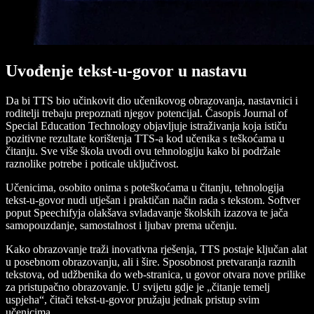
Uvođenje tekst-u-govor u nastavu
Da bi TTS bio učinkovit dio učenikovog obrazovanja, nastavnici i
roditelji trebaju prepoznati njegov potencijal. Časopis Journal of
Special Education Technology objavljuje istraživanja koja ističu
pozitivne rezultate korištenja TTS-a kod učenika s teškoćama u
čitanju. Sve više škola uvodi ovu tehnologiju kako bi podržale
raznolike potrebe i poticale uključivost.
Učenicima, osobito onima s poteškoćama u čitanju, tehnologija
tekst-u-govor nudi utješan i praktičan način rada s tekstom. Softver
poput Speechifyja olakšava svladavanje školskih izazova te jača
samopouzdanje, samostalnost i ljubav prema učenju.
Kako obrazovanje traži inovativna rješenja, TTS postaje ključan alat
u posebnom obrazovanju, ali i šire. Sposobnost pretvaranja raznih
tekstova, od udžbenika do web-stranica, u govor otvara nove prilike
za pristupačno obrazovanje. U svijetu gdje je „čitanje temelj
uspjeha“, čitači tekst-u-govor pružaju jednak pristup svim
učenicima.