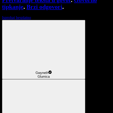
Pretvaranje teksta u govor
.
Govorno
tipkanje
.
Brzi odgovori
.
Isprobaj besplatno
Gwyneth
Glumica