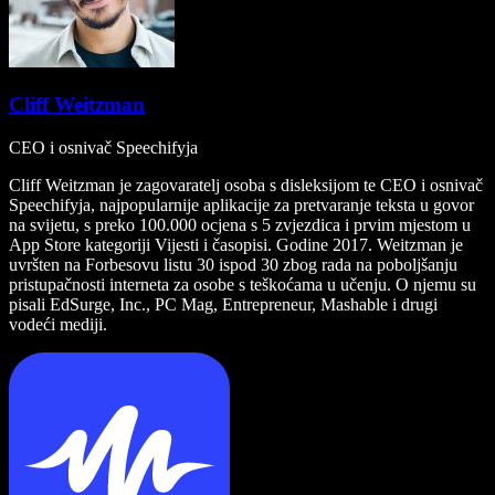
Cliff Weitzman
CEO i osnivač Speechifyja
Cliff Weitzman je zagovaratelj osoba s disleksijom te CEO i osnivač
Speechifyja, najpopularnije aplikacije za pretvaranje teksta u govor
na svijetu, s preko 100.000 ocjena s 5 zvjezdica i prvim mjestom u
App Store kategoriji Vijesti i časopisi. Godine 2017. Weitzman je
uvršten na Forbesovu listu 30 ispod 30 zbog rada na poboljšanju
pristupačnosti interneta za osobe s teškoćama u učenju. O njemu su
pisali EdSurge, Inc., PC Mag, Entrepreneur, Mashable i drugi
vodeći mediji.