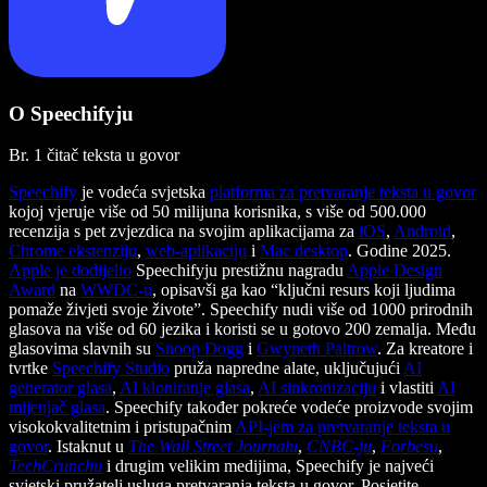
O Speechifyju
Br. 1 čitač teksta u govor
Speechify
je vodeća svjetska
platforma za pretvaranje teksta u govor
kojoj vjeruje više od 50 milijuna korisnika, s više od 500.000
recenzija s pet zvjezdica na svojim aplikacijama za
iOS
,
Android
,
Chrome ekstenziju
,
web-aplikaciju
i
Mac desktop
. Godine 2025.
Apple je dodijelio
Speechifyju prestižnu nagradu
Apple Design
Award
na
WWDC-u
, opisavši ga kao “ključni resurs koji ljudima
pomaže živjeti svoje živote”. Speechify nudi više od 1000 prirodnih
glasova na više od 60 jezika i koristi se u gotovo 200 zemalja. Među
glasovima slavnih su
Snoop Dogg
i
Gwyneth Paltrow
. Za kreatore i
tvrtke
Speechify Studio
pruža napredne alate, uključujući
AI
generator glasa
,
AI kloniranje glasa
,
AI sinkronizaciju
i vlastiti
AI
mijenjač glasa
. Speechify također pokreće vodeće proizvode svojim
visokokvalitetnim i pristupačnim
API-jem za pretvaranje teksta u
govor
. Istaknut u
The Wall Street Journalu
,
CNBC-ju
,
Forbesu
,
TechCrunchu
i drugim velikim medijima, Speechify je najveći
svjetski pružatelj usluga pretvaranja teksta u govor. Posjetite