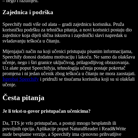
– nego i razumjeti.
Zajednica i podrška
Speechify nudi više od alata – gradi zajednicu korisnika. Pruža
korisničku podršku za tehnička pitanja, a novi korisnici postaju dio
zajednice koja dijeli slična iskustva i zajednički slavi napredak u
svladavanju teškoća u čitanju.
Mijenjajući način na koji učenici pristupaju pisanim informacijama,
Speechify donosi dodatnu motivaciju i lakoću. Ne samo da olakšava
učenje, nego i širi granice uključivog, prilagodljivog obrazovanja.
Uz alate poput Speechifyja, tehnologija učenja postaje pokretač
promjena i ni jedan učenik zbog teškoća u čitanju ne mora zaostajati.
Isprobaj Speechify
i pridruži se tisućama korisnika koji su si olakšali
učenje.
Česta pitanja
Je li tekst-u-govor pristupačan učenicima?
Da, TTS je vrlo pristupačan, a postoji mnogo besplatnih ili
povoljnih opcija. Aplikacije poput NaturalReader i Read&Write
nude besplatne verzije, a Speechify ima cjenovno prihvatljive