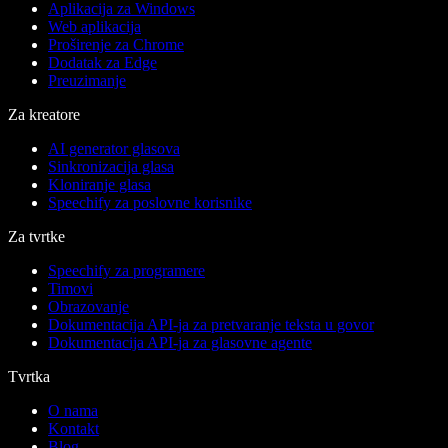
Aplikacija za Windows
Web aplikacija
Proširenje za Chrome
Dodatak za Edge
Preuzimanje
Za kreatore
AI generator glasova
Sinkronizacija glasa
Kloniranje glasa
Speechify za poslovne korisnike
Za tvrtke
Speechify za programere
Timovi
Obrazovanje
Dokumentacija API-ja za pretvaranje teksta u govor
Dokumentacija API-ja za glasovne agente
Tvrtka
O nama
Kontakt
Blog