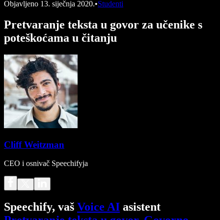
Objavljeno
13. siječnja 2020.
•
Studenti
Pretvaranje teksta u govor za učenike s
poteškoćama u čitanju
Cliff Weitzman
CEO i osnivač Speechifyja
Speechify, vaš
Voice AI
asistent