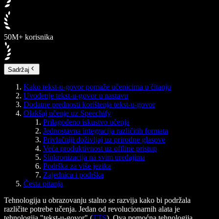
50M+ korisnika
Sadržaj
Kako tekst-u-govor pomaže učenicima u čitanju
Uvođenje tekst-u-govor u nastavu
Dodatne prednosti korištenja tekst-u-govor
Olakšaj učenje uz Speechify
Prilagođeno iskustvo učenja
Jednostavna integracija različitih formata
Privlačniji doživljaj uz prirodne glasove
Veća produktivnost uz offline pristup
Sinkronizacija na svim uređajima
Podrška za više jezika
Zajednica i podrška
Česta pitanja
Tehnologija u obrazovanju stalno se razvija kako bi podržala
različite potrebe učenja. Jedan od revolucionarnih alata je
tehnologija "tekst-u-govor" (
TTS
). Ova pomoćna tehnologija