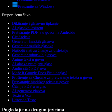
Preuzmite za Windows
Preporučeno štivo
Diktiranje i glasovno tipkanje
AI glasovni asistent
Pretvaranje PDF-a u govor na Androidu
Čitač teksta
Generator ženskih glasova
Generator muških glasova
Najbolji alati za čitanje za disleksiju
Generator robotskih glasova
Anime tekst u govor
AI alat za promjenu glasa
Audio čitač PDF-ova
Može li Google Docs čitati naglas?
Proširenje za Chrome za pretvaranje teksta u govor
Pretvaranje hindskog teksta u govor
Čitanje PDF-a naglas
AI generator glasova
Texto a Voz
Leitor de Texto
Pogledajte na drugim jezicima