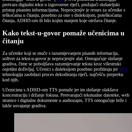
pretvara digitalni tekst u izgovorene riječi, pružajući slušateljski
pristup pisanim informacijama. Neprocjenjiv je resurs za učenike s
teškoćama u čitanju, posebno za one s disleksijom, poteškoćama
čitanja, ADHD-om ili bilo kojim stanjem koje otežava čitanje.
Kako tekst-u-govor pomaže učenicima u
čitanju
Za učenike koji se muče s razumijevanjem pisanih informacija,
softver za tekst-u-govor je neprocjenjiv alat. Omogućuje slušanje
gradiva, čime se poboljšava razumijevanje teksta kroz višestruki
osjetilni doživljaj. Učenici s disleksijom posebno profitiraju jer
TTS
tehnologija zaobilazi proces dekodiranja riječi, najčešću prepreku
kod njih.
Učenicima s ADHD-om TTS pomaže jer im slušanje olakšava
koncentraciju i držanje fokusa. Pretvarajući tekstualne datoteke, web
stranice i digitalne dokumente u audiozapis, TTS omogućuje brže i
lakše usvajanje gradiva.