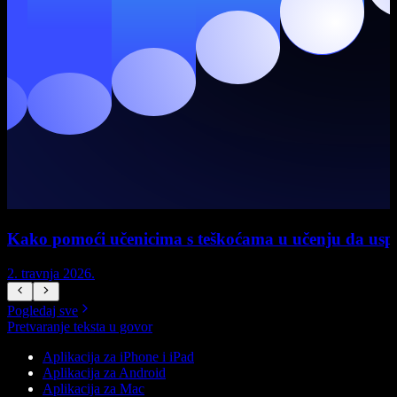
Kako pomoći učenicima s teškoćama u učenju da uspi
2. travnja 2026.
1
Pogledaj sve
Pretvaranje teksta u govor
Aplikacija za iPhone i iPad
Aplikacija za Android
Aplikacija za Mac