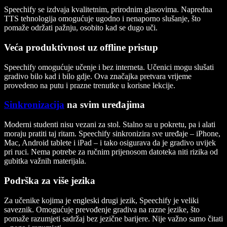
Speechify se izdvaja kvalitetnim, prirodnim glasovima. Napredna
TTS tehnologija omogućuje ugodno i nenaporno slušanje, što
pomaže održati pažnju, osobito kad se dugo uči.
Veća produktivnost uz offline pristup
Speechify omogućuje učenje i bez interneta. Učenici mogu slušati
gradivo bilo kad i bilo gdje. Ova značajka pretvara vrijeme
provedeno na putu i prazne trenutke u korisne lekcije.
Sinkronizacija
na svim uređajima
Moderni studenti nisu vezani za stol. Stalno su u pokretu, pa i alati
moraju pratiti taj ritam. Speechify sinkronizira sve uređaje – iPhone,
Mac, Android tablete i iPad – i tako osigurava da je gradivo uvijek
pri ruci. Nema potrebe za ručnim prijenosom datoteka niti rizika od
gubitka važnih materijala.
Podrška za više jezika
Za učenike kojima je engleski drugi jezik, Speechify je veliki
saveznik. Omogućuje prevođenje gradiva na razne jezike, što
pomaže razumjeti sadržaj bez jezične barijere. Nije važno samo čitati