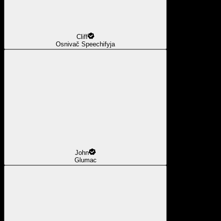
Cliff
Osnivač Speechifyja
John
Glumac