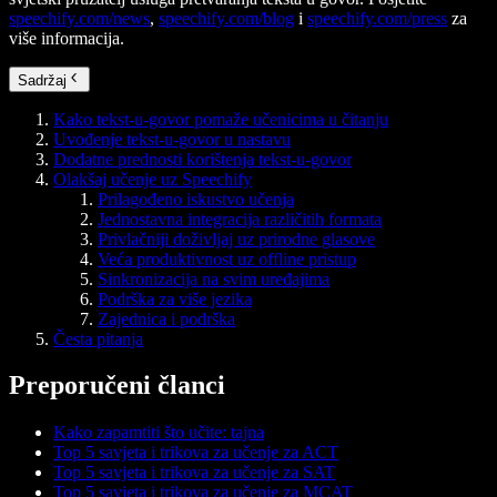
speechify.com/news
,
speechify.com/blog
i
speechify.com/press
za
više informacija.
Sadržaj
Kako tekst-u-govor pomaže učenicima u čitanju
Uvođenje tekst-u-govor u nastavu
Dodatne prednosti korištenja tekst-u-govor
Olakšaj učenje uz Speechify
Prilagođeno iskustvo učenja
Jednostavna integracija različitih formata
Privlačniji doživljaj uz prirodne glasove
Veća produktivnost uz offline pristup
Sinkronizacija na svim uređajima
Podrška za više jezika
Zajednica i podrška
Česta pitanja
Preporučeni članci
Kako zapamtiti što učite: tajna
Top 5 savjeta i trikova za učenje za ACT
Top 5 savjeta i trikova za učenje za SAT
Top 5 savjeta i trikova za učenje za MCAT