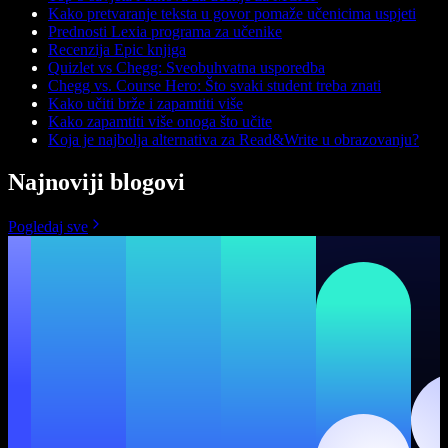
Kako pretvaranje teksta u govor pomaže učenicima uspjeti
Prednosti Lexia programa za učenike
Recenzija Epic knjiga
Quizlet vs Chegg: Sveobuhvatna usporedba
Chegg vs. Course Hero: Što svaki student treba znati
Kako učiti brže i zapamtiti više
Kako zapamtiti više onoga što učite
Koja je najbolja alternativa za Read&Write u obrazovanju?
Najnoviji blogovi
Pogledaj sve