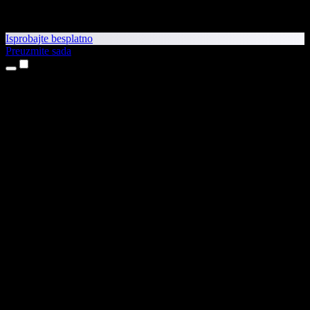
Isprobajte besplatno
Preuzmite sada
Proizvodi
Pretvaranje teksta u govor
Aplikacije za iPhone i iPad
Aplikacija za Android
Proširenje za Chrome
Proširenje za Edge
Web-aplikacija
Aplikacija za Mac
Aplikacija za Windows