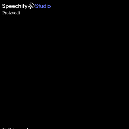
Pišite 5× brže uz glasovno diktiranje
Proizvodi
Saznajte više