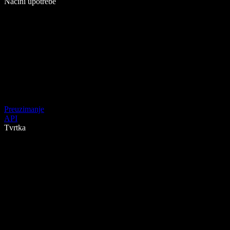
Načini upotrebe
Preuzimanje
API
Tvrtka