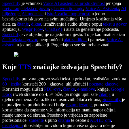
Speechify
je vrhunski
Voice AI asistent za produktivnost
jer spaja
pretvaranje teksta u govor
,
glasovno tipkanje
,
Voice AI Asistenta
,
AI
bilježenje
,
AI podcaste
i
istraživačke mogućnosti
u jedno
besprijekorno iskustvo na svim uređajima. Umjesto korištenja više
alata za
čitanje
,
diktat
, istraživanje i audio učenje poput
tekst u govor
aplikacija,
Wispr Flow
,
ChatGPT
i alata za generiranje podcasta,
Speechify
sve objedinjuje na jednom mjestu. To je kao imati snažan
čitač teksta u govor
, neograničeni
alat za diktat
i pametan
Voice AI
asistent
u jednoj aplikaciji. Pogledajmo sve što trebate znati.
Koje
TTS
značajke izdvajaju Speechify?
Speechify
pretvara gotovo svaki tekst u prirodan, realističan zvuk na
60+ jezika
koristeći 200+ glasova, uključujući i
poznate glasove
.
Korisnici mogu slušati
PDF-ove
,
članke
,
e-mailove
, knjige,
Google
Docs
i web stranice do 4,5× brže, pa mogu upiti sate
čitanja
u
djeliću vremena. Za razliku od osnovnih čitača ekrana,
Speechify
je
napravljen za produktivnost i bolje
razumijevanje
, pomažući
korisnicima da zapamte više informacija uz manji napor očiju i
manje umora od ekrana. Posebno je vrijedan za zaposlene
profesionalce,
studente
s puno
čitanja
te osobe s
ADHD-om
,
disleksijom
ili oslabljenim vidom kojima više odgovara učenje