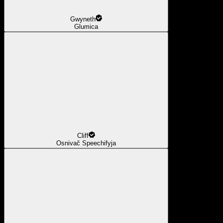
Gwyneth
Glumica
Cliff
Osnivač Speechifyja