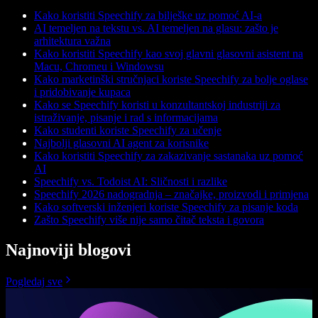
Kako koristiti Speechify za bilješke uz pomoć AI-a
AI temeljen na tekstu vs. AI temeljen na glasu: zašto je
arhitektura važna
Kako koristiti Speechify kao svoj glavni glasovni asistent na
Macu, Chromeu i Windowsu
Kako marketinški stručnjaci koriste Speechify za bolje oglase
i pridobivanje kupaca
Kako se Speechify koristi u konzultantskoj industriji za
istraživanje, pisanje i rad s informacijama
Kako studenti koriste Speechify za učenje
Najbolji glasovni AI agent za korisnike
Kako koristiti Speechify za zakazivanje sastanaka uz pomoć
AI
Speechify vs. Todoist AI: Sličnosti i razlike
Speechify 2026 nadogradnja – značajke, proizvodi i primjena
Kako softverski inženjeri koriste Speechify za pisanje koda
Zašto Speechify više nije samo čitač teksta i govora
Najnoviji blogovi
Pogledaj sve