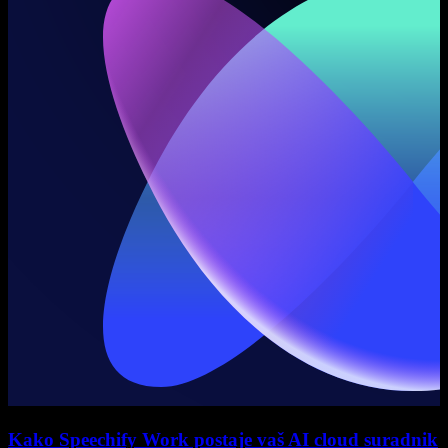
Kako Speechify Work postaje vaš AI cloud suradnik