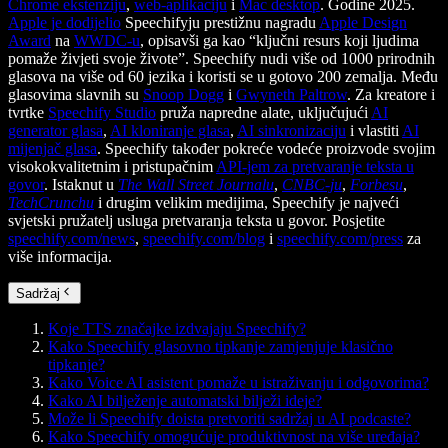
Chrome ekstenziju
,
web-aplikaciju
i
Mac desktop
. Godine 2025.
Apple je dodijelio
Speechifyju prestižnu nagradu
Apple Design
Award
na
WWDC-u
, opisavši ga kao “ključni resurs koji ljudima
pomaže živjeti svoje živote”. Speechify nudi više od 1000 prirodnih
glasova na više od 60 jezika i koristi se u gotovo 200 zemalja. Među
glasovima slavnih su
Snoop Dogg
i
Gwyneth Paltrow
. Za kreatore i
tvrtke
Speechify Studio
pruža napredne alate, uključujući
AI
generator glasa
,
AI kloniranje glasa
,
AI sinkronizaciju
i vlastiti
AI
mijenjač glasa
. Speechify također pokreće vodeće proizvode svojim
visokokvalitetnim i pristupačnim
API-jem za pretvaranje teksta u
govor
. Istaknut u
The Wall Street Journalu
,
CNBC-ju
,
Forbesu
,
TechCrunchu
i drugim velikim medijima, Speechify je najveći
svjetski pružatelj usluga pretvaranja teksta u govor. Posjetite
speechify.com/news
,
speechify.com/blog
i
speechify.com/press
za
više informacija.
Sadržaj
Koje TTS značajke izdvajaju Speechify?
Kako Speechify glasovno tipkanje zamjenjuje klasično
tipkanje?
Kako Voice AI asistent pomaže u istraživanju i odgovorima?
Kako AI bilježenje automatski bilježi ideje?
Može li Speechify doista pretvoriti sadržaj u AI podcaste?
Kako Speechify omogućuje produktivnost na više uređaja?