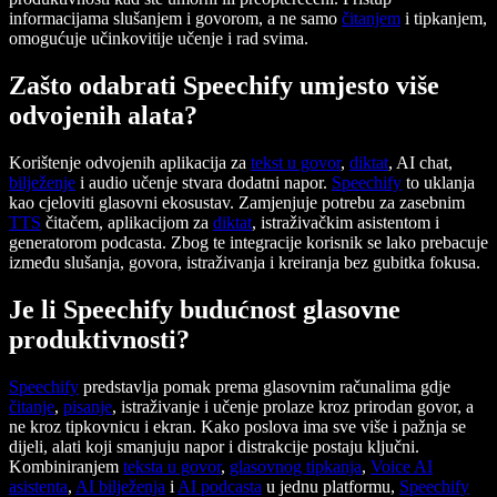
informacijama slušanjem i govorom, a ne samo
čitanjem
i tipkanjem,
omogućuje učinkovitije učenje i rad svima.
Zašto odabrati Speechify umjesto više
odvojenih alata?
Korištenje odvojenih aplikacija za
tekst u govor
,
diktat
, AI chat,
bilježenje
i audio učenje stvara dodatni napor.
Speechify
to uklanja
kao cjeloviti glasovni ekosustav. Zamjenjuje potrebu za zasebnim
TTS
čitačem, aplikacijom za
diktat
, istraživačkim asistentom i
generatorom podcasta. Zbog te integracije korisnik se lako prebacuje
između slušanja, govora, istraživanja i kreiranja bez gubitka fokusa.
Je li Speechify budućnost glasovne
produktivnosti?
Speechify
predstavlja pomak prema glasovnim računalima gdje
čitanje
,
pisanje
, istraživanje i učenje prolaze kroz prirodan govor, a
ne kroz tipkovnicu i ekran. Kako poslova ima sve više i pažnja se
dijeli, alati koji smanjuju napor i distrakcije postaju ključni.
Kombiniranjem
teksta u govor
,
glasovnog tipkanja
,
Voice AI
asistenta
,
AI bilježenja
i
AI podcasta
u jednu platformu,
Speechify