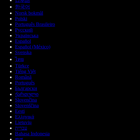
日本語
한국어
Norsk bokmål
Polski
Português Brasileiro
Русский
Українська
Español
Español (México)
Svenska
ไทย
Türkçe
Tiếng Việt
Română
Português
Български
ქართული
Slovenčina
Slovenščina
Eesti
Ελληνικά
Lietuvių
עברית
Bahasa Indonesia
বাংলা