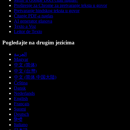
Može li Google Docs čitati naglas?
Proširenje za Chrome za pretvaranje teksta u govor
Pretvaranje hindskog teksta u govor
Čitanje PDF-a naglas
AI generator glasova
Texto a Voz
Leitor de Texto
Pogledajte na drugim jezicima
العربية
Magyar
中文 (简体)
中文 (台灣)
中文 (简体 中国大陆)
Čeština
Dansk
Nederlands
English
Français
Suomi
Deutsch
हिन्दी
Italiano