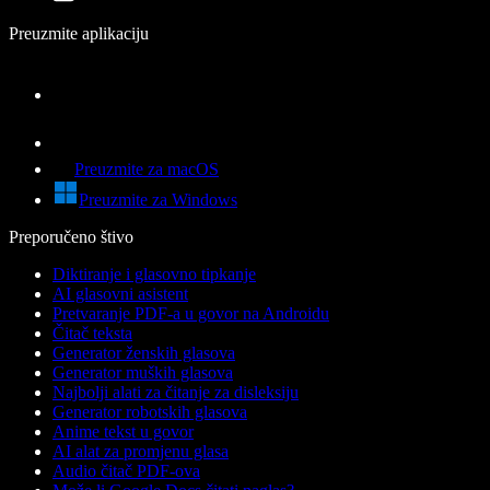
Preuzmite aplikaciju
Preuzmite za macOS
Preuzmite za Windows
Preporučeno štivo
Diktiranje i glasovno tipkanje
AI glasovni asistent
Pretvaranje PDF-a u govor na Androidu
Čitač teksta
Generator ženskih glasova
Generator muških glasova
Najbolji alati za čitanje za disleksiju
Generator robotskih glasova
Anime tekst u govor
AI alat za promjenu glasa
Audio čitač PDF-ova