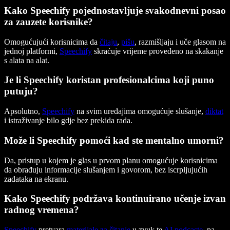
Kako Speechify pojednostavljuje svakodnevni posao
za zauzete korisnike?
Omogućujući korisnicima da
čitaju
,
pišu
, razmišljaju i uče glasom na
jednoj platformi,
Speechify
skraćuje vrijeme provedeno na skakanje
s alata na alat.
Je li Speechify koristan profesionalcima koji puno
putuju?
Apsolutno,
Speechify
na svim uređajima omogućuje slušanje,
diktat
i istraživanje bilo gdje bez prekida rada.
Može li Speechify pomoći kad ste mentalno umorni?
Da, pristup u kojem je glas u prvom planu omogućuje korisnicima
da obrađuju informacije slušanjem i govorom, bez iscrpljujućih
zadataka na ekranu.
Kako Speechify podržava kontinuirano učenje izvan
radnog vremena?
Speechify
pretvara
materijale za čitanje
u zvuk te
AI podcaste
, pa