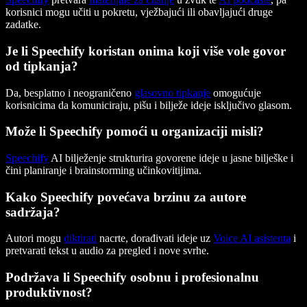
korisnici mogu učiti u pokretu, vježbajući ili obavljajući druge
zadatke.
Je li Speechify koristan onima koji više vole govor
od tipkanja?
Da, besplatno i neograničeno
glasovno tipkanje
omogućuje
korisnicima da komuniciraju, pišu i bilježe ideje isključivo glasom.
Može li Speechify pomoći u organizaciji misli?
Speechify
AI bilježenje strukturira govorene ideje u jasne bilješke i
čini planiranje i brainstorming učinkovitijima.
Kako Speechify povećava brzinu za autore
sadržaja?
Autori mogu
diktirati
nacrte, dorađivati ideje uz
Voice AI asistenta
i
pretvarati tekst u audio za pregled i nove svrhe.
Podržava li Speechify osobnu i profesionalnu
produktivnost?