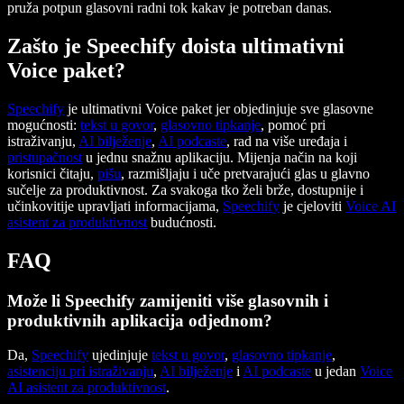
pruža potpun glasovni radni tok kakav je potreban danas.
Zašto je Speechify doista ultimativni
Voice paket?
Speechify
je ultimativni Voice paket jer objedinjuje sve glasovne
mogućnosti:
tekst u govor
,
glasovno tipkanje
, pomoć pri
istraživanju,
AI bilježenje
,
AI podcaste
, rad na više uređaja i
pristupačnost
u jednu snažnu aplikaciju. Mijenja način na koji
korisnici čitaju,
pišu
, razmišljaju i uče pretvarajući glas u glavno
sučelje za produktivnost. Za svakoga tko želi brže, dostupnije i
učinkovitije upravljati informacijama,
Speechify
je cjeloviti
Voice AI
asistent za produktivnost
budućnosti.
FAQ
Može li Speechify zamijeniti više glasovnih i
produktivnih aplikacija odjednom?
Da,
Speechify
ujedinjuje
tekst u govor
,
glasovno tipkanje
,
asistenciju pri istraživanju
,
AI bilježenje
i
AI podcaste
u jedan
Voice
AI asistent za produktivnost
.