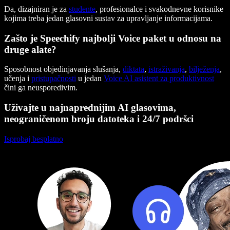
Da, dizajniran je za
studente
, profesionalce i svakodnevne korisnike
kojima treba jedan glasovni sustav za upravljanje informacijama.
Zašto je Speechify najbolji Voice paket u odnosu na
druge alate?
Sposobnost objedinjavanja slušanja,
diktata
,
istraživanja
,
bilježenja
,
učenja i
pristupačnosti
u jedan
Voice AI asistent za produktivnost
čini ga neusporedivim.
Uživajte u najnaprednijim AI glasovima,
neograničenom broju datoteka i 24/7 podršci
Isprobaj besplatno