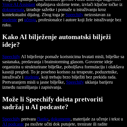
Voice AI Assistant
objašnjava složene teme, izvlači ključne točke iz
dokumenata
, izrađuje sažetke i pomaže u istraživanju kroz
kontekstualni dijalog. Zbog toga je
Speechify
neizostavan za
studente
pri
učenju
, profesionalce i autore koji žele istraživanje bez
ruku.
Kako AI bilježenje automatski bilježi
ideje?
Speechify
AI bilježenje pomaže korisnicima hvatati misli, bilješke sa
sastanaka, predavanja i brainstorming glasom. Govorene ideje
organizira u strukturirane bilješke, poboljšava formulaciju i olakšava
kasniji pregled. To je posebno korisno za terapeute, poduzetnike,
istraživače i
studente
, koji trebaju brzo bilježiti bez prekida rada.
Pretvaranjem misli u jasne bilješke,
Speechify
uklanja barijeru
između razmišljanja i zapisivanja.
Može li Speechify doista pretvoriti
sadržaj u AI podcaste?
Speechify
pretvara
članke
,
dokumente
, materijale za učenje i tekst u
AI podcaste
pa možete učiti dok putujete, trenirate ili radite