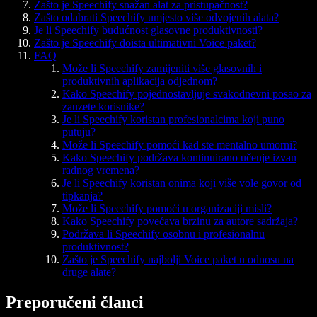
Zašto je Speechify snažan alat za pristupačnost?
Zašto odabrati Speechify umjesto više odvojenih alata?
Je li Speechify budućnost glasovne produktivnosti?
Zašto je Speechify doista ultimativni Voice paket?
FAQ
Može li Speechify zamijeniti više glasovnih i
produktivnih aplikacija odjednom?
Kako Speechify pojednostavljuje svakodnevni posao za
zauzete korisnike?
Je li Speechify koristan profesionalcima koji puno
putuju?
Može li Speechify pomoći kad ste mentalno umorni?
Kako Speechify podržava kontinuirano učenje izvan
radnog vremena?
Je li Speechify koristan onima koji više vole govor od
tipkanja?
Može li Speechify pomoći u organizaciji misli?
Kako Speechify povećava brzinu za autore sadržaja?
Podržava li Speechify osobnu i profesionalnu
produktivnost?
Zašto je Speechify najbolji Voice paket u odnosu na
druge alate?
Preporučeni članci