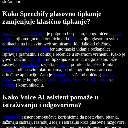
slušanjem.
Kako Speechify glasovno tipkanje
zamjenjuje klasično tipkanje?
Speechify
Voice Typing
je potpuno besplatan, neograničen
alat za
diktat
koji omogućuje korisnicima da
pišu
svojim glasom u svim
aplikacijama i na svim web stranicama. Ide dalje od običnog
pretvaranja govora u tekst
jer automatski uklanja poštapalice,
ispravlja gramatiku i oblikuje rečenice u stvarnom vremenu. Kako je
govor obično
3–5× brži
od tipkanja, korisnici mogu znatno brže
sastavljati
e-mailove
, izvještaje,
eseje
, poruke i bilješke. Funkcija
diktata
radi na svim platformama, pa nije ograničena samo na
određene aplikacije. Zato je
Speechify
više od običnog
alata za
diktat
– on je kompletan
Voice AI asistent za produktivnost
za
pisanje
i komunikaciju.
Kako Voice AI asistent pomaže u
istraživanju i odgovorima?
Speechify
asistent omogućava korisnicima da postavljaju pitanja,
sažimaju sadržaj, razrađuju ideje i istražuju kroz glasovne razgovore.
Umjesto tipkanja upita, korisnici govore i brzo dobivaju odgovore.