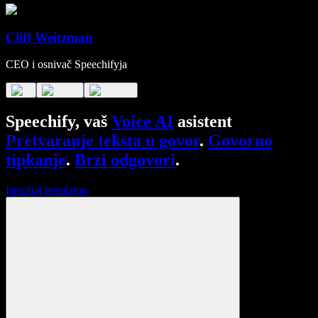
Cliff Weitzman
CEO i osnivač Speechifyja
Speechify, vaš
Voice AI
asistent
Pretvaranje teksta u govor
.
Govorno
tipkanje
.
Brzi odgovori
.
Isprobaj besplatno