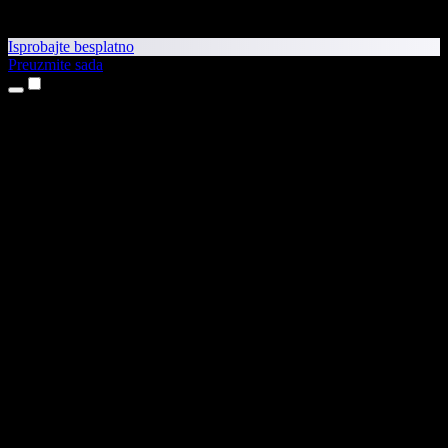
Isprobajte besplatno
Preuzmite sada
Proizvodi
Pretvaranje teksta u govor
Aplikacije za iPhone i iPad
Aplikacija za Android
Proširenje za Chrome
Proširenje za Edge
Web-aplikacija
Aplikacija za Mac
Aplikacija za Windows
AI generator glasova
Glasovna naracija
Sinkronizacija glasa
Kloniranje glasa