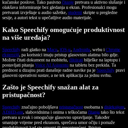
kućanske poslove. Tako pasivno
čitanje
pretvara u aktivno slušanje i
olakšava informiranje bez gledanja u ekran. Profesionalci mogu
pretvarati izvještaje u audio sažetke,
studenti
skripte u pregledne
sesije, a autori tekst u upečatljive audio materijale.
Kako Speechify omogućuje produktivnost
na više uređaja?
Speechify
radi glatko na
Macu
,
iOS-u
,
Androidu
, webu i
Chrome
ekstenziji
, pa korisnici imaju pristup glasovnim alatima bilo gdje.
Možete čitati dokument na mobitelu,
diktirati
bilješke na laptopu i
postavljati pitanja
Voice AI Asistentu
na tabletu bez prekida. Ta
prednost u dizajnu prati današnje radne navike pa je
Speechify
pravi
glasovni operativni sustav, a ne tek aplikacija za jednu svrhu.
Zašto je Speechify snažan alat za
pristupačnost?
Speechify
značajno poboljšava
pristupačnost
osobama s
disleksijom
,
ADHD-om
, slabovidnima i onima s teškoćama
čitanja
tako što tekst
pretvara u zvuk i omogućuje glasovno upravljanje. Također
smanjuje vrijeme pred ekranom, sprečava umor očiju i pomaže
produktivnosti kad ste umorni ili preopterećeni. Pristup