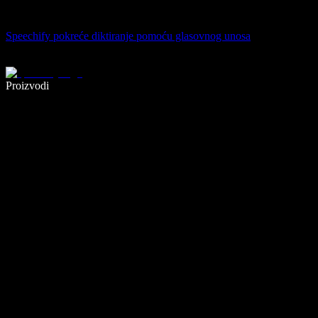
Speechify pokreće diktiranje pomoću glasovnog unosa
Pišite 5× brže uz glasovno diktiranje
Proizvodi
Saznajte više