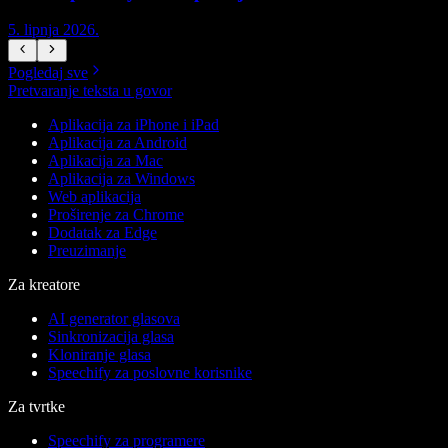
5. lipnja 2026.
5
Pogledaj sve
Pretvaranje teksta u govor
Aplikacija za iPhone i iPad
Aplikacija za Android
Aplikacija za Mac
Aplikacija za Windows
Web aplikacija
Proširenje za Chrome
Dodatak za Edge
Preuzimanje
Za kreatore
AI generator glasova
Sinkronizacija glasa
Kloniranje glasa
Speechify za poslovne korisnike
Za tvrtke
Speechify za programere