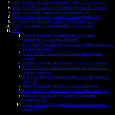
Može li Speechify doista pretvoriti sadržaj u AI podcaste?
Kako Speechify omogućuje produktivnost na više uređaja?
Zašto je Speechify snažan alat za pristupačnost?
Zašto odabrati Speechify umjesto više odvojenih alata?
Je li Speechify budućnost glasovne produktivnosti?
Zašto je Speechify doista ultimativni Voice paket?
FAQ
Može li Speechify zamijeniti više glasovnih i
produktivnih aplikacija odjednom?
Kako Speechify pojednostavljuje svakodnevni posao za
zauzete korisnike?
Je li Speechify koristan profesionalcima koji puno
putuju?
Može li Speechify pomoći kad ste mentalno umorni?
Kako Speechify podržava kontinuirano učenje izvan
radnog vremena?
Je li Speechify koristan onima koji više vole govor od
tipkanja?
Može li Speechify pomoći u organizaciji misli?
Kako Speechify povećava brzinu za autore sadržaja?
Podržava li Speechify osobnu i profesionalnu
produktivnost?
Zašto je Speechify najbolji Voice paket u odnosu na
druge alate?