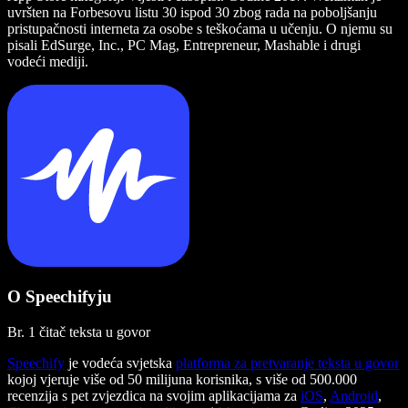
uvršten na Forbesovu listu 30 ispod 30 zbog rada na poboljšanju
pristupačnosti interneta za osobe s teškoćama u učenju. O njemu su
pisali EdSurge, Inc., PC Mag, Entrepreneur, Mashable i drugi
vodeći mediji.
O Speechifyju
Br. 1 čitač teksta u govor
Speechify
je vodeća svjetska
platforma za pretvaranje teksta u govor
kojoj vjeruje više od 50 milijuna korisnika, s više od 500.000
recenzija s pet zvjezdica na svojim aplikacijama za
iOS
,
Android
,