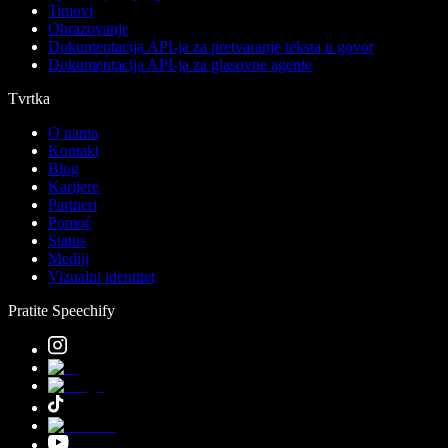
Timovi
Obrazovanje
Dokumentacija API-ja za pretvaranje teksta u govor
Dokumentacija API-ja za glasovne agente
Tvrtka
O nama
Kontakt
Blog
Karijere
Partneri
Pomoć
Status
Mediji
Vizualni identitet
Pratite Speechify