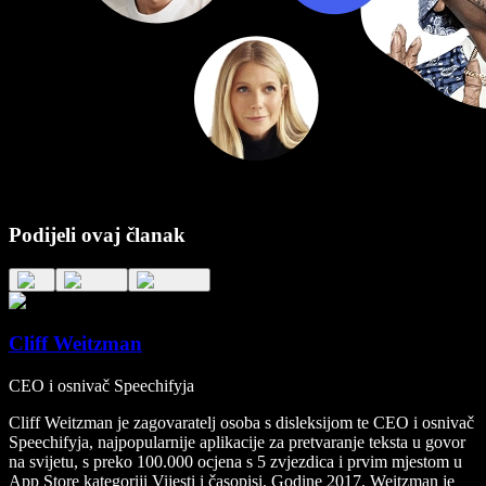
Podijeli ovaj članak
Cliff Weitzman
CEO i osnivač Speechifyja
Cliff Weitzman je zagovaratelj osoba s disleksijom te CEO i osnivač
Speechifyja, najpopularnije aplikacije za pretvaranje teksta u govor
na svijetu, s preko 100.000 ocjena s 5 zvjezdica i prvim mjestom u
App Store kategoriji Vijesti i časopisi. Godine 2017. Weitzman je