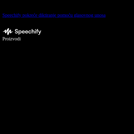
Speechify pokreće diktiranje pomoću glasovnog unosa
Pišite 5× brže uz glasovno diktiranje
Proizvodi
Saznajte više