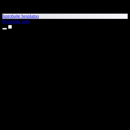
Isprobajte besplatno
Preuzmite sada
Proizvodi
Pretvaranje teksta u govor
Aplikacije za iPhone i iPad
Aplikacija za Android
Proširenje za Chrome
Proširenje za Edge
Web-aplikacija
Aplikacija za Mac
Aplikacija za Windows