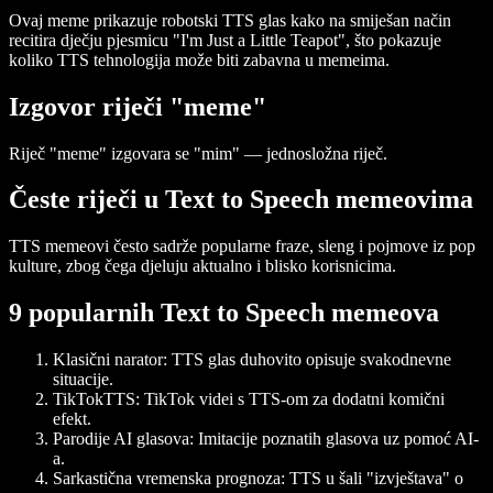
Ovaj meme prikazuje robotski TTS glas kako na smiješan način
recitira dječju pjesmicu "I'm Just a Little Teapot", što pokazuje
koliko TTS tehnologija može biti zabavna u memeima.
Izgovor riječi "meme"
Riječ "meme" izgovara se "mim" — jednosložna riječ.
Česte riječi u Text to Speech memeovima
TTS memeovi često sadrže popularne fraze, sleng i pojmove iz pop
kulture, zbog čega djeluju aktualno i blisko korisnicima.
9 popularnih Text to Speech memeova
Klasični narator
: TTS glas duhovito opisuje svakodnevne
situacije.
TikTokTTS
: TikTok videi s TTS-om za dodatni komični
efekt.
Parodije AI glasova
: Imitacije poznatih glasova uz pomoć AI-
a.
Sarkastična vremenska prognoza
: TTS u šali "izvještava" o