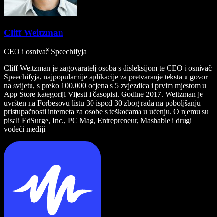
Cliff Weitzman
CEO i osnivač Speechifyja
Cliff Weitzman je zagovaratelj osoba s disleksijom te CEO i osnivač
Speechifyja, najpopularnije aplikacije za pretvaranje teksta u govor
na svijetu, s preko 100.000 ocjena s 5 zvjezdica i prvim mjestom u
App Store kategoriji Vijesti i časopisi. Godine 2017. Weitzman je
uvršten na Forbesovu listu 30 ispod 30 zbog rada na poboljšanju
pristupačnosti interneta za osobe s teškoćama u učenju. O njemu su
pisali EdSurge, Inc., PC Mag, Entrepreneur, Mashable i drugi
vodeći mediji.