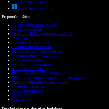
Preuzmite za macOS
Preuzmite za Windows
Preporučeno štivo
Diktiranje i glasovno tipkanje
AI glasovni asistent
Pretvaranje PDF-a u govor na Androidu
Čitač teksta
Generator ženskih glasova
Generator muških glasova
Najbolji alati za čitanje za disleksiju
Generator robotskih glasova
Anime tekst u govor
AI alat za promjenu glasa
Audio čitač PDF-ova
Može li Google Docs čitati naglas?
Proširenje za Chrome za pretvaranje teksta u govor
Pretvaranje hindskog teksta u govor
Čitanje PDF-a naglas
AI generator glasova
Texto a Voz
Leitor de Texto
Pogledajte na drugim jezicima