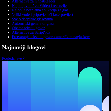
Alternative za GhostReader
Najbolji vodič za Wideo i recenzije
Najbolja besplatna aplikacija za glas
Veliki vođe i pripovjedači kroz povijest
Sve o deepfake glasovima
Automatski generator glasa
Obama tekst u govor
Alternative za ScriptVox
Pretvaranje teksta u govor s američkim naglaskom
Najnoviji blogovi
Pogledaj sve