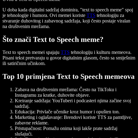
U doba kada digitalni sadržaj dominira, "text to speech meme" spoj
je tehnologije i humora. Ovi memei koriste
TTS
tehnologiju za
stvaranje duhovitog i zabavnog sadržaja, koji često postaje viralan
na društvenim mrežama.
Što znači Text to Speech meme?
Text to speech memei spajaju
TTS
tehnologiju i kulturu memeova.
Pisani tekst pretvaraju u govor digitalnim glasom, često sa smiješnim
ili satiričnim učinkom.
Top 10 primjena Text to Speech memeova
Zabava na društvenim mrežama
: Često na TikToku i
Instagramu za kratke, duhovite objave.
Kreiranje sadržaja
: YouTuberi i podcasteri njima začine svoj
sadržaj.
Edukacija
: Privlače učenike kroz humor i opušten ton.
Marketing i oglašavanje
: Brendovi koriste TTS za pamtljive,
zabavne reklame.
Pristupačnost
: Pomažu onima koji lakše prate sadržaj
slušajući.