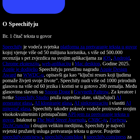
O Speechifyju
Br. 1 čitač teksta u govor
Speechify
je vodeća svjetska
platforma za pretvaranje teksta u govor
kojoj vjeruje više od 50 milijuna korisnika, s više od 500.000
recenzija s pet zvjezdica na svojim aplikacijama za
iOS
,
Android
,
Chrome ekstenziju
,
web-aplikaciju
i
Mac desktop
. Godine 2025.
Apple je dodijelio
Speechifyju prestižnu nagradu
Apple Design
Award
na
WWDC-u
, opisavši ga kao “ključni resurs koji ljudima
pomaže živjeti svoje živote”. Speechify nudi više od 1000 prirodnih
glasova na više od 60 jezika i koristi se u gotovo 200 zemalja. Među
glasovima slavnih su
Snoop Dogg
i
Gwyneth Paltrow
. Za kreatore i
tvrtke
Speechify Studio
pruža napredne alate, uključujući
AI
generator glasa
,
AI kloniranje glasa
,
AI sinkronizaciju
i vlastiti
AI
mijenjač glasa
. Speechify također pokreće vodeće proizvode svojim
visokokvalitetnim i pristupačnim
API-jem za pretvaranje teksta u
govor
. Istaknut u
The Wall Street Journalu
,
CNBC-ju
,
Forbesu
,
TechCrunchu
i drugim velikim medijima, Speechify je najveći
svjetski pružatelj usluga pretvaranja teksta u govor. Posjetite
speechify.com/news
,
speechify.com/blog
i
speechify.com/press
za