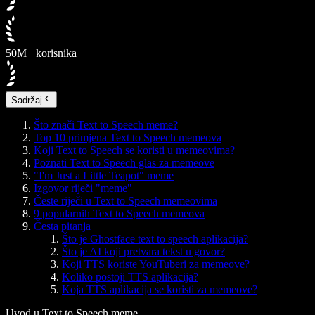
50M+ korisnika
Sadržaj
Što znači Text to Speech meme?
Top 10 primjena Text to Speech memeova
Koji Text to Speech se koristi u memeovima?
Poznati Text to Speech glas za memeove
"I'm Just a Little Teapot" meme
Izgovor riječi "meme"
Česte riječi u Text to Speech memeovima
9 popularnih Text to Speech memeova
Česta pitanja
Što je Ghostface text to speech aplikacija?
Što je AI koji pretvara tekst u govor?
Koji TTS koriste YouTuberi za memeove?
Koliko postoji TTS aplikacija?
Koja TTS aplikacija se koristi za memeove?
Uvod u Text to Speech meme