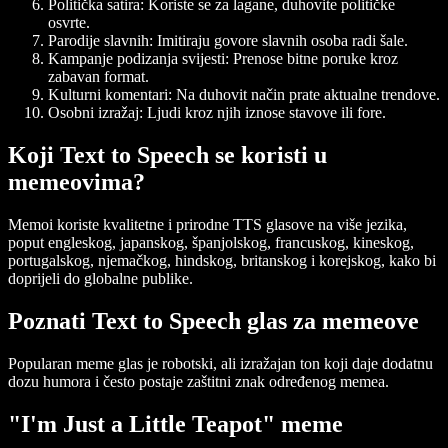
Politička satira
: Koriste se za lagane, duhovite političke
osvrte.
Parodije slavnih
: Imitiraju govore slavnih osoba radi šale.
Kampanje podizanja svijesti
: Prenose bitne poruke kroz
zabavan format.
Kulturni komentari
: Na duhovit način prate aktualne trendove.
Osobni izražaj
: Ljudi kroz njih iznose stavove ili fore.
Koji Text to Speech se koristi u
memeovima?
Memoi koriste kvalitetne i prirodne TTS glasove na više jezika,
poput engleskog, japanskog, španjolskog, francuskog, kineskog,
portugalskog, njemačkog, hindskog, britanskog i korejskog, kako bi
doprijeli do globalne publike.
Poznati Text to Speech glas za memeove
Popularan meme glas je robotski, ali izražajan ton koji daje dodatnu
dozu humora i često postaje zaštitni znak određenog memea.
"I'm Just a Little Teapot" meme