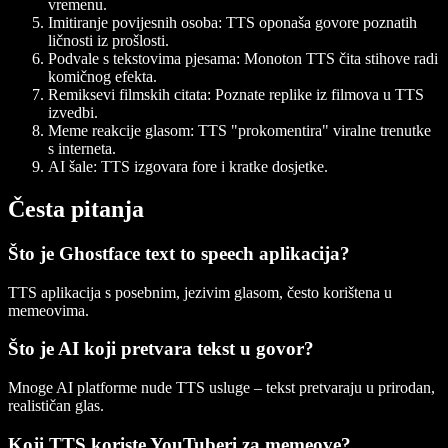
vremenu.
Imitiranje povijesnih osoba
: TTS oponaša govore poznatih
ličnosti iz prošlosti.
Podvale s tekstovima pjesama
: Monoton TTS čita stihove radi
komičnog efekta.
Remiksevi filmskih citata
: Poznate replike iz filmova u TTS
izvedbi.
Meme reakcije glasom
: TTS "prokomentira" viralne trenutke
s interneta.
AI šale
: TTS izgovara fore i kratke dosjetke.
Česta pitanja
Što je Ghostface text to speech aplikacija?
TTS aplikacija s posebnim, jezivim glasom, često korištena u
memeovima.
Što je AI koji pretvara tekst u govor?
Mnoge AI platforme nude TTS usluge – tekst pretvaraju u prirodan,
realističan glas.
Koji TTS koriste YouTuberi za memeove?