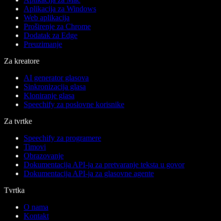
Aplikacija za Windows
Web aplikacija
Proširenje za Chrome
Dodatak za Edge
Preuzimanje
Za kreatore
AI generator glasova
Sinkronizacija glasa
Kloniranje glasa
Speechify za poslovne korisnike
Za tvrtke
Speechify za programere
Timovi
Obrazovanje
Dokumentacija API-ja za pretvaranje teksta u govor
Dokumentacija API-ja za glasovne agente
Tvrtka
O nama
Kontakt