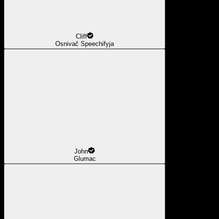
Cliff
Osnivač Speechifyja
John
Glumac