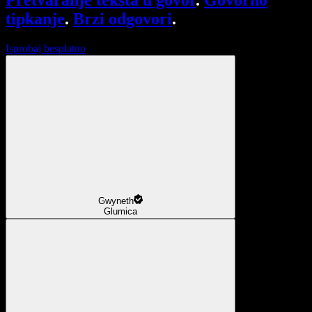
Pretvaranje teksta u govor
.
Govorno
tipkanje
.
Brzi odgovori
.
Isprobaj besplatno
Gwyneth
Glumica