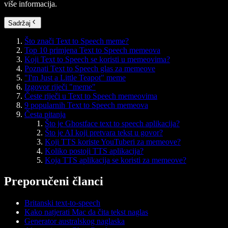
više informacija.
Sadržaj
Što znači Text to Speech meme?
Top 10 primjena Text to Speech memeova
Koji Text to Speech se koristi u memeovima?
Poznati Text to Speech glas za memeove
"I'm Just a Little Teapot" meme
Izgovor riječi "meme"
Česte riječi u Text to Speech memeovima
9 popularnih Text to Speech memeova
Česta pitanja
Što je Ghostface text to speech aplikacija?
Što je AI koji pretvara tekst u govor?
Koji TTS koriste YouTuberi za memeove?
Koliko postoji TTS aplikacija?
Koja TTS aplikacija se koristi za memeove?
Preporučeni članci
Britanski text-to-speech
Kako natjerati Mac da čita tekst naglas
Generator australskog naglaska