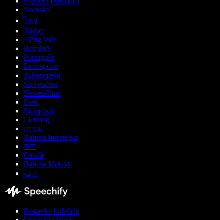
Español (México)
Svenska
ไทย
Türkçe
Tiếng Việt
Română
Português
Български
ქართული
Slovenčina
Slovenščina
Eesti
Ελληνικά
Lietuvių
עברית
Bahasa Indonesia
বাংলা
Català
Bahasa Melayu
اردو
Postavke kolačića
Uvjeti korištenja