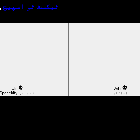
ٹیکسٹ ٹو اسپیچ
،
Cliff
John
اداکار
Speechify کے بانی