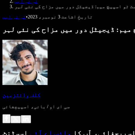
ٹی ٹی ایس
ٹ ٹو اسپیچ میم: ڈیجیٹل دور میں مزاح کی نئی لہر
تاریخِ اشاعت
3 نومبر، 2023
•
ٹی ٹی ایس
میم: ڈیجیٹل دور میں مزاح کی نئی لہر
کلف وائتزمین
سی ای او / بانی، اسپیچفائی
سپیچفائی، آپ کا
وائس اے آئی
اسسٹنٹ