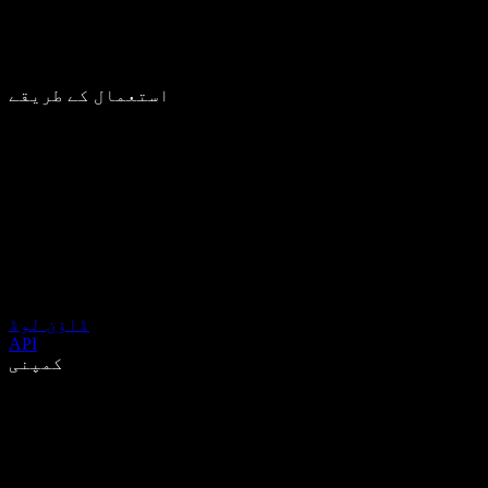
استعمال کے طریقے
ڈاؤن لوڈ
API
کمپنی