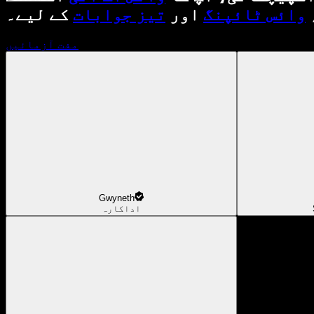
وائس ٹائپنگ
اور
تیز جوابات
کے لیے۔
مفت آزمائیں
Gwyneth
اداکارہ