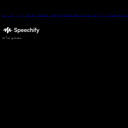
پیچیفائی وائس ٹائپنگ ڈکٹیٹیشن متعارف کروا رہا ہے
وائس ٹائپنگ کے ساتھ 5 گنا تیزی سے لکھیں
مصنوعات
مزید جانیں