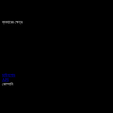
ব্যবহারের ক্ষেত্র
ডাউনলোড
API
কোম্পানি