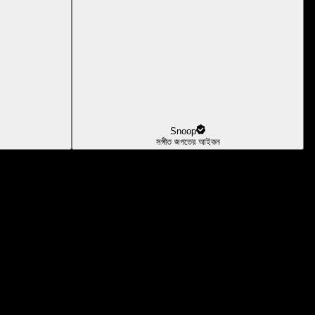
Snoop
সঙ্গীত জগতের আইকন