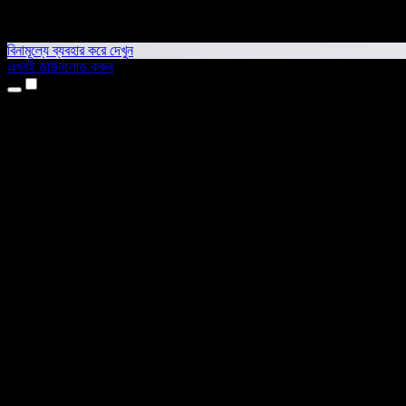
বিনামূল্যে ব্যবহার করে দেখুন
এখনই ডাউনলোড করুন
প্রোডাক্ট
টেক্সট টু স্পিচ
আইফোন ও আইপ্যাড অ্যাপ
অ্যান্ড্রয়েড অ্যাপ
ক্রোম এক্সটেনশন
এজ এক্সটেনশন
ওয়েব অ্যাপ
ম্যাক অ্যাপ
উইন্ডোজ অ্যাপ
এআই ভয়েস জেনারেটর