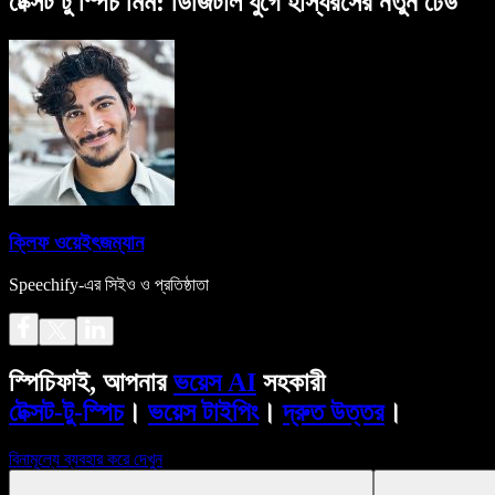
টেক্সট টু স্পিচ মিম: ডিজিটাল যুগে হাস্যরসের নতুন ঢেউ
ক্লিফ ওয়েইৎজম্যান
Speechify-এর সিইও ও প্রতিষ্ঠাতা
স্পিচিফাই, আপনার
ভয়েস AI
সহকারী
টেক্সট-টু-স্পিচ
।
ভয়েস টাইপিং
।
দ্রুত উত্তর
।
বিনামূল্যে ব্যবহার করে দেখুন