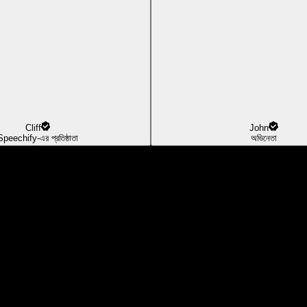
Cliff
John
Speechify-এর প্রতিষ্ঠাতা
অভিনেতা