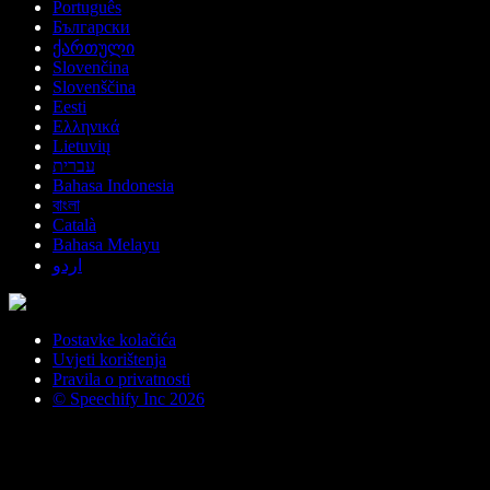
Português
Български
ქართული
Slovenčina
Slovenščina
Eesti
Ελληνικά
Lietuvių
עברית
Bahasa Indonesia
বাংলা
Català
Bahasa Melayu
اردو
Postavke kolačića
Uvjeti korištenja
Pravila o privatnosti
© Speechify Inc 2026