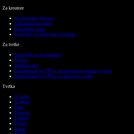
Za kreatore
AI generator glasova
Sinkronizacija glasa
Kloniranje glasa
Speechify za poslovne korisnike
Za tvrtke
Speechify za programere
Timovi
Obrazovanje
Dokumentacija API-ja za pretvaranje teksta u govor
Dokumentacija API-ja za glasovne agente
Tvrtka
O nama
Kontakt
Blog
Karijere
Partneri
Pomoć
Status