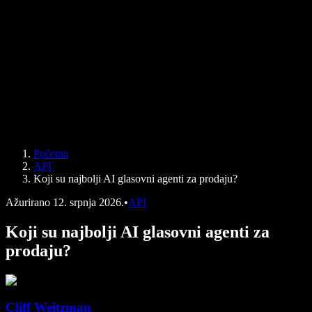
U medijima
Čitaj mi
Čitač teksta u govor
Enterprise
Speechify za poduzeća i obrazovanje
Speechify za pristupačnost na radnom mjestu
Speechify za DSA
SIMBA glasovni agenti
Početna
Speechify za programere
API
Koji su najbolji AI glasovni agenti za prodaju?
Ažurirano
12. srpnja 2026.
•
API
Koji su najbolji AI glasovni agenti za
prodaju?
Cliff Weitzman