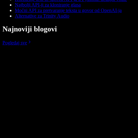
Najbolji API-ji za kloniranje glasa
Moćni API za pretvaranje teksta u govor od OpenAI-ja
Alternative za Trinity Audio
Najnoviji blogovi
Pogledaj sve