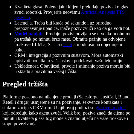
Kvaliteta glasa.
Potencijalni klijenti prekidaju poziv ako glas
zvuči robotski. Provjerite neovisnu
Artificial Analysis TTS
ljestvicu
.
Latencija.
Treba biti kraća od sekunde i uz prirodno
prepoznavanje upadica, inače poziv zvuči kao da ga vodi bot.
Model naplate
.
Prodajni pozivi odvijaju se u velikom obujmu
pa trošak po minuti brzo raste. Obratite pažnju na odvojene
troškove LLM-a, STT-a i
TTS
-a u odnosu na objedinjeni
paket.
CRM i integracija s pozivnim sustavom.
Mora automatski
upisivati podatke u vaš sustav i podržavati vašu telefoniju.
Usklađenost.
Obavijesti, privole i snimanje poziva moraju biti
u skladu s pravilima vašeg tržišta.
Pregled tržišta
Platforme posebno namijenjene prodaji (Salesforge, JustCall, Bland,
Retell i druge) usmjerene su na pozivanje, sekvence kontakata i
sinkronizaciju s CRM-om. U njihovoj podlozi su
glasovni modeli
koji određuju kako agent zvuči. Velik broj poziva znači da cijena po
minuti i kvaliteta glasa tog modela znatno utječu na vaše troškove i
stopu povezivanja.