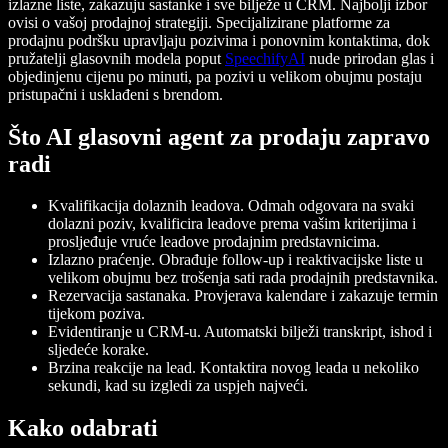
izlazne liste, zakazuju sastanke i sve bilježe u CRM.
Najbolji izbor
ovisi o vašoj prodajnoj strategiji. Specijalizirane platforme za
prodajnu podršku upravljaju pozivima i ponovnim kontaktima, dok
pružatelji glasovnih modela poput
SpeechifyAI
nude prirodan glas i
objedinjenu cijenu po minuti, pa pozivi u velikom obujmu postaju
pristupačni i usklađeni s brendom.
Što AI glasovni agent za prodaju zapravo
radi
Kvalifikacija dolaznih leadova.
Odmah odgovara na svaki
dolazni poziv, kvalificira leadove prema vašim kriterijima i
prosljeđuje vruće leadove prodajnim predstavnicima.
Izlazno praćenje.
Obrađuje follow-up i reaktivacijske liste u
velikom obujmu bez trošenja sati rada prodajnih predstavnika.
Rezervacija sastanaka.
Provjerava kalendare i zakazuje termin
tijekom poziva.
Evidentiranje u CRM-u.
Automatski bilježi transkript, ishod i
sljedeće korake.
Brzina reakcije na lead.
Kontaktira novog leada u nekoliko
sekundi, kad su izgledi za uspjeh najveći.
Kako odabrati