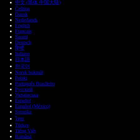
中文 (简体 中国大陆)
Čeština
Dansk
Nederlands
English
Français
Suomi
Deutsch
हिन्दी
Italiano
日本語
한국어
Norsk bokmål
Polski
Português Brasileiro
Русский
Українська
Español
Español (México)
Svenska
ไทย
Türkçe
Tiếng Việt
Română