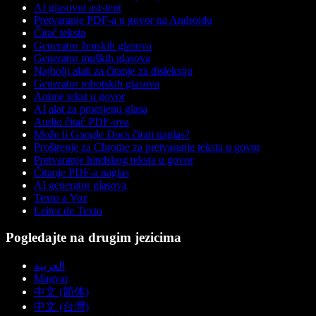
AI glasovni asistent
Pretvaranje PDF-a u govor na Androidu
Čitač teksta
Generator ženskih glasova
Generator muških glasova
Najbolji alati za čitanje za disleksiju
Generator robotskih glasova
Anime tekst u govor
AI alat za promjenu glasa
Audio čitač PDF-ova
Može li Google Docs čitati naglas?
Proširenje za Chrome za pretvaranje teksta u govor
Pretvaranje hindskog teksta u govor
Čitanje PDF-a naglas
AI generator glasova
Texto a Voz
Leitor de Texto
Pogledajte na drugim jezicima
العربية
Magyar
中文 (简体)
中文 (台灣)