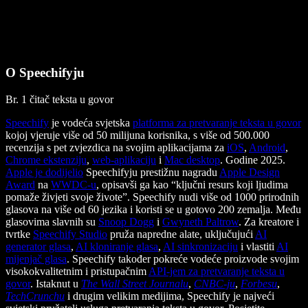
O Speechifyju
Br. 1 čitač teksta u govor
Speechify
je vodeća svjetska
platforma za pretvaranje teksta u govor
kojoj vjeruje više od 50 milijuna korisnika, s više od 500.000
recenzija s pet zvjezdica na svojim aplikacijama za
iOS
,
Android
,
Chrome ekstenziju
,
web-aplikaciju
i
Mac desktop
. Godine 2025.
Apple je dodijelio
Speechifyju prestižnu nagradu
Apple Design
Award
na
WWDC-u
, opisavši ga kao “ključni resurs koji ljudima
pomaže živjeti svoje živote”. Speechify nudi više od 1000 prirodnih
glasova na više od 60 jezika i koristi se u gotovo 200 zemalja. Među
glasovima slavnih su
Snoop Dogg
i
Gwyneth Paltrow
. Za kreatore i
tvrtke
Speechify Studio
pruža napredne alate, uključujući
AI
generator glasa
,
AI kloniranje glasa
,
AI sinkronizaciju
i vlastiti
AI
mijenjač glasa
. Speechify također pokreće vodeće proizvode svojim
visokokvalitetnim i pristupačnim
API-jem za pretvaranje teksta u
govor
. Istaknut u
The Wall Street Journalu
,
CNBC-ju
,
Forbesu
,
TechCrunchu
i drugim velikim medijima, Speechify je najveći