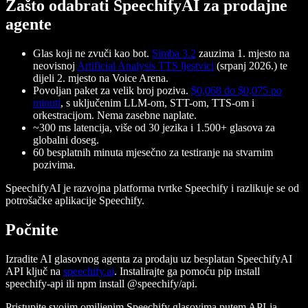
Zašto odabrati SpeechifyAI za prodajne
agente
Glas koji ne zvuči kao bot.
Simba 3.2
zauzima 1. mjesto na
neovisnoj
Artificial Analysis TTS ljestvici
(srpanj 2026.) te
dijeli 2. mjesto na Voice Arena.
Povoljan paket za velik broj poziva.
$0,068 do $0,075 po
minuti
, s uključenim LLM-om, STT-om, TTS-om i
orkestracijom. Nema zasebne naplate.
~300 ms latencija, više od 30 jezika i 1.500+ glasova
za
globalni doseg.
60 besplatnih minuta mjesečno
za testiranje na stvarnim
pozivima.
SpeechifyAI
je razvojna platforma tvrtke Speechify i razlikuje se od
potrošačke aplikacije Speechify.
Počnite
Izradite AI glasovnog agenta za prodaju uz besplatan SpeechifyAI
API ključ na
speechify.ai
. Instalirajte ga pomoću
pip install
speechify-api
ili
npm install @speechify/api
.
Pristupite svojim omiljenim Speechify glasovima putem API-ja –