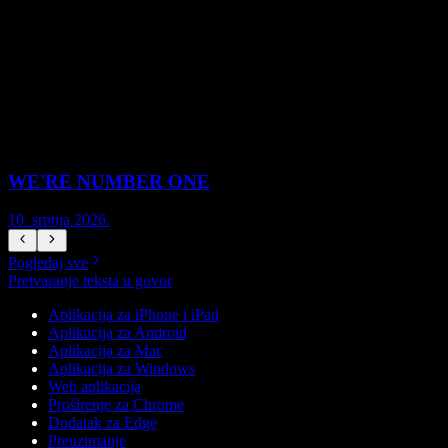
WE'RE NUMBER ONE
N
10. srpnja 2026.
1
Pogledaj sve
Pretvaranje teksta u govor
Aplikacija za iPhone i iPad
Aplikacija za Android
Aplikacija za Mac
Aplikacija za Windows
Web aplikacija
Proširenje za Chrome
Dodatak za Edge
Preuzimanje