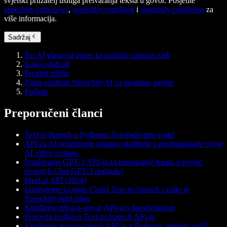
svjetski pružatelj usluga pretvaranja teksta u govor. Posjetite
speechify.com/news
,
speechify.com/blog
i
speechify.com/press
za
više informacija.
Sadržaj
Što AI glasovni agent za prodaju zapravo radi
Kako odabrati
Pregled tržišta
Zašto odabrati SpeechifyAI za prodajne agente
Počnite
Preporučeni članci
Text to Speech u Pythonu: Sveobuhvatni vodič
API za AI generiranje avatara: skalirajte i automatizirajte svoje
AI video avatare.
Istraživanje GPT-3 API-ja za pretvaranje teksta u govor:
postoji li Chat GPT-3 dodatak?
Murf.ai API (2024)
Istražujemo Google Cloud Text-to-Speech i zašto je
Speechify bolji izbor
Korištenje tekst-u-govor API-ja s JavaScriptom
Procjena troškova Text-to-Speech API-ja
Korištenje text-to-speech API-ja u Pythonu: detaljni vodič