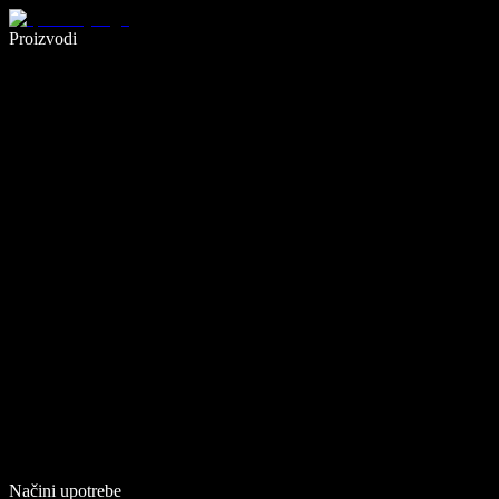
Pišite 5× brže uz glasovno diktiranje
Proizvodi
Saznajte više
Načini upotrebe