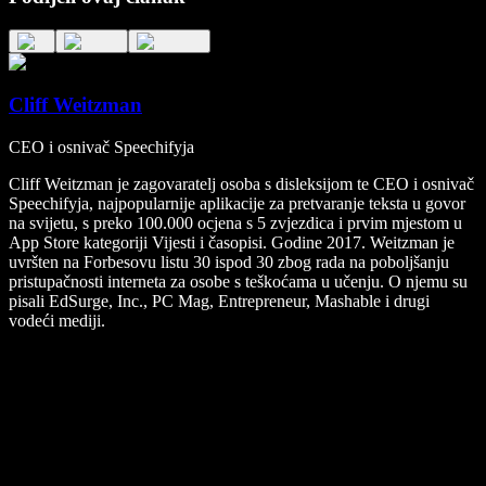
Cliff Weitzman
CEO i osnivač Speechifyja
Cliff Weitzman je zagovaratelj osoba s disleksijom te CEO i osnivač
Speechifyja, najpopularnije aplikacije za pretvaranje teksta u govor
na svijetu, s preko 100.000 ocjena s 5 zvjezdica i prvim mjestom u
App Store kategoriji Vijesti i časopisi. Godine 2017. Weitzman je
uvršten na Forbesovu listu 30 ispod 30 zbog rada na poboljšanju
pristupačnosti interneta za osobe s teškoćama u učenju. O njemu su
pisali EdSurge, Inc., PC Mag, Entrepreneur, Mashable i drugi
vodeći mediji.