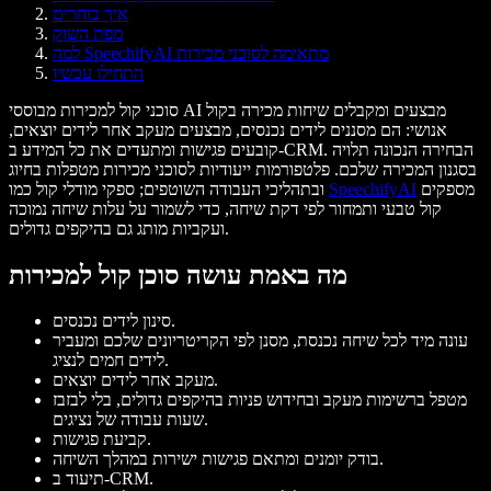
איך בוחרים
מפת השוק
למה SpeechifyAI מתאימה לסוכני מכירות
התחילו עכשיו
סוכני קול למכירות מבוססי AI מבצעים ומקבלים שיחות מכירה בקול
אנושי: הם מסננים לידים נכנסים, מבצעים מעקב אחר לידים יוצאים,
הבחירה הנכונה תלויה
קובעים פגישות ומתעדים את כל המידע ב-CRM.
בסגנון המכירה שלכם. פלטפורמות ייעודיות לסוכני מכירות מטפלות בחיוג
מספקים
SpeechifyAI
ובתהליכי העבודה השוטפים; ספקי מודלי קול כמו
קול טבעי ותמחור לפי דקת שיחה, כדי לשמור על עלות שיחה נמוכה
ועקביות מותג גם בהיקפים גדולים.
מה באמת עושה סוכן קול למכירות
סינון לידים נכנסים.
עונה מיד לכל שיחה נכנסת, מסנן לפי הקריטריונים שלכם ומעביר
לידים חמים לנציג.
מעקב אחר לידים יוצאים.
מטפל ברשימות מעקב ובחידוש פניות בהיקפים גדולים, בלי לבזבז
שעות עבודה של נציגים.
קביעת פגישות.
בודק יומנים ומתאם פגישות ישירות במהלך השיחה.
תיעוד ב-CRM.