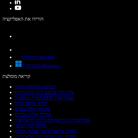
הורידו את האפליקציה
להורדה ל-macOS
להורדה ל-Windows
קריאה מומלצת
הכתבה והקלדה קולית
עוזר קולי מבוסס בינה מלאכותית
המרת טקסט ל-PDF באנדרואיד
קורא טקסט בקול
מחולל קולות נשיים
מחולל קולות גבריים
אפליקציות הקריאה המובילות לדיסלקציה
מחולל קול רובוטי
המרת טקסט לדיבור בסגנון אנימה
מחליף קול מבוסס בינה מלאכותית