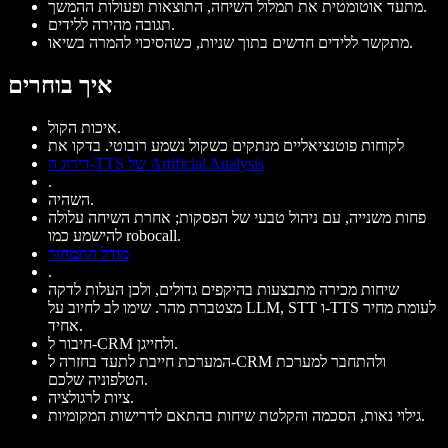
מתעד אוטומטית את תמלול השיחה, התוצאות ופעולות ההמשך.
תגובה מהירה ללידים.
מתקשר ללידים חדשים בתוך שניות, כשהסיכוי להמרה בשיאו.
איך בוחרים
איכות הקול.
לקוחות פוטנציאליים מנתקים כשקול נשמע רובוטי. בדקו את
דירוג ה-TTS של Artificial Analysis
.
השהיה.
פחות משנייה, עם ניהול טבעי של הפסקות; אחרת השיחה עלולה
להישמע כמו robocall.
מודל התמחור
.
שיחות מכירה מתבצעות בהיקפים גדולים, ולכן העלות לדקה
מצטברת מהר. שימו לב לחיוב על LLM, STT ו-TTS לעומת מחיר
אחיד.
חיבור ל-CRM ולחייגן.
המערכת חייבת לתעד בחזרה ל-CRM ולהתחבר למערכת
הטלפוניה שלכם.
ציות לרגולציה.
גילוי נאות, הסכמה והקלטת שיחות בהתאם לדרישות המקומיות.