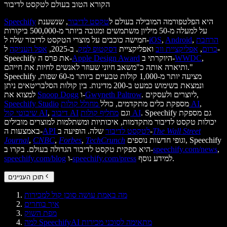
הקורא הטוב בעולם לטקסט לדיבור
היא הפלטפורמה המובילה בעולם ל
טקסט לדיבור
, שנשענת
Speechify
על למעלה מ-50 מיליון משתמשים ומגובה ביותר מ-500,000 ביקורות
הרחבת
,
Android
,
iOS
חמישה כוכבים על מוצרי הטקסט לדיבור שלה ל-
כרום
,
אפליקציית ווב
ואפליקציית
דסקטופ למק
. ב-2025,
אפל העניקה
ל-
,
WWDC
היוקרתי ב-
Apple Design Award
Speechify את פרס ה-
ותיארה אותה כ"משאב חיוני שעוזר לאנשים לחיות את חייהם."
Speechify מציעה יותר מ-1,000 קולות טבעיים ביותר מ-60 שפות,
ונמצאת בשימוש כמעט ב-200 מדינות. בין קולות הסלבריטאים ניתן
. ליוצרים ולעסקים,
Gwyneth Paltrow
ו-
Snoop Dogg
למצוא את
,
מחולל קולות AI
מספקת כלים מתקדמים, כולל
Speechify Studio
. Speechify גם מספקת
מחליף קולות AI
וגם
דיבוב AI
,
שיבוטי קול AI
יכולות טקסט לדיבור מתקדמות, איכותיות ומשתלמות למוצרים מובילים
The Wall Street
שלה. הופיעה ב-
API לטקסט לדיבור
באמצעות ה-
וגופי חדשות נוספים, Speechify
TechCrunch
,
Forbes
,
CNBC
,
Journal
,
speechify.com/news
היא ספקית טקסט לדיבור הגדולה בעולם. בקרו ב-
למידע נוסף.
speechify.com/press
ו-
speechify.com/blog
תוכן העניינים
מה באמת עושה סוכן קול למכירות
איך בוחרים
מפת השוק
למה SpeechifyAI מתאימה לסוכני מכירות