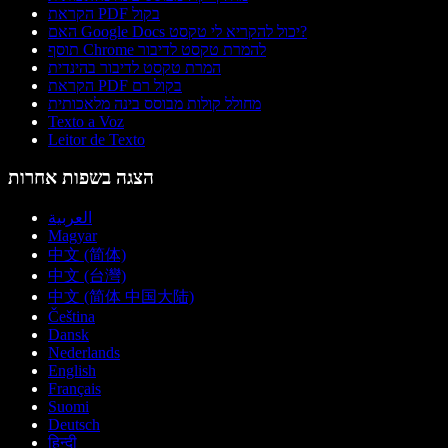
הקראת PDF בקול
האם Google Docs יכול להקריא לי טקסט?
תוסף Chrome להמרת טקסט לדיבור
המרת טקסט לדיבור בהינדית
הקראת PDF בקול רם
מחולל קולות מבוסס בינה מלאכותית
Texto a Voz
Leitor de Texto
הצגה בשפות אחרות
العربية
Magyar
中文 (简体)
中文 (台灣)
中文 (简体 中国大陆)
Čeština
Dansk
Nederlands
English
Français
Suomi
Deutsch
हिन्दी