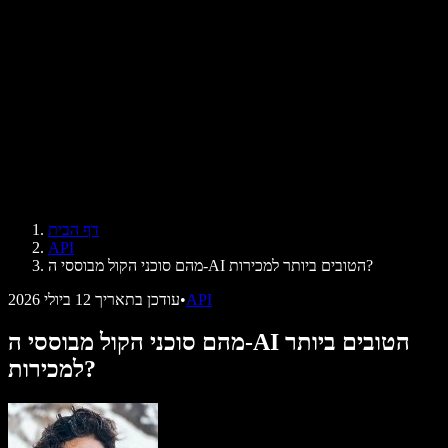
ביקורות
אפליקציות להקראת טקסט
בתקשורת
הקרא לי
קורא טקסט בקול
לארגונים
Speechify לארגונים ולחינוך
Speechify לנגישות במקום העבודה
Speechify ל-DSA
סוכני הקול של SIMBA
דף הבית
Speechify למפתחים
API
מהם סוכני הקול מבוססי ה-AI הטובים ביותר למכירות?
API
•
עודכן בתאריך
12 ביולי 2026
מהם סוכני הקול מבוססי ה-AI הטובים ביותר
למכירות?