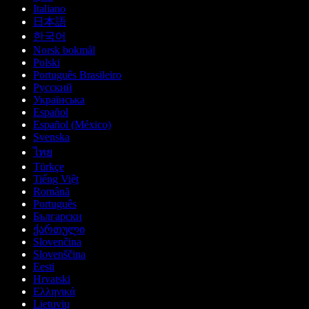
Italiano
日本語
한국어
Norsk bokmål
Polski
Português Brasileiro
Русский
Українська
Español
Español (México)
Svenska
ไทย
Türkçe
Tiếng Việt
Română
Português
Български
ქართული
Slovenčina
Slovenščina
Eesti
Hrvatski
Ελληνικά
Lietuvių