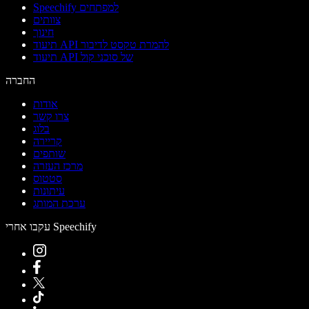
Speechify למפתחים
צוותים
חינוך
תיעוד API להמרת טקסט לדיבור
תיעוד API של סוכני קול
החברה
אודות
צרו קשר
בלוג
קריירה
שותפים
מרכז העזרה
סטטוס
עיתונות
ערכת המותג
עקבו אחרי Speechify