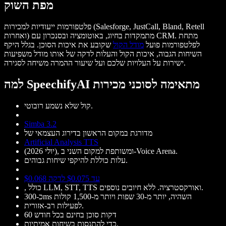
מפת השוק
פלטפורמות ייעודיות למכירות (Salesforge, JustCall, Bland, Retell
ואחרות) מתמקדות בחיוג, באוטומציה ובסנכרון עם CRM. מתחת
לפלטפורמות פועל
מודל הקול
שקובע את איכות הסוכן. בגלל היקף
השיחות הגבוה, איכות הקול והעלות לדקה של אותו מודל משפיעות
ישירות על העלויות שלכם ועל שיעור ההמרה משיחה לסגירה.
למה SpeechifyAI מתאימה לסוכני מכירות
קול שלא נשמע רובוטי.
Simba 3.2
מדורגת במקום הראשון בדירוג העצמאי של
Artificial Analysis TTS
(יולי 2026), ומשותפת למקום השני ב-Voice Arena.
עלות כוללת להיקפי שיחות גבוהים.
$0.068 עד $0.075 לדקה
, כולל LLM, STT, TTS ואורקסטרציה. ללא חיובים נוספים.
כ-300ms השהיה, יותר מ-30 שפות ויותר מ-1,500 קולות
לפעילות רב-אזורית.
60 דקות סוכן בחינם בכל חודש
כדי להתנסות בשיחות אמיתיות.