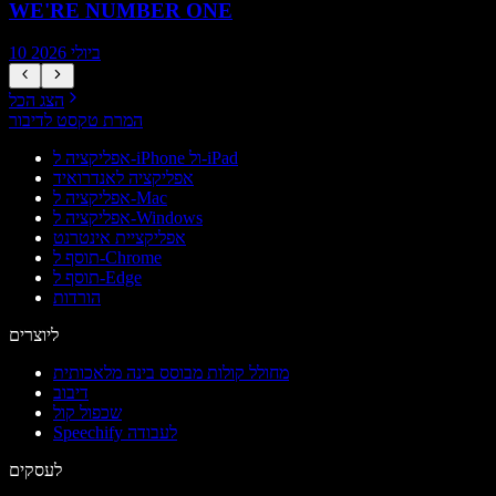
WE'RE NUMBER ONE
10 ביולי 2026
הצג הכל
המרת טקסט לדיבור
אפליקציה ל-iPhone ול-iPad
אפליקציה לאנדרואיד
אפליקציה ל-Mac
אפליקציה ל-Windows
אפליקציית אינטרנט
תוסף ל-Chrome
תוסף ל-Edge
הורדות
ליוצרים
מחולל קולות מבוסס בינה מלאכותית
דיבוב
שכפול קול
Speechify לעבודה
לעסקים