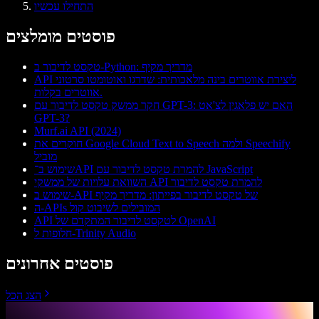
התחילו עכשיו
פוסטים מומלצים
טקסט לדיבור ב‑Python: מדריך מקיף
API ליצירת אווטרים בינה מלאכותית: שדרגו ואוטומטו סרטוני
אווטרים בקלות.
חקר ממשק טקסט לדיבור עם GPT-3: האם יש פלאגין לצ'אט
GPT-3?
Murf.ai API (2024)
חוקרים את Google Cloud Text to Speech ולמה Speechify
מוביל
שימוש ב־API להמרת טקסט לדיבור עם JavaScript
השוואת עלויות של ממשקי API להמרת טקסט לדיבור
שימוש ב-API של טקסט לדיבור בפייתון: מדריך מקיף
ה-APIs המובילים לשיבוט קול
API לטקסט לדיבור המתקדם של OpenAI
חלופות ל-Trinity Audio
פוסטים אחרונים
הצג הכל