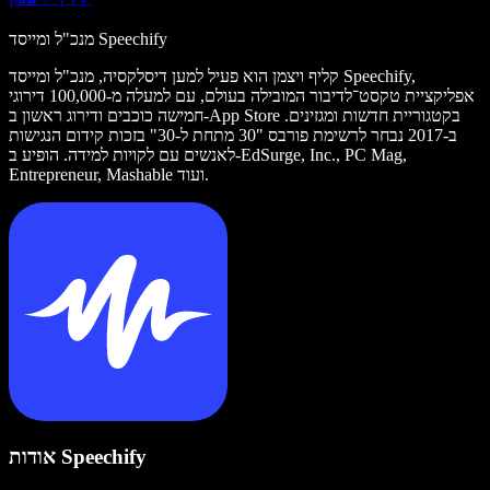
מנכ"ל ומייסד Speechify
קליף ויצמן הוא פעיל למען דיסלקסיה, מנכ"ל ומייסד Speechify,
אפליקציית טקסט־לדיבור המובילה בעולם, עם למעלה מ-100,000 דירוגי
חמישה כוכבים ודירוג ראשון ב-App Store בקטגוריית חדשות ומגזינים.
ב-2017 נבחר לרשימת פורבס "30 מתחת ל-30" בזכות קידום הנגישות
לאנשים עם לקויות למידה. הופיע ב-EdSurge, Inc., PC Mag,
Entrepreneur, Mashable ועוד.
אודות Speechify