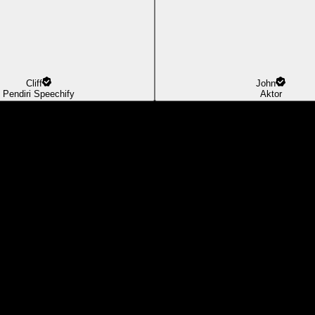
Cliff
John
Pendiri Speechify
Aktor