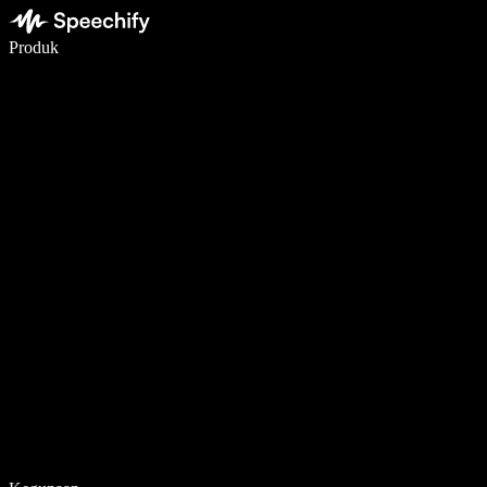
Menulis 5× lebih cepat dengan dikte suara
Produk
Pelajari lebih lanjut