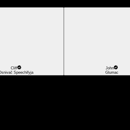
Cliff
John
Osnivač Speechifyja
Glumac