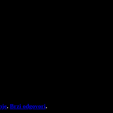
nje
.
Brzi odgovori
.