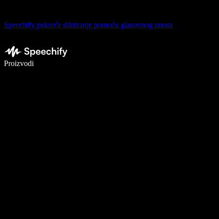
Speechify pokreće diktiranje pomoću glasovnog unosa
Pišite 5× brže uz glasovno diktiranje
Proizvodi
Saznajte više