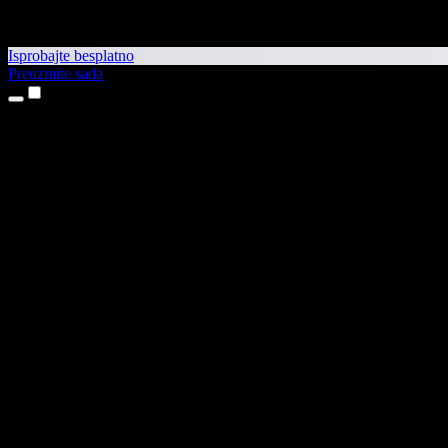
Isprobajte besplatno
Preuzmite sada
Proizvodi
Pretvaranje teksta u govor
Aplikacije za iPhone i iPad
Aplikacija za Android
Proširenje za Chrome
Proširenje za Edge
Web-aplikacija
Aplikacija za Mac
Aplikacija za Windows