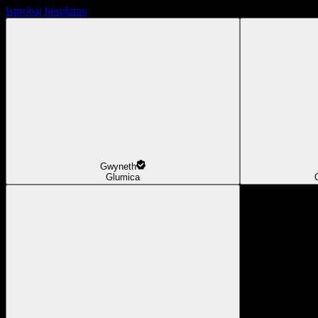
Isprobaj besplatno
Gwyneth
Glumica