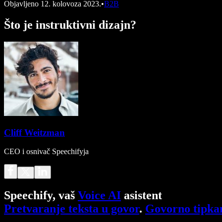
Objavljeno
12. kolovoza 2023.
•
B2B
Što je instruktivni dizajn?
Cliff Weitzman
CEO i osnivač Speechifyja
Speechify, vaš
Voice AI
asistent
Pretvaranje teksta u govor
.
Govorno tipka