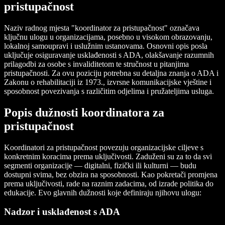
pristupačnost
Naziv radnog mjesta "koordinator za pristupačnost" označava
ključnu ulogu u organizacijama, posebno u visokom obrazovanju,
lokalnoj samoupravi i uslužnim ustanovama. Osnovni opis posla
uključuje osiguravanje usklađenosti s ADA, olakšavanje razumnih
prilagodbi za osobe s invaliditetom te stručnost u pitanjima
pristupačnosti. Za ovu poziciju potrebna su detaljna znanja o ADA i
Zakonu o rehabilitaciji iz 1973., izvrsne komunikacijske vještine i
sposobnost povezivanja s različitim odjelima i pružateljima usluga.
Popis dužnosti koordinatora za
pristupačnost
Koordinatori za pristupačnost povezuju organizacijske ciljeve s
konkretnim koracima prema uključivosti. Zaduženi su za to da svi
segmenti organizacije — digitalni, fizički ili kulturni — budu
dostupni svima, bez obzira na sposobnosti. Kao pokretači promjena
prema uključivosti, rade na raznim zadacima, od izrade politika do
edukacije. Evo glavnih dužnosti koje definiraju njihovu ulogu:
Nadzor i usklađenost s ADA