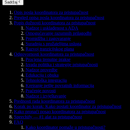
Sadržaj
Opis posla koordinatora za pristupačnost
Pregled opisa posla koordinatora za pristupačnost
Popis dužnosti koordinatora za pristupačnost
Nadzor i usklađenost s ADA
Omogućavanje razumnih prilagodbi
Promidžba i zagovaranje
Suradnja s pružateljima usluga
Razvoj tranzicijskog plana
Odgovornosti koordinatora za pristupačnost
Procjena trenutne prakse
Izrada politika i strategije pristupačnosti
Nadzor provedbe
Edukacija i obuka
Tehnološka integracija
Kreiranje petlje povratnih informacija
Praćenje novosti
Nadzor i izvještavanje
Prednosti rada koordinatora za pristupačnost
Korak po korak: Kako postati koordinator za pristupačnost
Kako pronaći posao koordinatora za pristupačnost
Speechify — #1 alat za pristupačnost
FAQ
Kako koordinator pomaže u pristupačnosti?