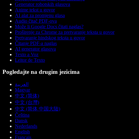
Generator robotskih glasova
Anime tekst u govor
AI alat za promjenu glasa
Audio čitač PDF-ova
Može li Google Docs čitati naglas?
Proširenje za Chrome za pretvaranje teksta u govor
Pretvaranje hindskog teksta u govor
Čitanje PDF-a naglas
AI generator glasova
Texto a Voz
Leitor de Texto
Pogledajte na drugim jezicima
العربية
Magyar
中文 (简体)
中文 (台灣)
中文 (简体 中国大陆)
Čeština
Dansk
Nederlands
English
Français