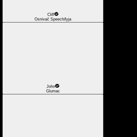
Cliff
Osnivač Speechifyja
John
Glumac