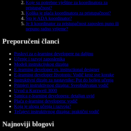
Koje su potrebne vještine za koordinatora za
pristupačnost?
Kolika je plaća koordinatora za pristupačnost?
Što je ADA koordinator?
Je li koordinator za pristupačnost zaposlen puno ili
nepuno radno vrijeme?
Preporučeni članci
Poslovi za e-learning developere na daljinu
Učenje i razvoj zaposlenika
Modeli instrukcijskog dizajna
E-learning developer vs. instructional designer
E-learning developer životopis: Vodič kroz sve korake
Instruktivni dizajn za nastavnike: Put do boljeg učenja
Primjeri instruktivnog dizajna: Sveobuhvatan vodič
Uvod u Kurzweil 3000
Satnica e-learning developera: detaljan uvid
Plaća e-learning developera: vodič
Koja je uloga učenja i razvoja?
Tečajevi instruktivnog dizajna: praktični vodič
Najnoviji blogovi