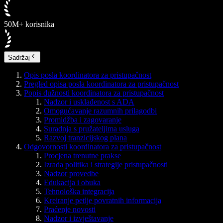
50M+ korisnika
Sadržaj
Opis posla koordinatora za pristupačnost
Pregled opisa posla koordinatora za pristupačnost
Popis dužnosti koordinatora za pristupačnost
Nadzor i usklađenost s ADA
Omogućavanje razumnih prilagodbi
Promidžba i zagovaranje
Suradnja s pružateljima usluga
Razvoj tranzicijskog plana
Odgovornosti koordinatora za pristupačnost
Procjena trenutne prakse
Izrada politika i strategije pristupačnosti
Nadzor provedbe
Edukacija i obuka
Tehnološka integracija
Kreiranje petlje povratnih informacija
Praćenje novosti
Nadzor i izvještavanje