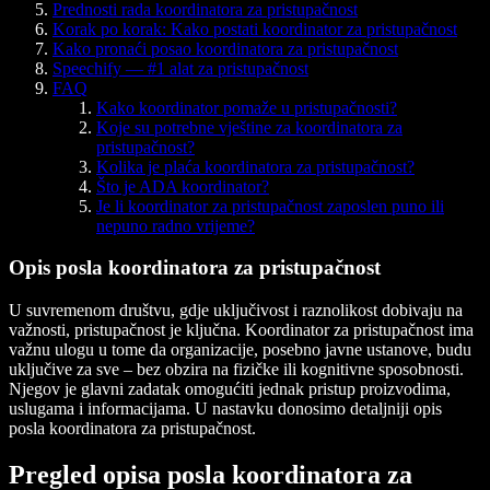
Prednosti rada koordinatora za pristupačnost
Korak po korak: Kako postati koordinator za pristupačnost
Kako pronaći posao koordinatora za pristupačnost
Speechify — #1 alat za pristupačnost
FAQ
Kako koordinator pomaže u pristupačnosti?
Koje su potrebne vještine za koordinatora za
pristupačnost?
Kolika je plaća koordinatora za pristupačnost?
Što je ADA koordinator?
Je li koordinator za pristupačnost zaposlen puno ili
nepuno radno vrijeme?
Opis posla koordinatora za pristupačnost
U suvremenom društvu, gdje uključivost i raznolikost dobivaju na
važnosti, pristupačnost je ključna. Koordinator za pristupačnost ima
važnu ulogu u tome da organizacije, posebno javne ustanove, budu
uključive za sve – bez obzira na fizičke ili kognitivne sposobnosti.
Njegov je glavni zadatak omogućiti jednak pristup proizvodima,
uslugama i informacijama. U nastavku donosimo detaljniji opis
posla koordinatora za pristupačnost.
Pregled opisa posla koordinatora za