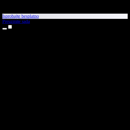
Isprobajte besplatno
Preuzmite sada
Proizvodi
Pretvaranje teksta u govor
Aplikacije za iPhone i iPad
Aplikacija za Android
Proširenje za Chrome
Proširenje za Edge
Web-aplikacija
Aplikacija za Mac
Aplikacija za Windows