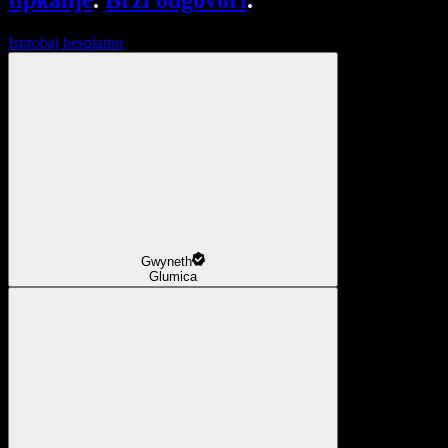
tipkanje
.
Brzi odgovori
.
Isprobaj besplatno
Gwyneth
Glumica