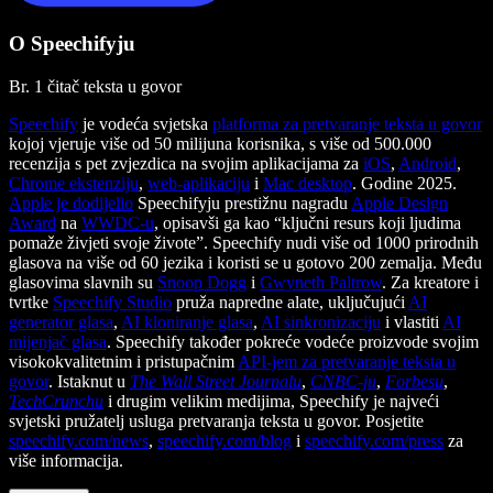
O Speechifyju
Br. 1 čitač teksta u govor
Speechify
je vodeća svjetska
platforma za pretvaranje teksta u govor
kojoj vjeruje više od 50 milijuna korisnika, s više od 500.000
recenzija s pet zvjezdica na svojim aplikacijama za
iOS
,
Android
,
Chrome ekstenziju
,
web-aplikaciju
i
Mac desktop
. Godine 2025.
Apple je dodijelio
Speechifyju prestižnu nagradu
Apple Design
Award
na
WWDC-u
, opisavši ga kao “ključni resurs koji ljudima
pomaže živjeti svoje živote”. Speechify nudi više od 1000 prirodnih
glasova na više od 60 jezika i koristi se u gotovo 200 zemalja. Među
glasovima slavnih su
Snoop Dogg
i
Gwyneth Paltrow
. Za kreatore i
tvrtke
Speechify Studio
pruža napredne alate, uključujući
AI
generator glasa
,
AI kloniranje glasa
,
AI sinkronizaciju
i vlastiti
AI
mijenjač glasa
. Speechify također pokreće vodeće proizvode svojim
visokokvalitetnim i pristupačnim
API-jem za pretvaranje teksta u
govor
. Istaknut u
The Wall Street Journalu
,
CNBC-ju
,
Forbesu
,
TechCrunchu
i drugim velikim medijima, Speechify je najveći
svjetski pružatelj usluga pretvaranja teksta u govor. Posjetite
speechify.com/news
,
speechify.com/blog
i
speechify.com/press
za
više informacija.