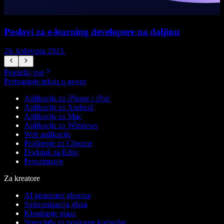
Poslovi za e-learning developere na daljinu
26. kolovoza 2023.
2
Pogledaj sve
Pretvaranje teksta u govor
Aplikacija za iPhone i iPad
Aplikacija za Android
Aplikacija za Mac
Aplikacija za Windows
Web aplikacija
Proširenje za Chrome
Dodatak za Edge
Preuzimanje
Za kreatore
AI generator glasova
Sinkronizacija glasa
Kloniranje glasa
Speechify za poslovne korisnike