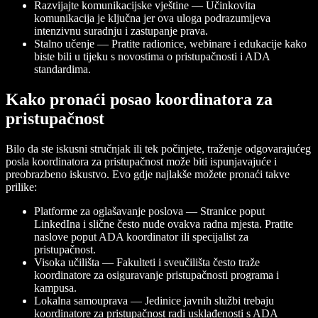
Razvijajte komunikacijske vještine — Učinkovita
komunikacija je ključna jer ova uloga podrazumijeva
intenzivnu suradnju i zastupanje prava.
Stalno učenje — Pratite radionice, webinare i edukacije kako
biste bili u tijeku s novostima o pristupačnosti i ADA
standardima.
Kako pronaći posao koordinatora za
pristupačnost
Bilo da ste iskusni stručnjak ili tek počinjete, traženje odgovarajućeg
posla koordinatora za pristupačnost može biti ispunjavajuće i
preobrazbeno iskustvo. Evo gdje najlakše možete pronaći takve
prilike:
Platforme za oglašavanje poslova — Stranice poput
LinkedIna i slične često nude ovakva radna mjesta. Pratite
naslove poput ADA koordinator ili specijalist za
pristupačnost.
Visoka učilišta — Fakulteti i sveučilišta često traže
koordinatore za osiguravanje pristupačnosti programa i
kampusa.
Lokalna samouprava — Jedinice javnih službi trebaju
koordinatore za pristupačnost radi usklađenosti s ADA