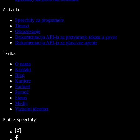
Za tvrtke
Speechify za programere
Timovi
Obrazovanje
Dokumentacija API-ja za pretvaranje teksta u govor
Dokumentacija API-ja za glasovne agente
Tvrtka
O nama
Kontakt
Blog
Karijere
Partneri
Pomoć
Status
Mediji
Vizualni identitet
Pratite Speechify