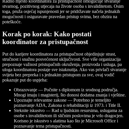
Radno mjesto koordinatora za pristupačnost omogućuje stvaranje
stvarnog, pozitivnog utjecaja na živote osoba s invaliditetom. Osim
toga, pruža osjećaj ispunjenosti jer se pridržavate načela jednakih
mogućnosti i osiguravate pravedan pristup svima, bez obzira na
poteškoće.
Korak po korak: Kako postati
koordinator za pristupačnost
Put do karijere koordinatora za pristupačnost objedinjuje strast,
stručnost i snažnu posvećenost uključivosti. Sve više organizacija
prepoznaje važnost pristupačnih okruženja, proizvoda i usluga, pa
uloga koordinatora postaje sve istaknutija. Ako vas privlači stvaranje
svijeta bez prepreka i s jednakim pristupom za sve, ovaj vodič
pokazuje put do uspjeha:
Obrazovanje — Počnite s diplomom iz srodnog područja.
Mnogi imaju i magisterij, što donosi dodatna znanja i vještine.
Upoznajte relevantne zakone — Potrebno je temeljito
poznavanje ADA, Zakona o rehabilitaciji iz 1973. i Title II.
Steknite iskustvo — Rad u ljudskim resursima, uslugama za
osobe s invaliditetom ili sličnim poslovima je vrlo dragocjen.
Korisno je iskustvo s alatima kao što je Microsoft Office i
poznavanje tema pristupačnosti.