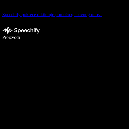
Speechify pokreće diktiranje pomoću glasovnog unosa
Pišite 5× brže uz glasovno diktiranje
Proizvodi
Saznajte više