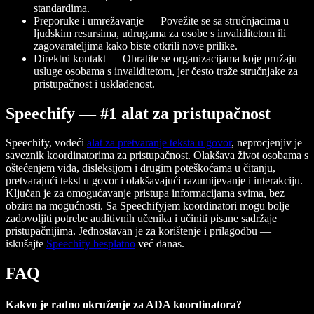
standardima.
Preporuke i umrežavanje — Povežite se sa stručnjacima u
ljudskim resursima, udrugama za osobe s invaliditetom ili
zagovarateljima kako biste otkrili nove prilike.
Direktni kontakt — Obratite se organizacijama koje pružaju
usluge osobama s invaliditetom, jer često traže stručnjake za
pristupačnost i usklađenost.
Speechify — #1 alat za pristupačnost
Speechify, vodeći
alat za pretvaranje teksta u govor
, neprocjenjiv je
saveznik koordinatorima za pristupačnost. Olakšava život osobama s
oštećenjem vida, disleksijom i drugim poteškoćama u čitanju,
pretvarajući tekst u govor i olakšavajući razumijevanje i interakciju.
Ključan je za omogućavanje pristupa informacijama svima, bez
obzira na mogućnosti. Sa Speechifyjem koordinatori mogu bolje
zadovoljiti potrebe auditivnih učenika i učiniti pisane sadržaje
pristupačnijima. Jednostavan je za korištenje i prilagodbu —
iskušajte
Speechify besplatno
već danas.
FAQ
Kakvo je radno okruženje za ADA koordinatora?