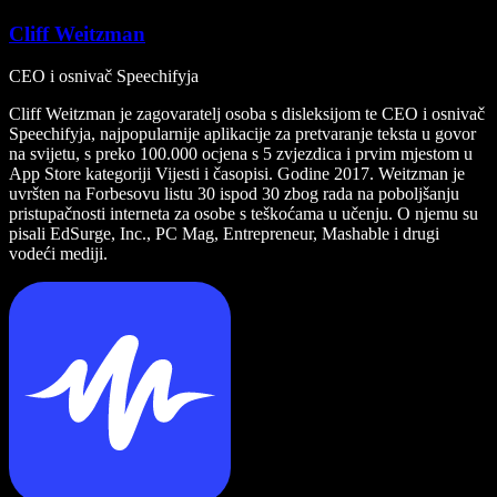
Cliff Weitzman
CEO i osnivač Speechifyja
Cliff Weitzman je zagovaratelj osoba s disleksijom te CEO i osnivač
Speechifyja, najpopularnije aplikacije za pretvaranje teksta u govor
na svijetu, s preko 100.000 ocjena s 5 zvjezdica i prvim mjestom u
App Store kategoriji Vijesti i časopisi. Godine 2017. Weitzman je
uvršten na Forbesovu listu 30 ispod 30 zbog rada na poboljšanju
pristupačnosti interneta za osobe s teškoćama u učenju. O njemu su
pisali EdSurge, Inc., PC Mag, Entrepreneur, Mashable i drugi
vodeći mediji.