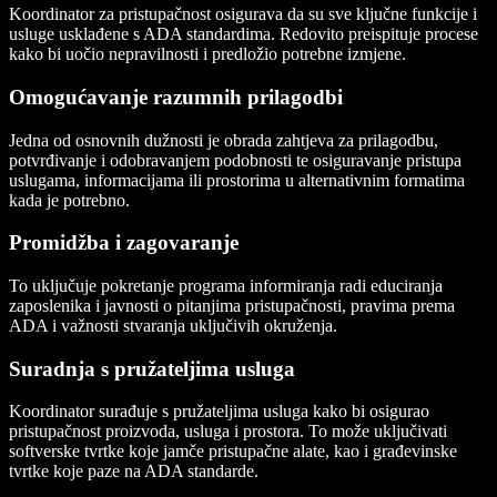
Koordinator za pristupačnost osigurava da su sve ključne funkcije i
usluge usklađene s ADA standardima. Redovito preispituje procese
kako bi uočio nepravilnosti i predložio potrebne izmjene.
Omogućavanje razumnih prilagodbi
Jedna od osnovnih dužnosti je obrada zahtjeva za prilagodbu,
potvrđivanje i odobravanjem podobnosti te osiguravanje pristupa
uslugama, informacijama ili prostorima u alternativnim formatima
kada je potrebno.
Promidžba i zagovaranje
To uključuje pokretanje programa informiranja radi educiranja
zaposlenika i javnosti o pitanjima pristupačnosti, pravima prema
ADA i važnosti stvaranja uključivih okruženja.
Suradnja s pružateljima usluga
Koordinator surađuje s pružateljima usluga kako bi osigurao
pristupačnost proizvoda, usluga i prostora. To može uključivati
softverske tvrtke koje jamče pristupačne alate, kao i građevinske
tvrtke koje paze na ADA standarde.