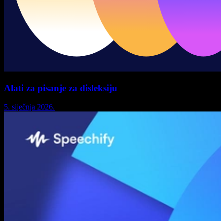
Alati za pisanje za disleksiju
5. siječnja 2026.