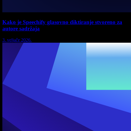
Kako je Speechify glasovno diktiranje stvoreno za
autore sadržaja
3. veljače 2026.