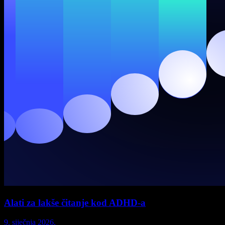
Alati za lakše čitanje kod ADHD-a
9. siječnja 2026.