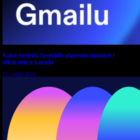
Kako koristiti Speechify glasovno tipkanje i
diktiranje u Gmailu
15. veljače 2026.