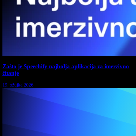
Zašto je Speechify najbolja aplikacija za imerzivno
čitanje
19. ožujka 2026.