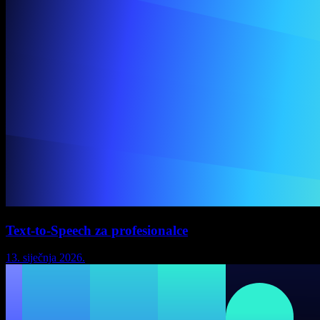
Text-to-Speech za profesionalce
13. siječnja 2026.