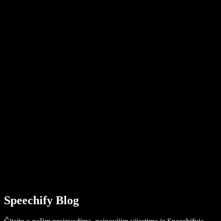
Blog
Proširenje za Chrome za pretvaranje teksta u govor
Vijesti
Može li Google Docs čitati naglas
Kontakt
Kako čitati PDF naglas
Karijere
Googleovo pretvaranje teksta u govor
Centar za pomoć
Pretvarač PDF-a u zvuk
Cijene
AI generator glasova
Priče korisnika
Čitanje naglas u Google Docsu
B2B studije slučaja
AI izmjenjivač glasa
Recenzije
Aplikacije koje čitaju tekst naglas
U medijima
Čitaj mi
Čitač teksta u govor
Enterprise
Speechify za poduzeća i obrazovanje
Speechify za pristupačnost na radnom mjestu
Speechify za DSA
SIMBA glasovni agenti
Speechify Blog
Speechify za programere