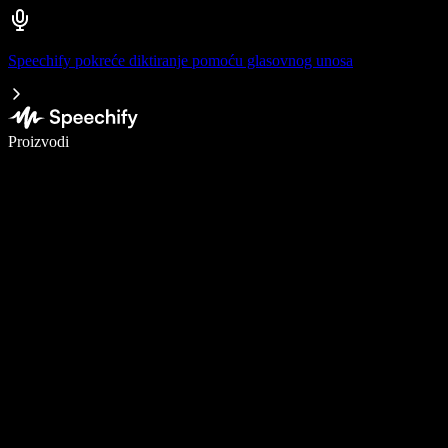
Speechify pokreće diktiranje pomoću glasovnog unosa
Pišite 5× brže uz glasovno diktiranje
Proizvodi
Saznajte više