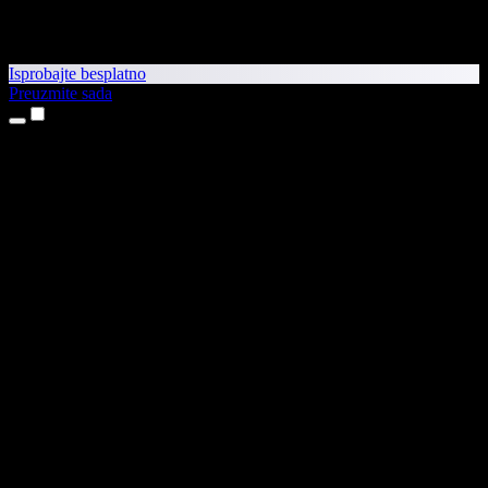
Isprobajte besplatno
Preuzmite sada
Proizvodi
Pretvaranje teksta u govor
Aplikacije za iPhone i iPad
Aplikacija za Android
Proširenje za Chrome
Proširenje za Edge
Web-aplikacija
Aplikacija za Mac
Aplikacija za Windows