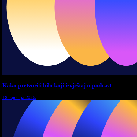
Kako pretvoriti bilo koji izvještaj u podcast
18. siječnja 2026.