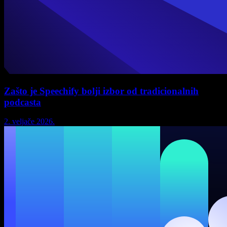
Zašto je Speechify bolji izbor od tradicionalnih
podcasta
2. veljače 2026.