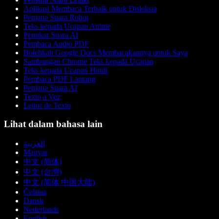
Aplikasi Membaca Terbaik untuk Disleksia
Penjana Suara Robot
Teks kepada Ucapan Anime
Penukar Suara AI
Pembaca Audio PDF
Bolehkah Google Docs Membacakannya untuk Saya
Sambungan Chrome Teks kepada Ucapan
Teks kepada Ucapan Hindi
Pembaca PDF Lantang
Penjana Suara AI
Texto a Voz
Leitor de Texto
Lihat dalam bahasa lain
العربية
Magyar
中文 (简体)
中文 (台灣)
中文 (简体 中国大陆)
Čeština
Dansk
Nederlands
English