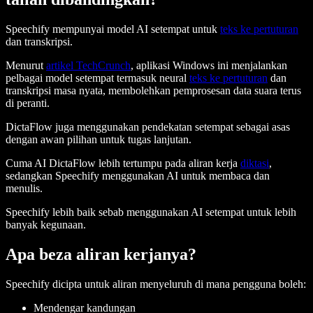
Speechify mempunyai model AI setempat untuk
teks ke pertuturan
dan transkripsi.
Menurut
artikel TechCrunch
, aplikasi Windows ini menjalankan
pelbagai model setempat termasuk neural
teks ke pertuturan
dan
transkripsi masa nyata, membolehkan pemprosesan data suara terus
di peranti.
DictaFlow juga menggunakan pendekatan setempat sebagai asas
dengan awan pilihan untuk tugas lanjutan.
Cuma AI DictaFlow lebih tertumpu pada aliran kerja
diktasi
,
sedangkan Speechify menggunakan AI untuk membaca dan
menulis.
Speechify lebih baik sebab menggunakan AI setempat untuk lebih
banyak kegunaan.
Apa beza aliran kerjanya?
Speechify dicipta untuk aliran menyeluruh di mana pengguna boleh:
Mendengar kandungan