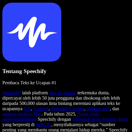
Tentang Speechify
Pembaca Teks ke Ucapan #1
Speechify
ialah platform
teks ke ucapan
terkemuka dunia,
dipercayai oleh lebih 50 juta pengguna dan disokong oleh lebih
daripada 500,000 ulasan lima bintang merentasi aplikasi teks ke
ucapannya
iOS
,
Android
,
Pemalam Chrome
,
aplikasi web
, dan
aplikasi desktop Mac
. Pada tahun 2025,
Apple telah
menganugerahkan
Speechify dengan
Anugerah Reka Bentuk Apple
yang berprestij di
WWDC
, menyifatkannya sebagai “sumber
penting yang membantu orang menjalani hidup mereka.” Speechify