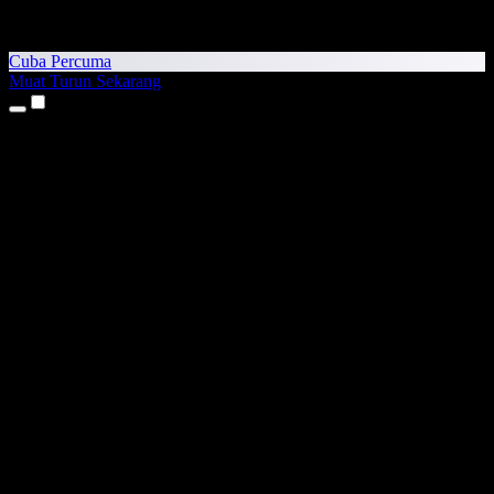
Cuba Percuma
Muat Turun Sekarang
Produk
Teks kepada Pertuturan
Aplikasi iPhone & iPad
Aplikasi Android
Sambungan Chrome
Sambungan Edge
Aplikasi Web
Aplikasi Mac
Aplikasi Windows