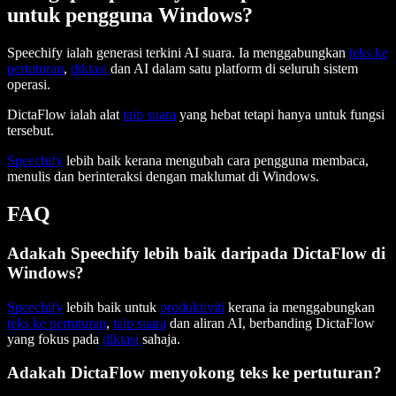
untuk pengguna Windows?
Speechify ialah generasi terkini AI suara. Ia menggabungkan
teks ke
pertuturan
,
diktasi
dan AI dalam satu platform di seluruh sistem
operasi.
DictaFlow ialah alat
taip suara
yang hebat tetapi hanya untuk fungsi
tersebut.
Speechify
lebih baik kerana mengubah cara pengguna membaca,
menulis dan berinteraksi dengan maklumat di Windows.
FAQ
Adakah Speechify lebih baik daripada DictaFlow di
Windows?
Speechify
lebih baik untuk
produktiviti
kerana ia menggabungkan
teks ke pertuturan
,
taip suara
dan aliran AI, berbanding DictaFlow
yang fokus pada
diktasi
sahaja.
Adakah DictaFlow menyokong teks ke pertuturan?