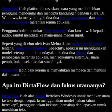
Speechify
ialah platform berasaskan suara yang membolehkan
pengguna mendengar dan mencipta kandungan dengan suara. Di
Windows, ia menyokong kedua-dua
teks ke pertuturan
dan
taip
suara masa nyata
merentasi semua aplikasi.
Pengguna boleh menukar
PDF
,
dokumen
dan laman web kepada
audio, sambil mendikte ke mana-mana medan input.
Seperti yang disebut oleh Ivan Mehta dalam
artikel TechCrunch
tentang
pelancaran Windows
Speechify, aplikasi ini menggunakan
model setempat untuk mendayakan kedua-dua
diktasi
dan
pembacaan merentas aplikasi, menjadikannya sistem AI suara
penuh, bukan sekadar alat satu fungsi.
Speechify
lebih baik kerana ia menyatukan membaca dan menulis
dalam satu aliran.
Apa itu DictaFlow dan fokus utamanya?
DictaFlow
ialah alat
diktasi
berfokus Windows untuk menukar suara
ke teks dengan cepat. Ia menggunakan model “tekan-tahan
bercakap”, pengguna tekan kekunci, bercakap dan lepaskan untuk
masukkan teks.