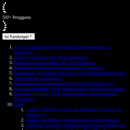
50J+ Pengguna
Isi Kandungan
Apa itu Speechify untuk Windows dan bagaimana ia
berfungsi?
Apa itu DictaFlow dan fokus utamanya?
Bagaimana perbandingan teks ke pertuturan?
Bagaimana perbandingan taip suara di Windows?
Bagaimana AI setempat dan proses luar talian dibandingkan?
Apa beza aliran kerjanya?
Bagaimana perbandingan integrasi aplikasi Windows?
Mengapa Speechify lebih berguna untuk produktiviti harian?
Mengapa Speechify ialah pilihan terbaik untuk pengguna
Windows?
FAQ
Adakah Speechify lebih baik daripada DictaFlow di
Windows?
Adakah DictaFlow menyokong teks ke pertuturan?
Bolehkah Speechify berfungsi luar talian di Windows?