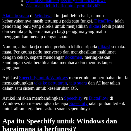
Apa beza utama Speechify dan DictaFlow?
Alat mana lebih baik untuk produktiviti?
Alat taip suara
di
Windows
kini jauh lebih baik, namun
kebanyakannya masih tertumpu pada satu fungsi.
DictaFlow
ialah
pendatang baru yang direka untuk menjadikan
diktasi
lebih pantas
dan semula jadi, terutamanya bagi pengguna yang mahu
menggantikan menaip dengan suara.
Namun, aliran kerja moden perlukan lebih daripada
diktasi
semata-
mata. Pengguna perlu menyerap dan menghasilkan maklumat
dengan cekap, seperti mendengar
dokumen
, meringkaskan
kandungan serta beralih antara membaca dan menulis tanpa
gangguan.
Aplikasi
Speechify untuk Windows
mencerminkan perubahan ini. Ia
menggabungkan
teks ke pertuturan
,
taip suara
dan AI luar talian
dalam satu sistem untuk keseluruhan OS.
Artikel ini akan membandingkan
Speechify
vs
DictaFlow
di
Windows dan menerangkan kenapa
Speechify
ialah pilihan terbaik
untuk aliran kerja berasaskan suara sepenuhnya.
Apa itu Speechify untuk Windows dan
bagaimana ia berfungsi?