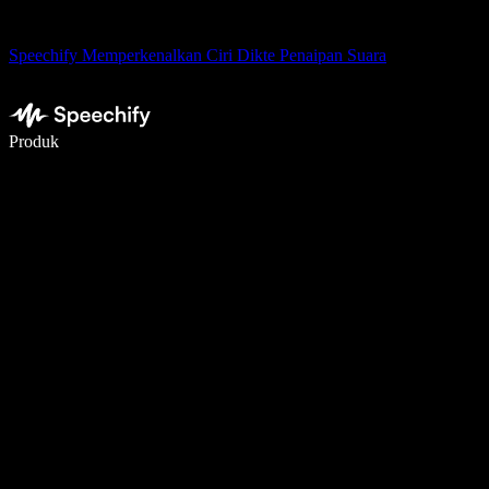
Speechify Memperkenalkan Ciri Dikte Penaipan Suara
Tulis 5× lebih pantas dengan menaip menggunakan suara
Produk
Ketahui Lebih Lanjut