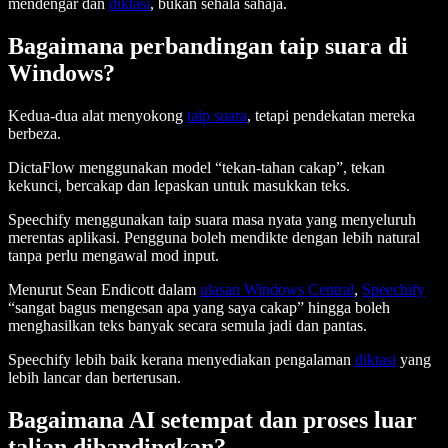
mendengar dan
diktasi
, bukan sehala sahaja.
Bagaimana perbandingan taip suara di
Windows?
Kedua-dua alat menyokong
taip suara
, tetapi pendekatan mereka
berbeza.
DictaFlow menggunakan model “tekan-tahan cakap”, tekan
kekunci, bercakap dan lepaskan untuk masukkan teks.
Speechify menggunakan taip suara masa nyata yang menyeluruh
merentas aplikasi. Pengguna boleh mendikte dengan lebih natural
tanpa perlu mengawal mod input.
Menurut Sean Endicott dalam
ulasan Windows Central
,
Speechify
“sangat bagus mengesan apa yang saya cakap” hingga boleh
menghasilkan teks banyak secara semula jadi dan pantas.
Speechify lebih baik kerana menyediakan pengalaman
diktasi
yang
lebih lancar dan berterusan.
Bagaimana AI setempat dan proses luar
talian dibandingkan?