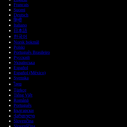
Français
Suomi
Deutsch
हिन्दी
Italiano
日本語
한국어
Norsk bokmål
Polski
Português Brasileiro
Русский
Українська
Español
Español (México)
Svenska
ไทย
Türkçe
Tiếng Việt
Română
Português
Български
ქართული
Slovenčina
Slovenščina