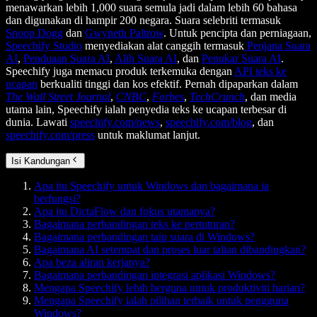
menawarkan lebih 1,000 suara semula jadi dalam lebih 60 bahasa
dan digunakan di hampir 200 negara. Suara selebriti termasuk
Snoop Dogg
dan
Gwyneth Paltrow
. Untuk pencipta dan perniagaan,
Speechify Studio
menyediakan alat canggih termasuk
Penjana Suara
AI
,
Penduaan Suara AI
,
Alih Suara AI
, dan
Penukar Suara AI
.
Speechify juga memacu produk terkemuka dengan
API teks ke
ucapan
berkualiti tinggi dan kos efektif. Pernah dipaparkan dalam
The Wall Street Journal
,
CNBC
,
Forbes
,
TechCrunch
, dan media
utama lain, Speechify ialah penyedia teks ke ucapan terbesar di
dunia. Lawati
speechify.com/news
,
speechify.com/blog
, dan
speechify.com/press
untuk maklumat lanjut.
Isi Kandungan
Apa itu Speechify untuk Windows dan bagaimana ia
berfungsi?
Apa itu DictaFlow dan fokus utamanya?
Bagaimana perbandingan teks ke pertuturan?
Bagaimana perbandingan taip suara di Windows?
Bagaimana AI setempat dan proses luar talian dibandingkan?
Apa beza aliran kerjanya?
Bagaimana perbandingan integrasi aplikasi Windows?
Mengapa Speechify lebih berguna untuk produktiviti harian?
Mengapa Speechify ialah pilihan terbaik untuk pengguna
Windows?