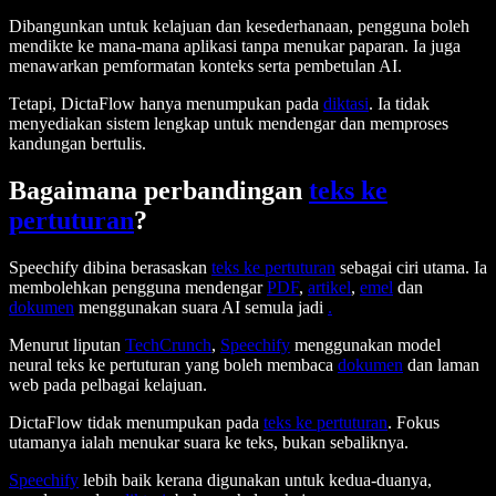
Dibangunkan untuk kelajuan dan kesederhanaan, pengguna boleh
mendikte ke mana-mana aplikasi tanpa menukar paparan. Ia juga
menawarkan pemformatan konteks serta pembetulan AI.
Tetapi, DictaFlow hanya menumpukan pada
diktasi
. Ia tidak
menyediakan sistem lengkap untuk mendengar dan memproses
kandungan bertulis.
Bagaimana perbandingan
teks ke
pertuturan
?
Speechify dibina berasaskan
teks ke pertuturan
sebagai ciri utama. Ia
membolehkan pengguna mendengar
PDF
,
artikel
,
emel
dan
dokumen
menggunakan suara AI semula jadi
.
Menurut liputan
TechCrunch
,
Speechify
menggunakan model
neural teks ke pertuturan yang boleh membaca
dokumen
dan laman
web pada pelbagai kelajuan.
DictaFlow tidak menumpukan pada
teks ke pertuturan
. Fokus
utamanya ialah menukar suara ke teks, bukan sebaliknya.
Speechify
lebih baik kerana digunakan untuk kedua-duanya,