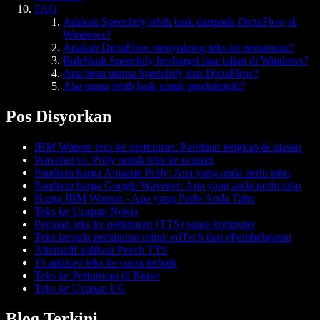
FAQ
Adakah Speechify lebih baik daripada DictaFlow di
Windows?
Adakah DictaFlow menyokong teks ke pertuturan?
Bolehkah Speechify berfungsi luar talian di Windows?
Apa beza utama Speechify dan DictaFlow?
Alat mana lebih baik untuk produktiviti?
Pos Disyorkan
IBM Watson teks ke pertuturan: Panduan lengkap & ulasan
Wavenet vs. Polly untuk teks ke ucapan
Panduan harga Amazon Polly: Apa yang anda perlu tahu
Panduan harga Google Wavenet: Apa yang anda perlu tahu
Harga IBM Watson - Apa yang Perlu Anda Tahu
Teks ke Ucapan Nokia
Perisian teks ke pertuturan (TTS) suara komputer
Teks kepada pertuturan untuk edTech dan ePembelajaran
Alternatif aplikasi Peech TTS
15 aplikasi teks ke suara terbaik
Teks ke Pertuturan di Brave
Teks ke Ucapan LG
Blog Terkini