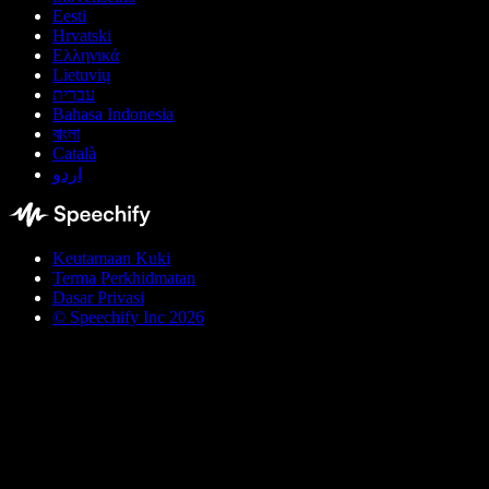
Eesti
Hrvatski
Ελληνικά
Lietuvių
עברית
Bahasa Indonesia
বাংলা
Català
اردو
Keutamaan Kuki
Terma Perkhidmatan
Dasar Privasi
© Speechify Inc 2026