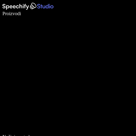
Pišite 5× brže uz glasovno diktiranje
Proizvodi
Saznajte više