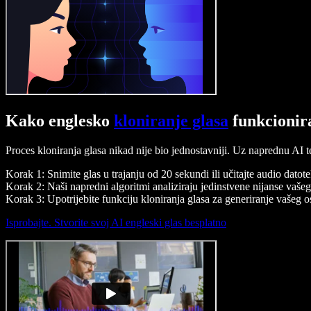
Kako englesko
kloniranje glasa
funkcionir
Proces kloniranja glasa nikad nije bio jednostavniji. Uz naprednu AI t
Korak 1: Snimite glas u trajanju od 20 sekundi ili učitajte audio datot
Korak 2: Naši napredni algoritmi analiziraju jedinstvene nijanse vašeg
Korak 3: Upotrijebite funkciju kloniranja glasa za generiranje vašeg 
Isprobajte. Stvorite svoj AI engleski glas besplatno