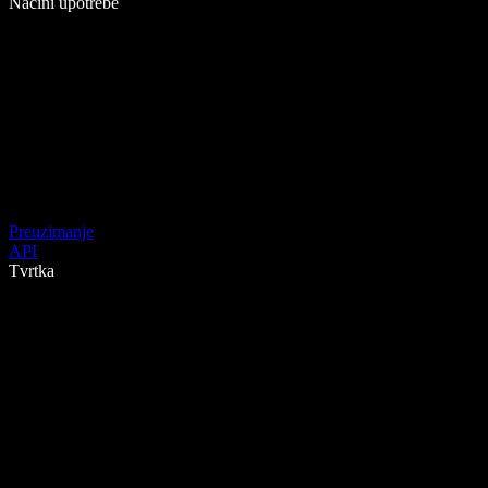
Načini upotrebe
Preuzimanje
API
Tvrtka