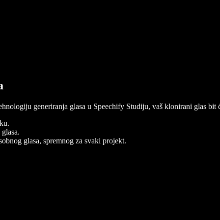
a
ehnologiju generiranja glasa u Speechify Studiju, vaš klonirani glas bit 
eku.
 glasa.
osobnog glasa, spremnog za svaki projekt.