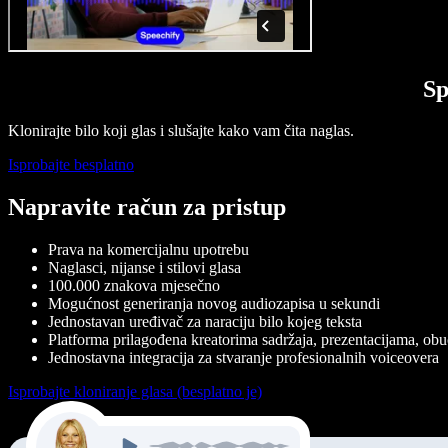
Sp
Klonirajte bilo koji glas i slušajte kako vam čita naglas.
Isprobajte besplatno
Napravite račun za pristup
Prava na komercijalnu upotrebu
Naglasci, nijanse i stilovi glasa
100.000 znakova mjesečno
Mogućnost generiranja novog audiozapisa u sekundi
Jednostavan uređivač za naraciju bilo kojeg teksta
Platforma prilagođena kreatorima sadržaja, prezentacijama, obuci
Jednostavna integracija za stvaranje profesionalnih voiceovera
Isprobajte kloniranje glasa (besplatno je)