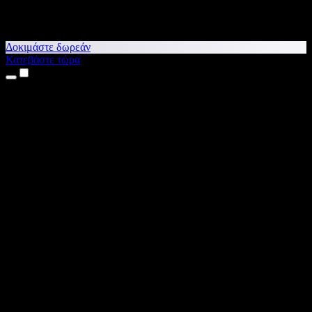
Δοκιμάστε δωρεάν
Κατεβάστε τώρα
Προϊόντα
Κείμενο σε Ομιλία
Εφαρμογές για iPhone & iPad
Εφαρμογή για Android
Επέκταση για Chrome
Επέκταση για Edge
Web εφαρμογή
Εφαρμογή για Mac
Εφαρμογή για Windows