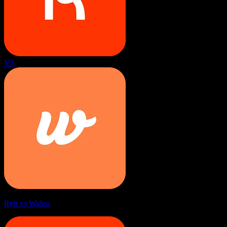
VS
Rytr vs Wideo