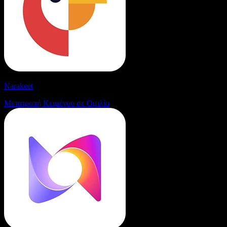
Narakeet
Μετατροπή Κειμένου σε Ομιλία