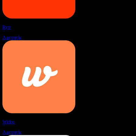
Rytr
Αφηγητής
Wideo
Αφηγητής