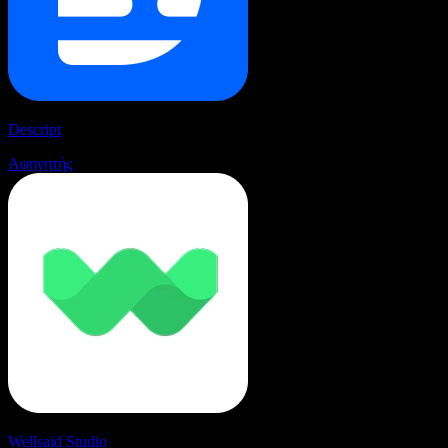
Descript
Αφηγητής
Wellsaid Studio