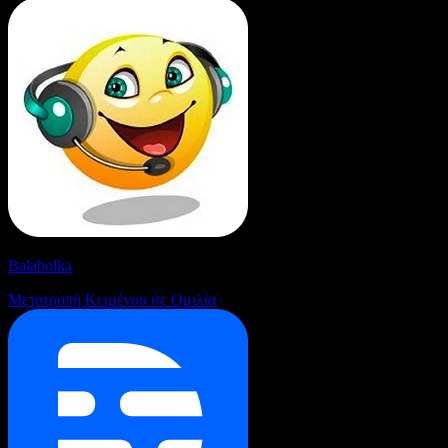
Balabolka
Μετατροπή Κειμένου σε Ομιλία