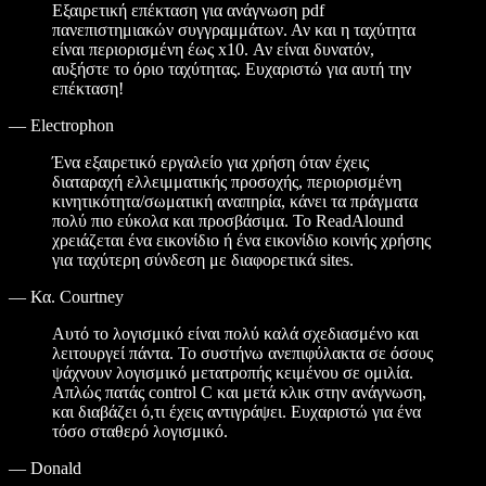
Εξαιρετική επέκταση για ανάγνωση pdf
πανεπιστημιακών συγγραμμάτων. Αν και η ταχύτητα
είναι περιορισμένη έως x10. Αν είναι δυνατόν,
αυξήστε το όριο ταχύτητας. Ευχαριστώ για αυτή την
επέκταση!
—
Electrophon
Ένα εξαιρετικό εργαλείο για χρήση όταν έχεις
διαταραχή ελλειμματικής προσοχής, περιορισμένη
κινητικότητα/σωματική αναπηρία, κάνει τα πράγματα
πολύ πιο εύκολα και προσβάσιμα. Το ReadAlound
χρειάζεται ένα εικονίδιο ή ένα εικονίδιο κοινής χρήσης
για ταχύτερη σύνδεση με διαφορετικά sites.
—
Κα. Courtney
Αυτό το λογισμικό είναι πολύ καλά σχεδιασμένο και
λειτουργεί πάντα. Το συστήνω ανεπιφύλακτα σε όσους
ψάχνουν λογισμικό μετατροπής κειμένου σε ομιλία.
Απλώς πατάς control C και μετά κλικ στην ανάγνωση,
και διαβάζει ό,τι έχεις αντιγράψει. Ευχαριστώ για ένα
τόσο σταθερό λογισμικό.
—
Donald