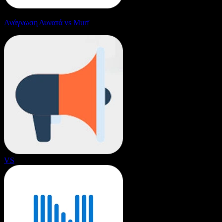
Ανάγνωση Δυνατά vs Murf
VS