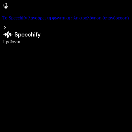
Το Speechify λανσάρει τη φωνητική πληκτρολόγηση (υπαγόρευση)
Γράψτε 5× πιο γρήγορα με φωνητική πληκτρολόγηση
Προϊόντα
Μάθετε περισσότερα