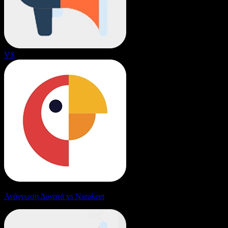
VS
Ανάγνωση Δυνατά vs Narakeet