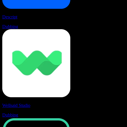
Descript
Dubbing
Wellsaid Studio
Dubbing