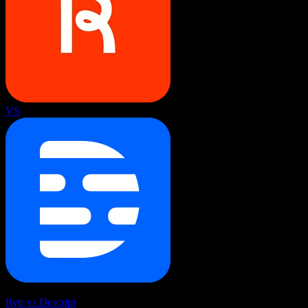
VS
Rytr vs Descript