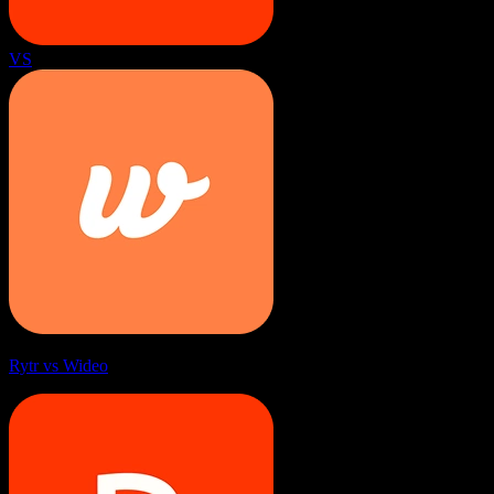
VS
Rytr vs Wideo