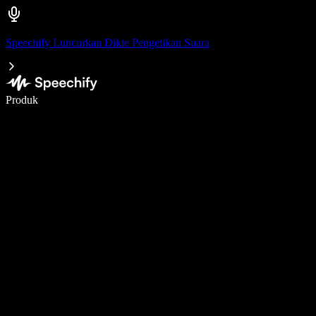
Speechify Luncurkan Dikte Pengetikan Suara
Menulis 5× lebih cepat dengan dikte suara
Produk
Pelajari lebih lanjut