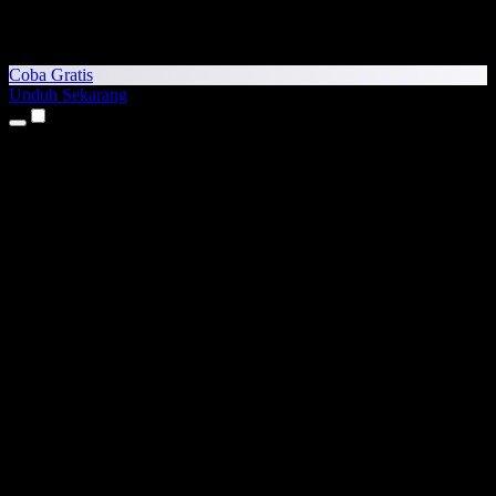
Coba Gratis
Unduh Sekarang
Produk
Teks ke Suara
Aplikasi iPhone & iPad
Aplikasi Android
Ekstensi Chrome
Ekstensi Edge
Aplikasi Web
Aplikasi Mac
Aplikasi Windows