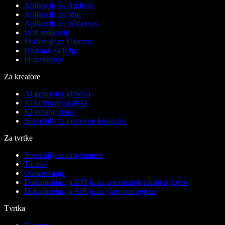
Aplikacija za Android
Aplikacija za Mac
Aplikacija za Windows
Web aplikacija
Proširenje za Chrome
Dodatak za Edge
Preuzimanje
Za kreatore
AI generator glasova
Sinkronizacija glasa
Kloniranje glasa
Speechify za poslovne korisnike
Za tvrtke
Speechify za programere
Timovi
Obrazovanje
Dokumentacija API-ja za pretvaranje teksta u govor
Dokumentacija API-ja za glasovne agente
Tvrtka