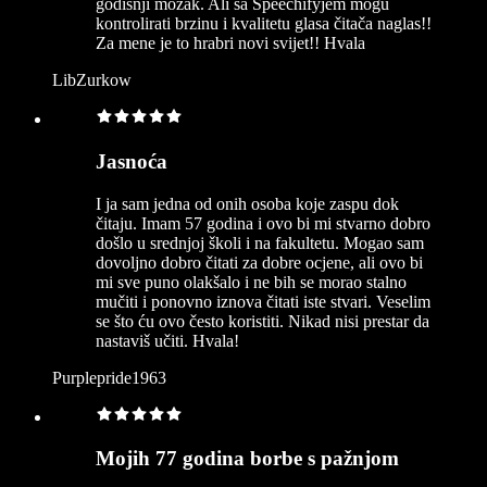
godišnji mozak. Ali sa Speechifyjem mogu
kontrolirati brzinu i kvalitetu glasa čitača naglas!!
Za mene je to hrabri novi svijet!! Hvala
LibZurkow
Jasnoća
I ja sam jedna od onih osoba koje zaspu dok
čitaju. Imam 57 godina i ovo bi mi stvarno dobro
došlo u srednjoj školi i na fakultetu. Mogao sam
dovoljno dobro čitati za dobre ocjene, ali ovo bi
mi sve puno olakšalo i ne bih se morao stalno
mučiti i ponovno iznova čitati iste stvari. Veselim
se što ću ovo često koristiti. Nikad nisi prestar da
nastaviš učiti. Hvala!
Purplepride1963
Mojih 77 godina borbe s pažnjom