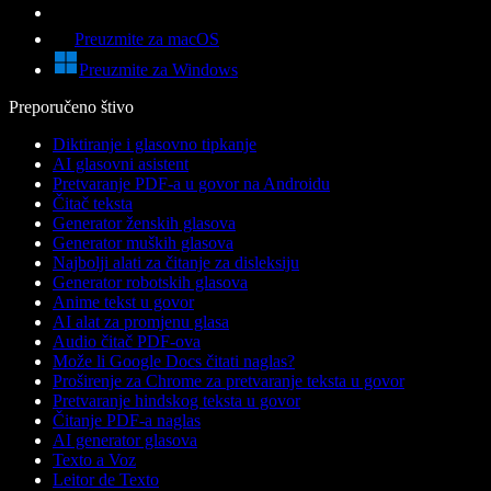
Preuzmite za macOS
Preuzmite za Windows
Preporučeno štivo
Diktiranje i glasovno tipkanje
AI glasovni asistent
Pretvaranje PDF-a u govor na Androidu
Čitač teksta
Generator ženskih glasova
Generator muških glasova
Najbolji alati za čitanje za disleksiju
Generator robotskih glasova
Anime tekst u govor
AI alat za promjenu glasa
Audio čitač PDF-ova
Može li Google Docs čitati naglas?
Proširenje za Chrome za pretvaranje teksta u govor
Pretvaranje hindskog teksta u govor
Čitanje PDF-a naglas
AI generator glasova
Texto a Voz
Leitor de Texto