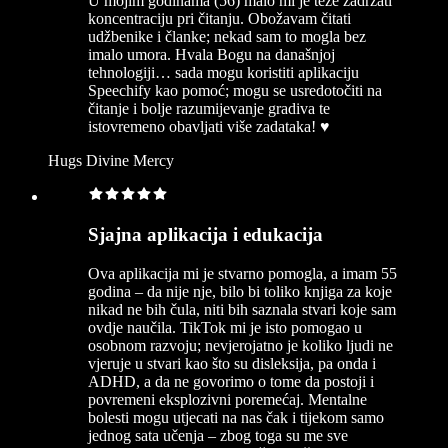
U mojim godinama (56) malo mi je teže zadržati
koncentraciju pri čitanju. Obožavam čitati
udžbenike i članke; nekad sam to mogla bez
imalo umora. Hvala Bogu na današnjoj
tehnologiji… sada mogu koristiti aplikaciju
Speechify kao pomoć; mogu se usredotočiti na
čitanje i bolje razumijevanje gradiva te
istovremeno obavljati više zadataka! ♥️
Hugs Divine Mercy
Sjajna aplikacija i edukacija
Ova aplikacija mi je stvarno pomogla, a imam 55
godina – da nije nje, bilo bi toliko knjiga za koje
nikad ne bih čula, niti bih saznala stvari koje sam
ovdje naučila. TikTok mi je isto pomogao u
osobnom razvoju; nevjerojatno je koliko ljudi ne
vjeruje u stvari kao što su disleksija, pa onda i
ADHD, a da ne govorimo o tome da postoji i
povremeni eksplozivni poremećaj. Mentalne
bolesti mogu utjecati na nas čak i tijekom samo
jednog sata učenja – zbog toga su me sve