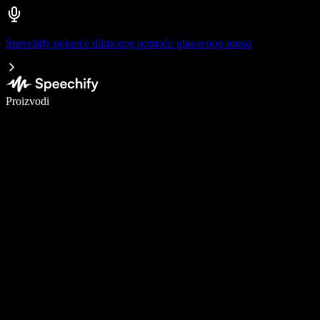
Speechify pokreće diktiranje pomoću glasovnog unosa
Pišite 5× brže uz glasovno diktiranje
Proizvodi
Saznajte više