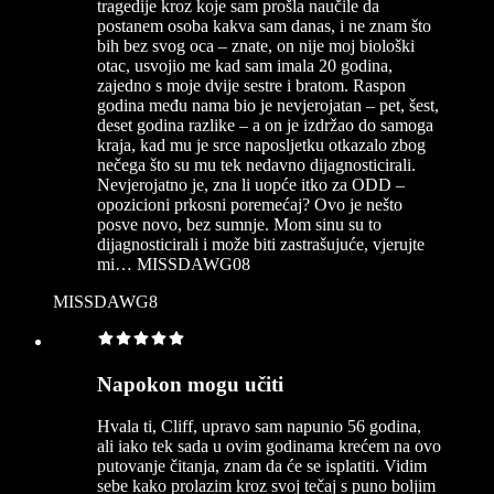
tragedije kroz koje sam prošla naučile da
postanem osoba kakva sam danas, i ne znam što
bih bez svog oca – znate, on nije moj biološki
otac, usvojio me kad sam imala 20 godina,
zajedno s moje dvije sestre i bratom. Raspon
godina među nama bio je nevjerojatan – pet, šest,
deset godina razlike – a on je izdržao do samoga
kraja, kad mu je srce naposljetku otkazalo zbog
nečega što su mu tek nedavno dijagnosticirali.
Nevjerojatno je, zna li uopće itko za ODD –
opozicioni prkosni poremećaj? Ovo je nešto
posve novo, bez sumnje. Mom sinu su to
dijagnosticirali i može biti zastrašujuće, vjerujte
mi… MISSDAWG08
MISSDAWG8
Napokon mogu učiti
Hvala ti, Cliff, upravo sam napunio 56 godina,
ali iako tek sada u ovim godinama krećem na ovo
putovanje čitanja, znam da će se isplatiti. Vidim
sebe kako prolazim kroz svoj tečaj s puno boljim