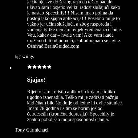
je čitanje sve do šestog razreda teško padalo,
uživao sam i osjetio veliku radost slušajući kako
je nastao Speechify!!! Nisam imao pojma da
postoji tako sjajna aplikacija!!! Posebno mi je to
važno jer učim slušajući, a zbog rasporeda i
vođenja tvrtke nemam uvijek vremena za čitanje.
Vau, kakav dar – hvala vam! Ako vam ikada
možemo biti od pomoći, slobodno nam se javite.
Osnivač BrainGuided.com
bg1wings
Sjajno!
Rijetko sam koristio aplikaciju koja me toliko
ugodno iznenadila. Teško mi je zadržati pažnju
kad čitam bilo što dulje od jedne ili dvije stranice.
Imam 78 godina i s tim se borim još od
četrdesetih (kronična depresija). Speechify je
znatno poboljšao moju sposobnost čitanja.
Tony Carmichael