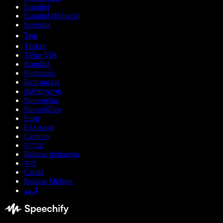
Español
Español (México)
Svenska
ไทย
Türkçe
Tiếng Việt
Română
Português
Български
ქართული
Slovenčina
Slovenščina
Eesti
Ελληνικά
Lietuvių
עברית
Bahasa Indonesia
বাংলা
Català
Bahasa Melayu
اردو