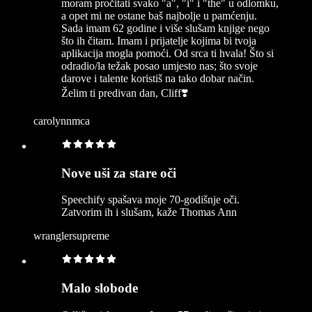
moram pročitati svako "a", "i" i "the" u odlomku,
a opet mi ne ostane baš najbolje u pamćenju.
Sada imam 62 godine i više slušam knjige nego
što ih čitam. Imam i prijatelje kojima bi tvoja
aplikacija mogla pomoći. Od srca ti hvala! Što si
odradio/la težak posao umjesto nas; što svoje
darove i talente koristiš na tako dobar način.
Želim ti predivan dan, Cliff❣️
carolynnmca
Nove uši za stare oči
Speechify spašava moje 70-godišnje oči.
Zatvorim ih i slušam, kaže Thomas Ann
wranglersupreme
Malo slobode