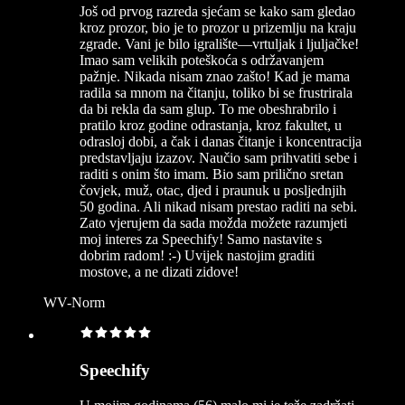
Još od prvog razreda sjećam se kako sam gledao
kroz prozor, bio je to prozor u prizemlju na kraju
zgrade. Vani je bilo igralište—vrtuljak i ljuljačke!
Imao sam velikih poteškoća s održavanjem
pažnje. Nikada nisam znao zašto! Kad je mama
radila sa mnom na čitanju, toliko bi se frustrirala
da bi rekla da sam glup. To me obeshrabrilo i
pratilo kroz godine odrastanja, kroz fakultet, u
odrasloj dobi, a čak i danas čitanje i koncentracija
predstavljaju izazov. Naučio sam prihvatiti sebe i
raditi s onim što imam. Bio sam prilično sretan
čovjek, muž, otac, djed i praunuk u posljednjih
50 godina. Ali nikad nisam prestao raditi na sebi.
Zato vjerujem da sada možda možete razumjeti
moj interes za Speechify! Samo nastavite s
dobrim radom! :-) Uvijek nastojim graditi
mostove, a ne dizati zidove!
WV-Norm
Speechify