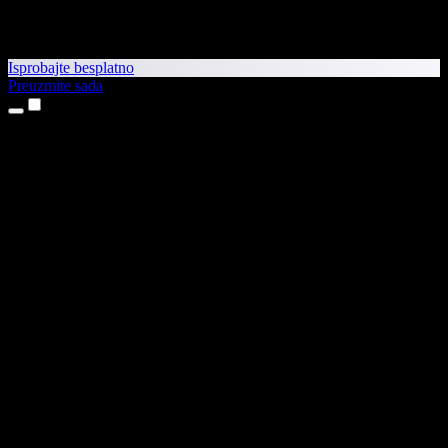
Isprobajte besplatno
Preuzmite sada
Proizvodi
Pretvaranje teksta u govor
Aplikacije za iPhone i iPad
Aplikacija za Android
Proširenje za Chrome
Proširenje za Edge
Web-aplikacija
Aplikacija za Mac
Aplikacija za Windows