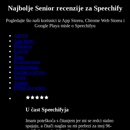
Najbolje Senior recenzije za Speechify
Pogledajte što naši korisnici iz App Storea, Chrome Web Storea i
Google Playa misle o Speechifyu
ADHD
App Store
Disleksija
Loš vid
Pisac
Produktivnost
Profesionalac
Razlike u učenju
Senior
Student
Učitelj ili roditelj
U čast Speechifyja
Imam poteškoća s čitanjem jer mi se redci stalno
spajaju, a čitači naglas su mi prebrzi za moj 96-