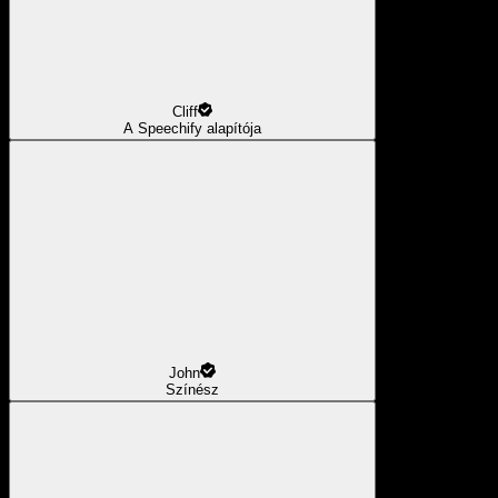
Cliff
A Speechify alapítója
John
Színész