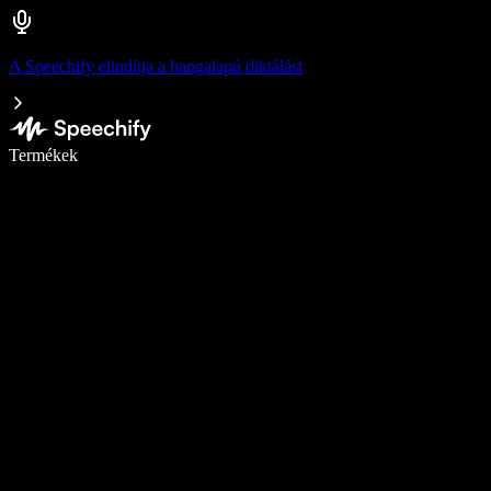
A Speechify elindítja a hangalapú diktálást
Írj akár ötször gyorsabban diktálással
Termékek
Tudj meg többet