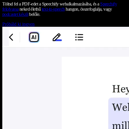
Töltsd fel a PDF-edet a Speechify webalkalmazásába, és a
Speechify
felolvassa
neked élethű
text-to-speech
hangon, összefoglalja, vagy
podcastet készít
belőle.
Próbáld ki ingyen