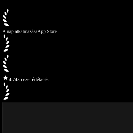
A nap alkalmazása
App Store
4.7
435 ezer értékelés