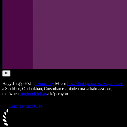
Hagyd a gépelést –
a Speechify
Macen
beszédből igényes szöveget készít
a Slackben, Outlookban, Cursorban és minden más alkalmazásban,
miközben
mindent felolvas
a képernyőn.
Letöltés macOS-re