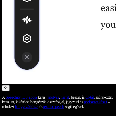
A
Speechify
iOS-appja
keres,
felolvas
,
narrál
, beszél, ír,
diktál
, szórakoztat,
bemutat, kikérdez, böngészik, összefoglal, jegyzetel és
podcastet készít
–
mindezt
hangvezérléssel
és
text-to-speech
segítségével.