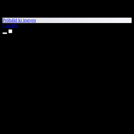
Próbáld ki ingyen
Letöltés
Termékek
Szövegfelolvasás
iPhone és iPad alkalmazások
Android alkalmazás
Chrome-bővítmény
Edge-bővítmény
Webalkalmazás
Mac alkalmazás
Windows alkalmazás