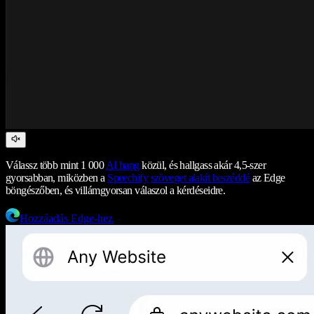
Válassz több mint 1 000
AI hang
közül, és hallgass akár 4,5-szer
gyorsabban, miközben a
Speechify
szöveget alakít beszéddé
az Edge
böngészőben, és villámgyorsan válaszol a kérdéseidre.
Hozzáadás Edge-hez