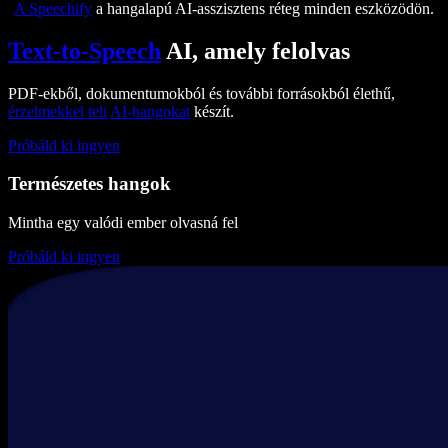
A Speechify
a hangalapú AI-asszisztens réteg minden eszközödön.
Text-to-Speech
AI, amely felolvas
PDF-ekből, dokumentumokból és további forrásokból élethű,
érzelmekkel teli
AI-hangokat
készít.
Próbáld ki ingyen
Természetes hangok
Mintha egy valódi ember olvasná fel
Próbáld ki ingyen