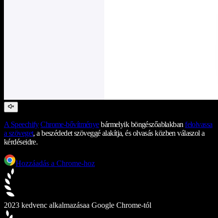
A Speechify
Chrome-bővítménye
bármelyik böngészőablakban
felolvassa
a szöveget
, a beszédedet szöveggé alakítja, és olvasás közben válaszol a
kérdéseidre.
Hozzáadás a Chrome-hoz
2023 kedvenc alkalmazása
a Google Chrome-tól