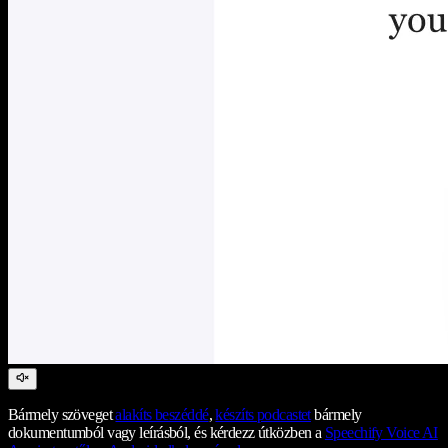
Bármely szöveget
alakíts beszéddé
,
készíts podcastet
bármely
dokumentumból vagy leírásból, és kérdezz útközben a
Speechify Voice AI