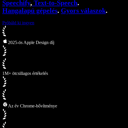
Speechify
,
Text-to-Speech
.
Speechify fejlesztőknek
Hangalapú gépelés
.
Gyors válaszok
.
Próbáld ki ingyen
2025-ös Apple Design díj
1M+ ötcsillagos értékelés
Az év Chrome-bővítménye