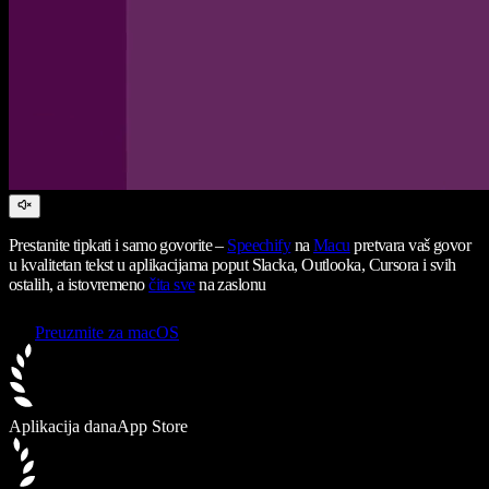
Prestanite tipkati i samo govorite –
Speechify
na
Macu
pretvara vaš govor
u kvalitetan tekst u aplikacijama poput Slacka, Outlooka, Cursora i svih
ostalih, a istovremeno
čita sve
na zaslonu
Preuzmite za macOS
Aplikacija dana
App Store