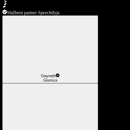
Službeni partner Speechifyja
Gwyneth
Glumica