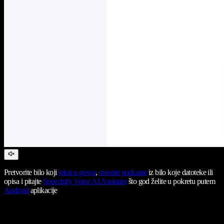
Pretvorite bilo koji
tekst u govor
,
stvorite podcaste
iz bilo koje datoteke ili
opisa i pitajte
Speechify Voice AI Assistant
što god želite u pokretu putem
Android
aplikacije