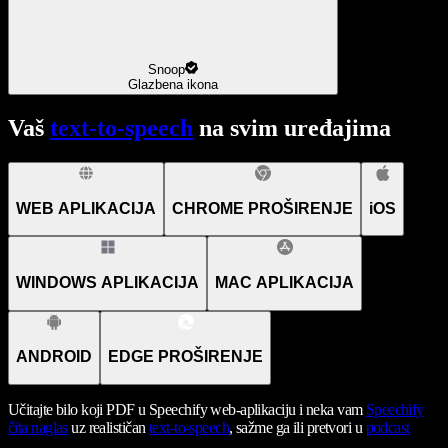
Snoop
Glazbena ikona
Vaš
text-to-speech
na svim uređajima
WEB APLIKACIJA
CHROME PROŠIRENJE
iOS
WINDOWS APLIKACIJA
MAC APLIKACIJA
ANDROID
EDGE PROŠIRENJE
Učitajte bilo koji PDF u Speechify web-aplikaciju i neka vam
Speechify
čita naglas
uz realističan
text-to-speech
, sažme ga ili pretvori u
podcast