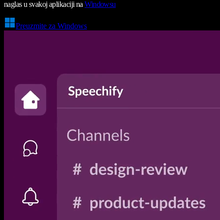
naglas u svakoj aplikaciji na
Windowsu
Preuzmite za Windows