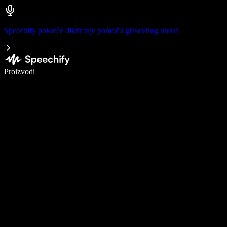
Speechify pokreće diktiranje pomoću glasovnog unosa
Pišite 5× brže uz glasovno diktiranje
Proizvodi
Saznajte više