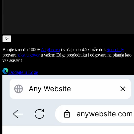
Birajte između 1000+
AI glasova
i slušajte do 4.5x brže dok
Speechify
pretvara
tekst u govor
u vašem Edge pregledniku i odgovara na pitanja kao
vaš asistent
Dodajte u Edge