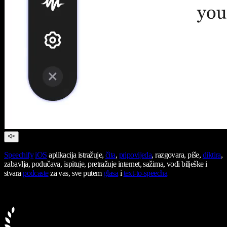
Speechify
iOS
aplikacija istražuje,
čita
,
pripovijeda
, razgovara, piše,
diktira
,
zabavlja, podučava, ispituje, pretražuje internet, sažima, vodi bilješke i
stvara
podcaste
za vas, sve putem
glasa
i
text-to-speecha