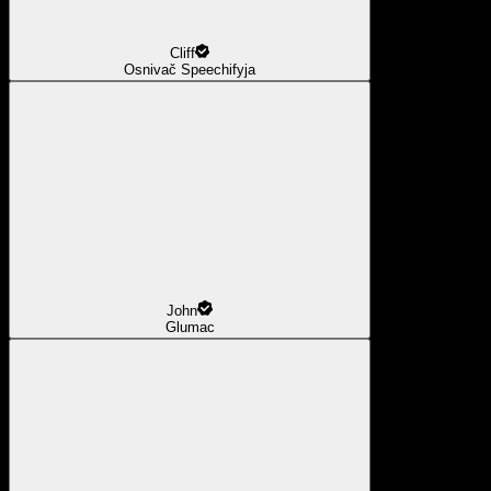
Cliff
Osnivač Speechifyja
John
Glumac