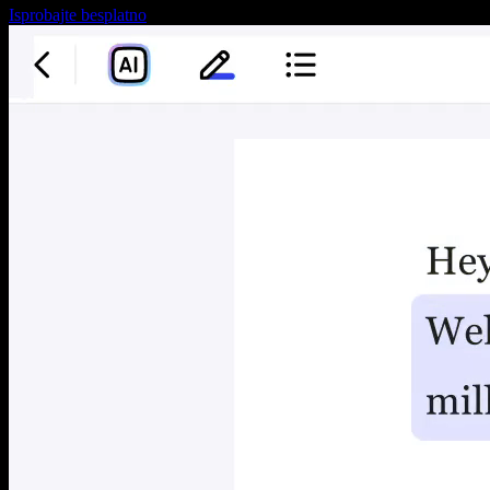
Isprobajte besplatno