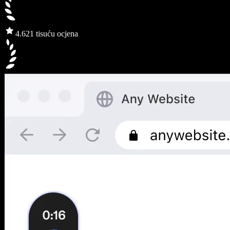
4.6
21 tisuću ocjena