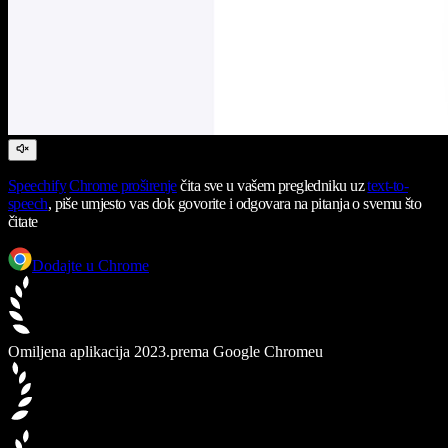
Speechify
Chrome proširenje
čita sve u vašem pregledniku uz
text-to-
speech
, piše umjesto vas dok govorite i odgovara na pitanja o svemu što
čitate
Dodajte u Chrome
Omiljena aplikacija 2023.
prema Google Chromeu