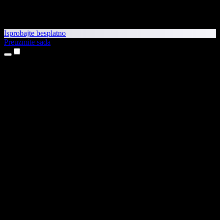
Isprobajte besplatno
Preuzmite sada
Proizvodi
Pretvaranje teksta u govor
Aplikacije za iPhone i iPad
Aplikacija za Android
Proširenje za Chrome
Proširenje za Edge
Web-aplikacija
Aplikacija za Mac
Aplikacija za Windows