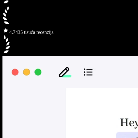
4.7
435 tisuća recenzija