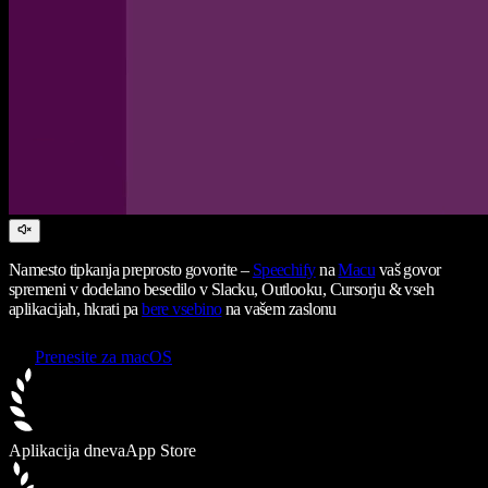
Namesto tipkanja preprosto govorite –
Speechify
na
Macu
vaš govor
spremeni v dodelano besedilo v Slacku, Outlooku, Cursorju & vseh
aplikacijah, hkrati pa
bere vsebino
na vašem zaslonu
Prenesite za macOS
Aplikacija dneva
App Store