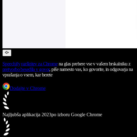
Speechify
razširitev za Chrome
na glas prebere vse v vašem brskalniku z
pretvorbo besedila v govor
, piše namesto vas, ko govorite, in odgovarja na
vprašanja o vsem, kar berete
Dodajte v Chrome
Najljubša aplikacija 2023
po izboru Google Chrome