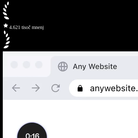
4.6
21 tisoč mnenj