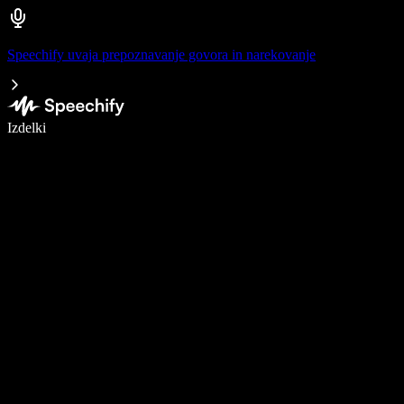
Speechify uvaja prepoznavanje govora in narekovanje
Pišite 5× hitreje z narekovanjem
Izdelki
Več o tem