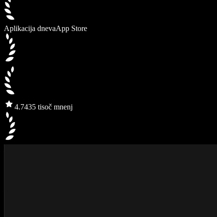
Aplikacija dneva
App Store
4.7
435 tisoč mnenj