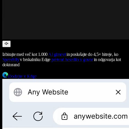
Izbirajte med več kot 1.000
AI glasovi
in poslušajte do 4,5× hitreje, ko
Speechify
v brskalniku Edge
pretvori besedilo v govor
in odgovarja kot
doktorand
Dodajte v Edge