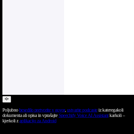
Poljubno
besedilo pretvorite v govor
,
ustvarite podcaste
iz kateregakoli
dokumenta ali opisa in vprašajte
Speechify Voice AI Assistant
karkoli –
kjerkoli z
aplikacijo za Android