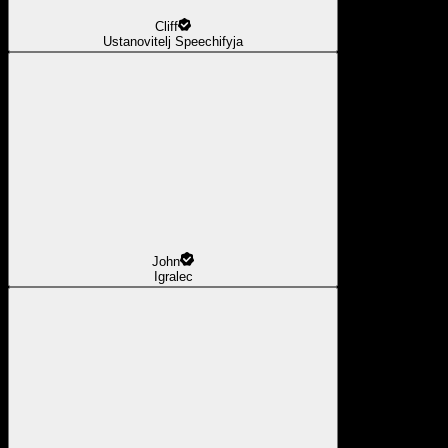
Cliff
Ustanovitelj Speechifyja
John
Igralec