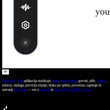
Speechify
iOS
aplikacija raziskuje,
bere
,
pripoveduje
, govori, piše,
diktira
,
zabava, razlaga, preverja znanje, brska po spletu, povzema, zapisuje in
ustvarja
podcaste
— vse z
glasom
in
pretvorbo besedila v govor