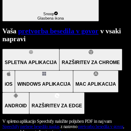
Snoop
Glasbena ikona
Vaša
pretvorba besedila v govor
v vsaki
napravi
SPLETNA APLIKACIJA
RAZŠIRITEV ZA CHROME
iOS
WINDOWS APLIKACIJA
MAC APLIKACIJA
ANDROID
RAZŠIRITEV ZA EDGE
V spletno aplikacijo Speechify naložite poljuben PDF in naj vam
Speechify
prebere besedilo naglas
z naravno
pretvorbo besedila v govor
,