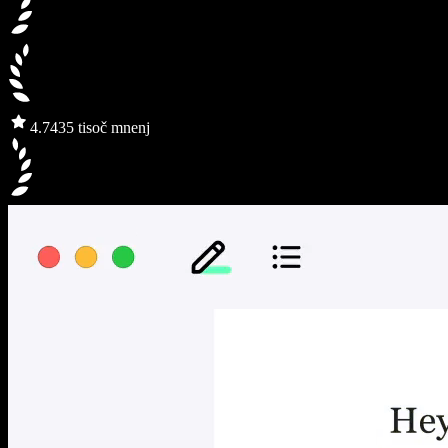
4.7
435 tisoč mnenj