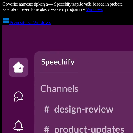
Govorite namesto tipkanja — Speechify zapiše vaše besede in prebere
katerokoli besedilo naglas v vsakem programu v
Windows
Prenesite za Windows