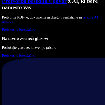
Pretvorba besedila v govor
z AI, ki bere
namesto vas
Pretvorite PDF-je, dokumente in drugo v realistične in
izrazne
AI
glasove
Preizkusite brezplačno
Naravno zveneči glasovi
Poslušajte glasove, ki zvenijo pristno
Preizkusite brezplačno