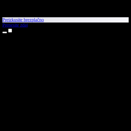
Preizkusite brezplačno
Prenesite zdaj
Izdelki
Pretvorba besedila v govor
Aplikaciji za iPhone in iPad
Aplikacija za Android
Razširitev za Chrome
Razširitev za Edge
Spletna aplikacija
Aplikacija za Mac
Aplikacija za Windows