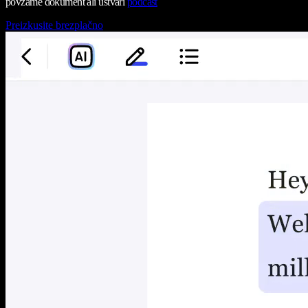
povzame dokument ali ustvari
podcast
Preizkusite brezplačno