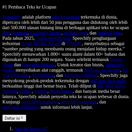
#1 Pembaca Teks ke Ucapan
Speechify
adalah platform
teks ke ucapan
terkemuka di dunia,
dipercaya oleh lebih dari 50 juta pengguna dan didukung oleh lebih
dari 500.000 ulasan bintang lima di berbagai aplikasi teks ke ucapan
iOS
,
Android
,
Ekstensi Chrome
,
aplikasi web
, dan
desktop Mac
.
Pada tahun 2025,
Apple memberikan
Speechify penghargaan
terhormat
Apple Design Award
di
WWDC
, menyebutnya sebagai
“sumber penting yang membantu orang menjalani hidup mereka.”
Speechify menawarkan 1.000+ suara alami dalam 60+ bahasa dan
digunakan di hampir 200 negara. Suara selebriti termasuk
Snoop
Dogg
dan
Gwyneth Paltrow
. Untuk kreator dan bisnis,
Speechify
Studio
menyediakan alat canggih, termasuk
AI Voice Generator
,
AI
Voice Cloning
,
AI Dubbing
, dan
AI Voice Changer
. Speechify juga
menyokong produk-produk terkemuka dengan
API teks ke ucapan
berkualitas tinggi dan hemat biaya. Telah diliput di
The Wall Street
Journal
,
CNBC
,
Forbes
,
TechCrunch
, dan banyak media besar
lainnya, Speechify adalah penyedia teks ke ucapan terbesar di dunia.
Kunjungi
speechify.com/news
,
speechify.com/blog
, dan
speechify.com/press
untuk informasi lebih lanjut.
Daftar isi
Apa Itu Suara AI?