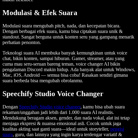
Modulasi & Efek Suara
Modulasi suara mengubah pitch, nada, dan kecepatan bicara.
Dengan berbagai efek suara, kamu bisa ciptakan suara unik &
standout. Sangat berguna untuk konten seru yang gampang menarik
perhatian penonton.
Teknologi suara AI membuka banyak kemungkinan untuk voice
chat, bikin konten, sampai hiburan. Gamer, streamer, atau yang
cuma mau seru-seruan bareng teman, voice changer AI bikin
pengalaman Discord makin hidup. Ada banyak alat untuk Windows,
Mac, iOS, Android — semua bisa coba! Rasakan sendiri gimana
suara berbeda bisa mengubah obrolanmu.
Speechify Studio Voice Changer
Dengan
Speechify Studio voice changer
, kamu bisa ubah suara
rekaman/unggahan jadi lebih dari 1.000 suara AI realistis.
Mendukung beragam aksen, gender, dan nada vokal, alat ini tetap
menjaga ekspresi & nuansa emosional asli. Cocok untuk jaga
kualitas akting saat ganti suara—ideal untuk storyteller,
pengisi
suara
, guru, dan lainnya yang ingin karya terdengar variatif &