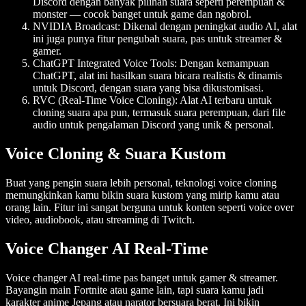
Discord dengan banyak pilihan suara seperti perempuan &
monster — cocok banget untuk game dan ngobrol.
NVIDIA Broadcast
: Dikenal dengan peningkat audio AI, alat
ini juga punya fitur pengubah suara, pas untuk streamer &
gamer.
ChatGPT Integrated Voice Tools
: Dengan kemampuan
ChatGPT, alat ini hasilkan suara bicara realistis & dinamis
untuk Discord, dengan suara yang bisa dikustomisasi.
RVC (Real-Time Voice Cloning)
: Alat AI terbaru untuk
cloning suara apa pun, termasuk suara perempuan, dari file
audio untuk pengalaman Discord yang unik & personal.
Voice Cloning & Suara Kustom
Buat yang pengin suara lebih personal, teknologi voice cloning
memungkinkan kamu bikin suara kustom yang mirip kamu atau
orang lain. Fitur ini sangat berguna untuk konten seperti voice over
video, audiobook, atau streaming di Twitch.
Voice Changer AI Real-Time
Voice changer AI real-time pas banget untuk gamer & streamer.
Bayangin main Fortnite atau game lain, tapi suara kamu jadi
karakter anime Jepang atau narator bersuara berat. Ini bikin