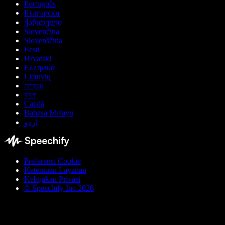
Português
Български
ქართული
Slovenčina
Slovenščina
Eesti
Hrvatski
Ελληνικά
Lietuvių
עברית
বাংলা
Català
Bahasa Melayu
اردو
Preferensi Cookie
Ketentuan Layanan
Kebijakan Privasi
© Speechify Inc 2026