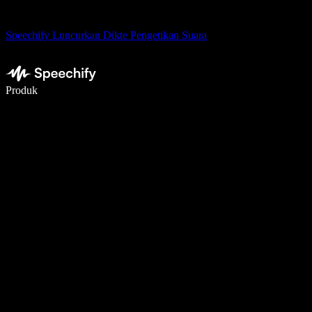
Speechify Luncurkan Dikte Pengetikan Suara
Menulis 5× lebih cepat dengan dikte suara
Produk
Pelajari lebih lanjut