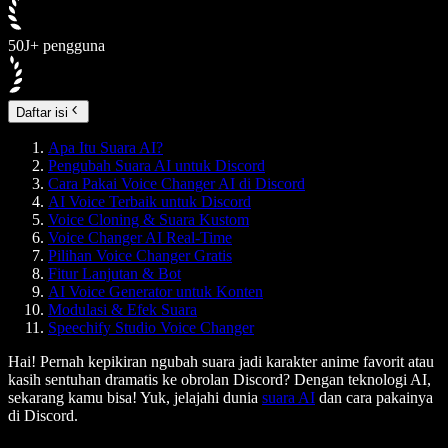
50J+ pengguna
Daftar isi
Apa Itu Suara AI?
Pengubah Suara AI untuk Discord
Cara Pakai Voice Changer AI di Discord
AI Voice Terbaik untuk Discord
Voice Cloning & Suara Kustom
Voice Changer AI Real-Time
Pilihan Voice Changer Gratis
Fitur Lanjutan & Bot
AI Voice Generator untuk Konten
Modulasi & Efek Suara
Speechify Studio Voice Changer
Hai! Pernah kepikiran ngubah suara jadi karakter anime favorit atau
kasih sentuhan dramatis ke obrolan Discord? Dengan teknologi AI,
sekarang kamu bisa! Yuk, jelajahi dunia
suara AI
dan cara pakainya
di Discord.