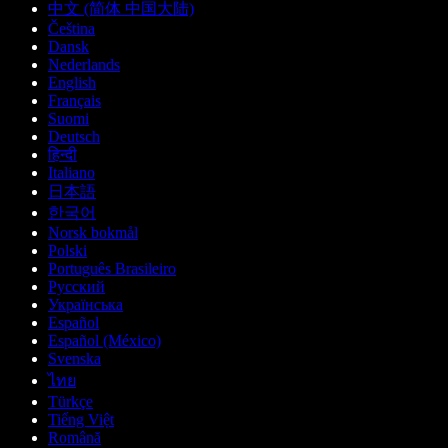
中文 (简体 中国大陆)
Čeština
Dansk
Nederlands
English
Français
Suomi
Deutsch
हिन्दी
Italiano
日本語
한국어
Norsk bokmål
Polski
Português Brasileiro
Русский
Українська
Español
Español (México)
Svenska
ไทย
Türkçe
Tiếng Việt
Română