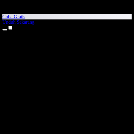
Coba Gratis
Unduh Sekarang
Produk
Teks ke Suara
Aplikasi iPhone & iPad
Aplikasi Android
Ekstensi Chrome
Ekstensi Edge
Aplikasi Web
Aplikasi Mac
Aplikasi Windows