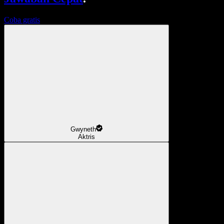
Coba gratis
Gwyneth
Aktris