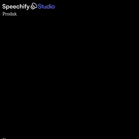
Menulis 5× lebih cepat dengan dikte suara
Produk
Pelajari lebih lanjut