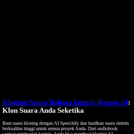
Harga
Generator Suara AI
Cerita Pengguna
Bacakan Google Docs
Studi Kasus B2B
Pengubah Suara AI
Ulasan
Aplikasi Pembaca Teks
Pers
Bacakan untuk Saya
Pembaca Teks ke Suara
Perusahaan
Hubungi Tim Penjualan
Speechify untuk Perusahaan & EDU
Speechify untuk Aksesibilitas di Tempat Kerja
Speechify untuk DSA
Agen Suara SIMBA
Speechify untuk Pengembang
Kloning Suara Bahasa Inggris dengan AI
:
Klon Suara Anda Seketika
Buat suara kloning dengan AI Speechify dan hasilkan suara sintetis
berkualitas tinggi untuk semua proyek Anda. Dari audiobook
sampai pembuatan konten, Anda bisa membuat kloning AI