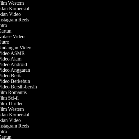
Film Western
Iklan Komersial
Iklan Video
Instagram Reels
Intro
Kartun
Kolase Video
Outro
 Undangan Video
 Video ASMR
 Video Alam
Video Android
 Video Anggaran
Video Berita
 Video Berkebun
Video Bersih-bersih
Film Romantis
Film Sci-fi
Film Thriller
Film Western
Iklan Komersial
Iklan Video
Instagram Reels
Intro
Kartun