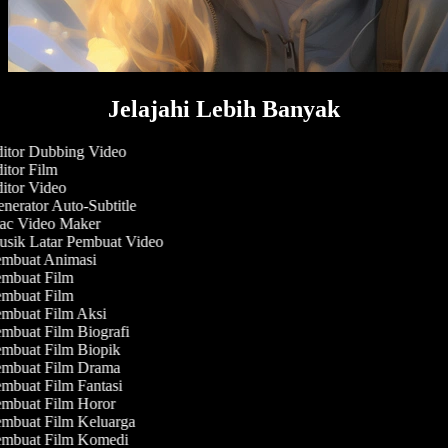
Jelajahi Lebih Banyak
itor Dubbing Video
itor Film
itor Video
nerator Auto-Subtitle
c Video Maker
sik Latar Pembuat Video
mbuat Animasi
mbuat Film
mbuat Film
mbuat Film Aksi
mbuat Film Biografi
mbuat Film Biopik
mbuat Film Drama
mbuat Film Fantasi
mbuat Film Horor
mbuat Film Keluarga
mbuat Film Komedi