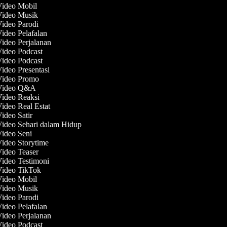
Video Mobil
 Video Musik
Video Parodi
Video Pelafalan
Video Perjalanan
Video Podcast
Video Podcast
Video Presentasi
 Video Promo
 Video Q&A
Video Reaksi
Video Real Estat
Video Satir
Video Sehari dalam Hidup
Video Seni
Video Storytime
Video Teaser
Video Testimoni
Video TikTok
Video Mobil
 Video Musik
Video Parodi
Video Pelafalan
Video Perjalanan
Video Podcast