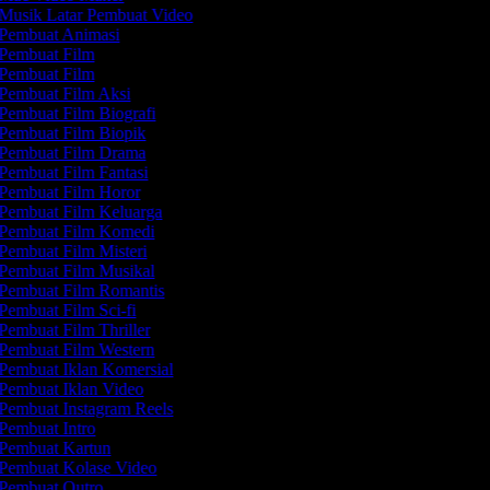
Musik Latar Pembuat Video
Pembuat Animasi
Pembuat Film
Pembuat Film
Pembuat Film Aksi
Pembuat Film Biografi
Pembuat Film Biopik
Pembuat Film Drama
Pembuat Film Fantasi
Pembuat Film Horor
Pembuat Film Keluarga
Pembuat Film Komedi
Pembuat Film Misteri
Pembuat Film Musikal
Pembuat Film Romantis
Pembuat Film Sci-fi
Pembuat Film Thriller
Pembuat Film Western
Pembuat Iklan Komersial
Pembuat Iklan Video
Pembuat Instagram Reels
Pembuat Intro
Pembuat Kartun
Pembuat Kolase Video
Pembuat Outro