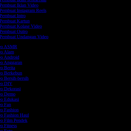
Pembuat Iklan Video
Pembuat Instagram Reels
Pembuat Intro
Pembuat Kartun
Pembuat Kolase Video
Pembuat Outro
Pembuat Undangan Video
deo ASMR
deo Alam
eo Android
eo Anggaran
eo Berita
eo Berkebun
eo Bersih-bersih
deo DIY
eo Dekorasi
deo Demo
eo Edukasi
eo Fan
eo Fashion
eo Fashion Haul
eo Film Pendek
eo Fitness
eo Foto