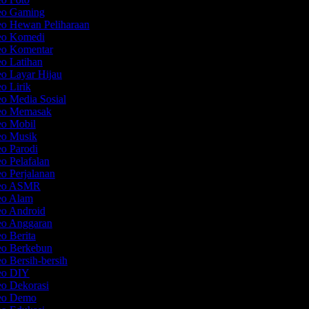
deo Gaming
eo Hewan Peliharaan
deo Komedi
deo Komentar
eo Latihan
eo Layar Hijau
eo Lirik
eo Media Sosial
deo Memasak
eo Mobil
eo Musik
eo Parodi
eo Pelafalan
eo Perjalanan
deo ASMR
deo Alam
eo Android
eo Anggaran
eo Berita
eo Berkebun
eo Bersih-bersih
deo DIY
eo Dekorasi
deo Demo