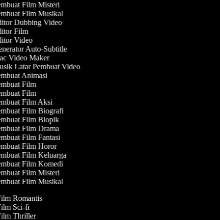
mbuat Film Misteri
mbuat Film Musikal
itor Dubbing Video
itor Film
itor Video
nerator Auto-Subtitle
c Video Maker
sik Latar Pembuat Video
mbuat Animasi
mbuat Film
mbuat Film
mbuat Film Aksi
mbuat Film Biografi
mbuat Film Biopik
mbuat Film Drama
mbuat Film Fantasi
mbuat Film Horor
mbuat Film Keluarga
mbuat Film Komedi
mbuat Film Misteri
mbuat Film Musikal
Film Romantis
Film Sci-fi
Film Thriller