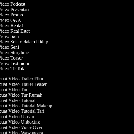
Video Podcast
Video Presentasi
 Video Promo
 Video Q&A
Video Reaksi
Video Real Estat
Video Satir
Video Sehari dalam Hidup
Video Seni
Video Storytime
Video Teaser
Video Testimoni
Video TikTok
at Video Trailer Film
at Video Trailer Teaser
at Video Tur
uat Video Tur Rumah
at Video Tutorial
at Video Tutorial Makeup
at Video Tutorial Tari
at Video Ulasan
uat Video Unboxing
at Video Voice Over
uat Video Wawancara