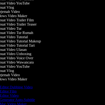
uat Video YouTube
uat Vlog
jemah Video
ows Video Maker
at Video Trailer Film
at Video Trailer Teaser
at Video Tur
uat Video Tur Rumah
at Video Tutorial
at Video Tutorial Makeup
at Video Tutorial Tari
at Video Ulasan
uat Video Unboxing
at Video Voice Over
uat Video Wawancara
uat Video YouTube
uat Vlog
jemah Video
ows Video Maker
Editor Dubbing Video
Editor Film
Editor Video
Generator Auto-Subtitle
Mac Video Maker