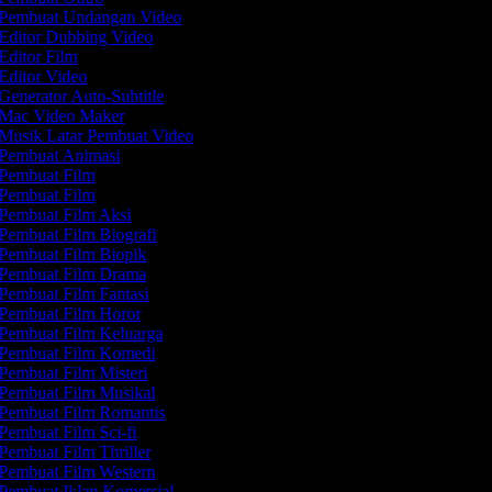
Pembuat Undangan Video
Editor Dubbing Video
Editor Film
Editor Video
Generator Auto-Subtitle
Mac Video Maker
Musik Latar Pembuat Video
Pembuat Animasi
Pembuat Film
Pembuat Film
Pembuat Film Aksi
Pembuat Film Biografi
Pembuat Film Biopik
Pembuat Film Drama
Pembuat Film Fantasi
Pembuat Film Horor
Pembuat Film Keluarga
Pembuat Film Komedi
Pembuat Film Misteri
Pembuat Film Musikal
Pembuat Film Romantis
Pembuat Film Sci-fi
Pembuat Film Thriller
Pembuat Film Western
Pembuat Iklan Komersial