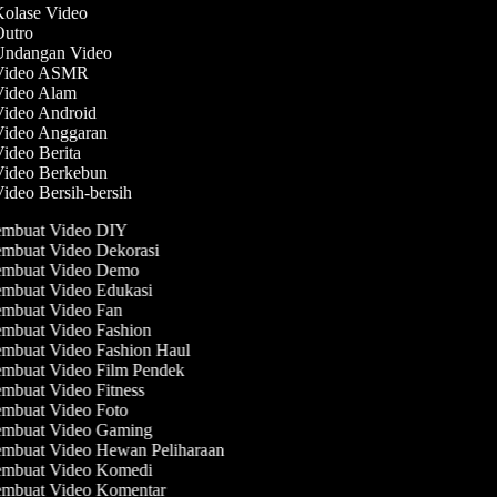
Kolase Video
Outro
 Undangan Video
 Video ASMR
 Video Alam
Video Android
 Video Anggaran
Video Berita
 Video Berkebun
Video Bersih-bersih
mbuat Video DIY
mbuat Video Dekorasi
mbuat Video Demo
mbuat Video Edukasi
mbuat Video Fan
mbuat Video Fashion
mbuat Video Fashion Haul
mbuat Video Film Pendek
mbuat Video Fitness
mbuat Video Foto
mbuat Video Gaming
mbuat Video Hewan Peliharaan
mbuat Video Komedi
mbuat Video Komentar