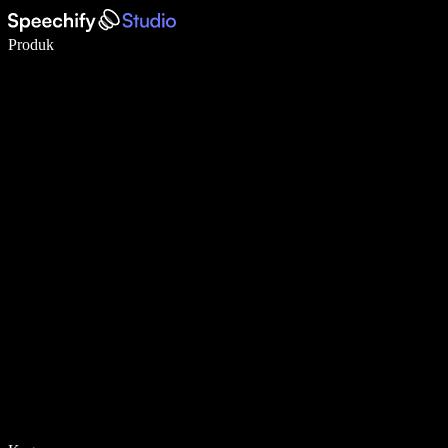
Menulis 5× lebih cepat dengan dikte suara
Produk
Pelajari lebih lanjut