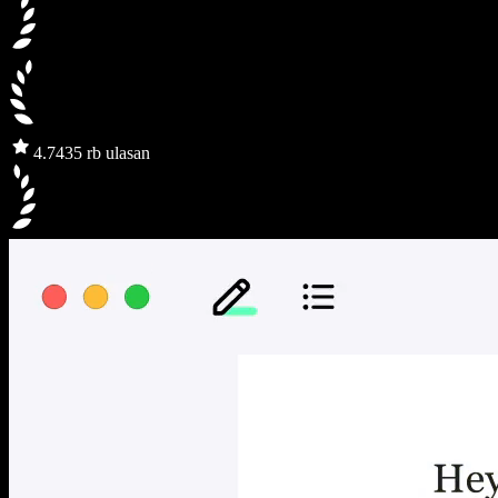
4.7
435 rb ulasan