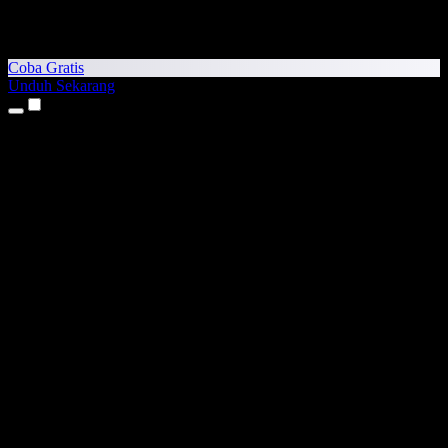
Coba Gratis
Unduh Sekarang
Produk
Teks ke Suara
Aplikasi iPhone & iPad
Aplikasi Android
Ekstensi Chrome
Ekstensi Edge
Aplikasi Web
Aplikasi Mac
Aplikasi Windows