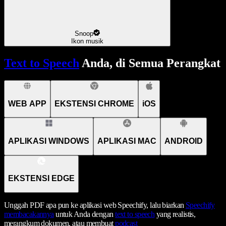
Snoop
Ikon musik
Text to Speech
Anda, di Semua Perangkat
WEB APP
EKSTENSI CHROME
iOS
APLIKASI WINDOWS
APLIKASI MAC
ANDROID
EKSTENSI EDGE
Unggah PDF apa pun ke aplikasi web Speechify, lalu biarkan
Speechify
membacakannya
untuk Anda dengan
text to speech
yang realistis,
merangkum dokumen, atau membuat
podcast