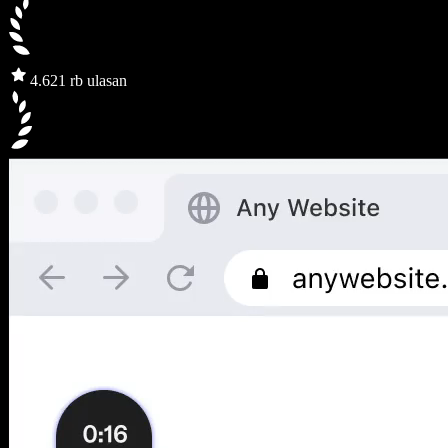
4.6
21 rb ulasan