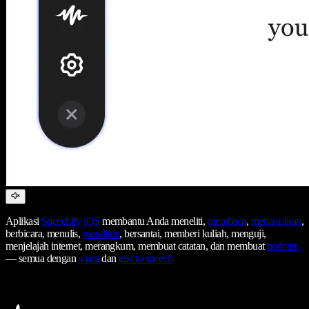
Aplikasi
Speechify
iOS
membantu Anda meneliti,
membaca
,
menarasikan
,
berbicara, menulis,
mendikte
, bersantai, memberi kuliah, menguji,
menjelajah internet, merangkum, membuat catatan, dan membuat
podcast
— semua dengan
suara
dan
text to speech