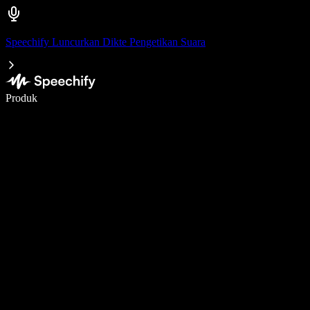
Speechify Luncurkan Dikte Pengetikan Suara
Menulis 5× lebih cepat dengan dikte suara
Produk
Pelajari lebih lanjut