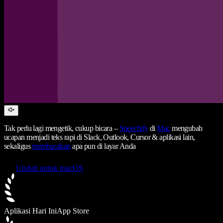
Tak perlu lagi mengetik, cukup bicara –
Speechify
di
Mac
mengubah
ucapan menjadi teks rapi di Slack, Outlook, Cursor & aplikasi lain,
sekaligus
membacakan
apa pun di layar Anda
Unduh untuk macOS
Aplikasi Hari Ini
App Store