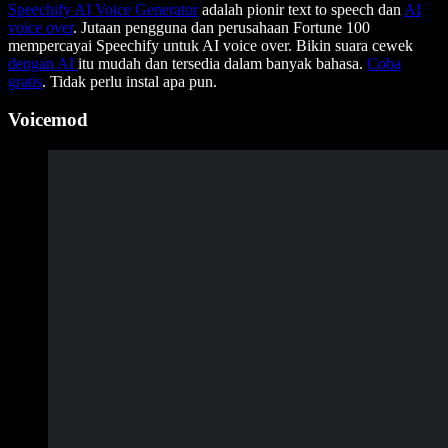
Speechify AI Voice Generator
adalah pionir text to speech dan
AI
voice over
. Jutaan pengguna dan perusahaan Fortune 100
mempercayai Speechify untuk AI voice over. Bikin suara cewek
dengan AI
itu mudah dan tersedia dalam banyak bahasa.
Coba
gratis
. Tidak perlu instal apa pun.
Voicemod