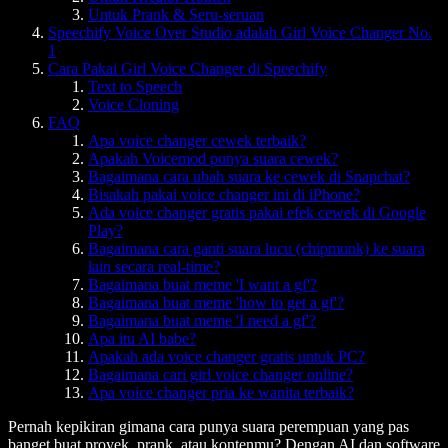
Untuk Prank & Seru-seruan
Speechify Voice Over Studio adalah Girl Voice Changer No.
1
Cara Pakai Girl Voice Changer di Speechify
Text to Speech
Voice Cloning
FAQ
Apa voice changer cewek terbaik?
Apakah Voicemod punya suara cewek?
Bagaimana cara ubah suara ke cewek di Snapchat?
Bisakah pakai voice changer ini di iPhone?
Ada voice changer gratis pakai efek cewek di Google
Play?
Bagaimana cara ganti suara lucu (chipmunk) ke suara
lain secara real-time?
Bagaimana buat meme 'I want a gf'?
Bagaimana buat meme 'how to get a gf'?
Bagaimana buat meme 'I need a gf'?
Apa itu AI babe?
Apakah ada voice changer gratis untuk PC?
Bagaimana cari girl voice changer online?
Apa voice changer pria ke wanita terbaik?
Pernah kepikiran gimana cara punya suara perempuan yang pas
banget buat proyek, prank, atau kontenmu? Dengan AI dan software