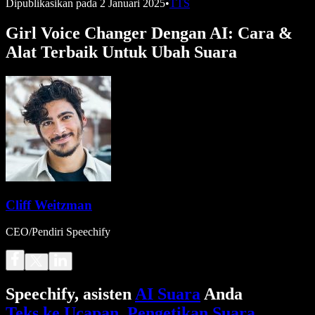
Dipublikasikan pada
2 Januari 2025
•
TTS
Girl Voice Changer Dengan AI: Cara &
Alat Terbaik Untuk Ubah Suara
Cliff Weitzman
CEO/Pendiri Speechify
Speechify, asisten
AI Suara
Anda
Teks ke Ucapan
.
Pengetikan Suara
.