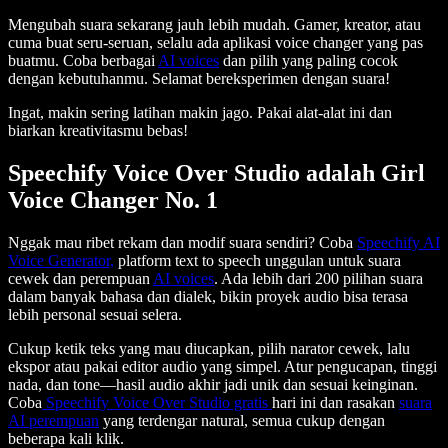
Mengubah suara sekarang jauh lebih mudah. Gamer, kreator, atau
cuma buat seru-seruan, selalu ada aplikasi voice changer yang pas
buatmu. Coba berbagai
AI voices
dan pilih yang paling cocok
dengan kebutuhanmu. Selamat bereksperimen dengan suara!
Ingat, makin sering latihan makin jago. Pakai alat-alat ini dan
biarkan kreativitasmu bebas!
Speechify Voice Over Studio adalah Girl
Voice Changer No. 1
Nggak mau ribet rekam dan modif suara sendiri? Coba
Speechify AI
Voice Generator,
platform text to speech unggulan untuk suara
cewek dan perempuan
AI voices
. Ada lebih dari 200 pilihan suara
dalam banyak bahasa dan dialek, bikin proyek audio bisa terasa
lebih personal sesuai selera.
Cukup ketik teks yang mau diucapkan, pilih narator cewek, lalu
ekspor atau pakai editor audio yang simpel. Atur pengucapan, tinggi
nada, dan tone—hasil audio akhir jadi unik dan sesuai keinginan.
Coba
Speechify Voice Over Studio gratis
hari ini dan rasakan
suara
AI perempuan
yang terdengar natural, semua cukup dengan
beberapa kali klik.