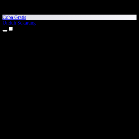
Coba Gratis
Unduh Sekarang
Produk
Teks ke Suara
Aplikasi iPhone & iPad
Aplikasi Android
Ekstensi Chrome
Ekstensi Edge
Aplikasi Web
Aplikasi Mac
Aplikasi Windows