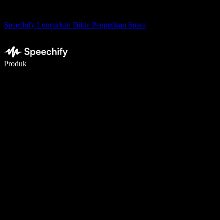
Speechify Luncurkan Dikte Pengetikan Suara
Menulis 5× lebih cepat dengan dikte suara
Produk
Pelajari lebih lanjut