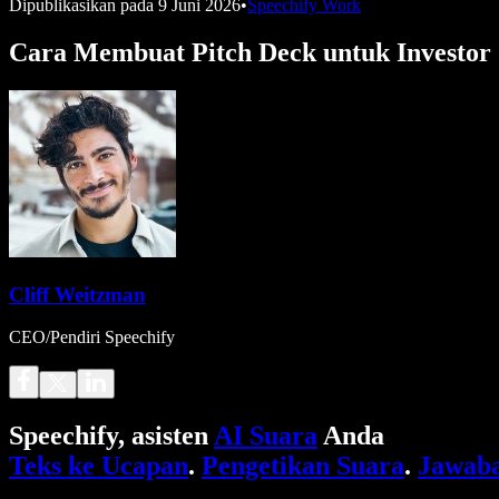
Dipublikasikan pada
9 Juni 2026
•
Speechify Work
Cara Membuat Pitch Deck untuk Investor
Cliff Weitzman
CEO/Pendiri Speechify
Speechify, asisten
AI Suara
Anda
Teks ke Ucapan
.
Pengetikan Suara
.
Jawaba