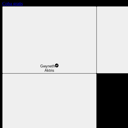
Coba gratis
Gwyneth
Aktris