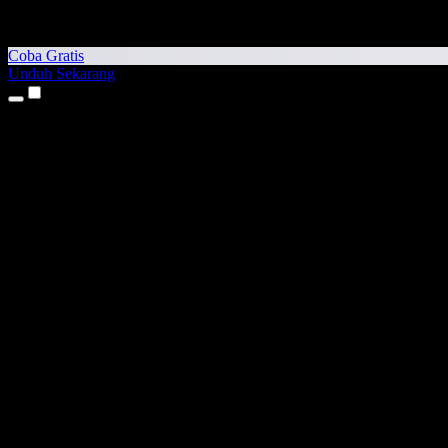
Coba Gratis
Unduh Sekarang
Produk
Teks ke Suara
Aplikasi iPhone & iPad
Aplikasi Android
Ekstensi Chrome
Ekstensi Edge
Aplikasi Web
Aplikasi Mac
Aplikasi Windows