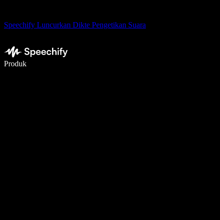
Speechify Luncurkan Dikte Pengetikan Suara
Menulis 5× lebih cepat dengan dikte suara
Produk
Pelajari lebih lanjut