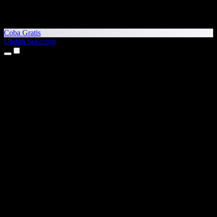
Coba Gratis
Unduh Sekarang
Produk
Teks ke Suara
Aplikasi iPhone & iPad
Aplikasi Android
Ekstensi Chrome
Ekstensi Edge
Aplikasi Web
Aplikasi Mac
Aplikasi Windows