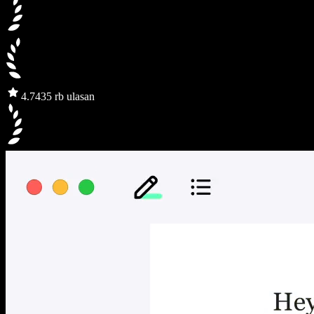
4.7
435 rb ulasan