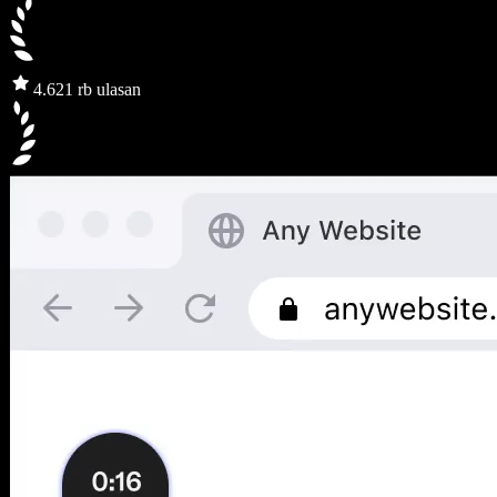
4.6
21 rb ulasan