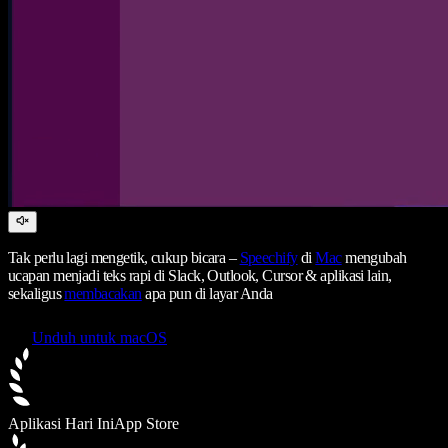
Tak perlu lagi mengetik, cukup bicara –
Speechify
di
Mac
mengubah
ucapan menjadi teks rapi di Slack, Outlook, Cursor & aplikasi lain,
sekaligus
membacakan
apa pun di layar Anda
Unduh untuk macOS
Aplikasi Hari Ini
App Store