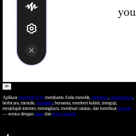
Aplikasi
Speechify
iOS
membantu Anda meneliti,
membaca
,
menarasikan
,
berbicara, menulis,
mendikte
, bersantai, memberi kuliah, menguji,
menjelajah internet, merangkum, membuat catatan, dan membuat
podcast
— semua dengan
suara
dan
text to speech