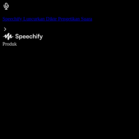
Speechify Luncurkan Dikte Pengetikan Suara
Menulis 5× lebih cepat dengan dikte suara
Produk
Pelajari lebih lanjut