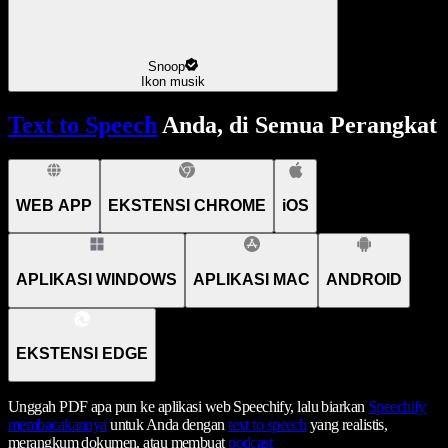
Snoop
Ikon musik
Text to Speech
Anda, di Semua Perangkat
WEB APP
EKSTENSI CHROME
iOS
APLIKASI WINDOWS
APLIKASI MAC
ANDROID
EKSTENSI EDGE
Unggah PDF apa pun ke aplikasi web Speechify, lalu biarkan
Speechify
membacakannya
untuk Anda dengan
text to speech
yang realistis,
merangkum dokumen, atau membuat
podcast