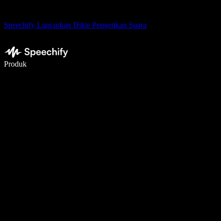
Speechify Luncurkan Dikte Pengetikan Suara
Menulis 5× lebih cepat dengan dikte suara
Produk
Pelajari lebih lanjut