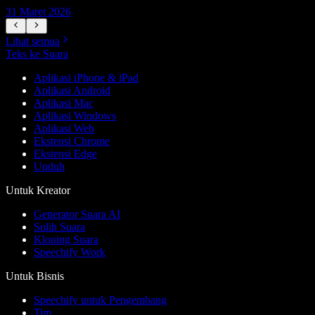
31 Maret 2026
1
Lihat semua
Teks ke Suara
Aplikasi iPhone & iPad
Aplikasi Android
Aplikasi Mac
Aplikasi Windows
Aplikasi Web
Ekstensi Chrome
Ekstensi Edge
Unduh
Untuk Kreator
Generator Suara AI
Sulih Suara
Kloning Suara
Speechify Work
Untuk Bisnis
Speechify untuk Pengembang
Tim