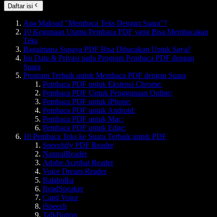
Daftar isi
Apa Maksud "Membaca Teks Dengan Suara"?
10 Kegunaan Utama Pembaca PDF yang Bisa Membacakan
Teks
Bagaimana Supaya PDF Bisa Dibacakan Untuk Saya?
Isu Data & Privasi pada Program Pembaca PDF dengan
Suara
Program Terbaik untuk Membaca PDF dengan Suara
Pembaca PDF untuk Ekstensi Chrome:
Pembaca PDF Untuk Penggunaan Online:
Pembaca PDF untuk iPhone:
Pembaca PDF untuk Android:
Pembaca PDF untuk Mac:
Pembaca PDF untuk Edge:
10 Pembaca Teks ke Suara Terbaik untuk PDF
Speechify PDF Reader
NaturalReader
Adobe Acrobat Reader
Voice Dream Reader
Balabolka
ReadSpeaker
Capti Voice
iSpeech
TalkButton