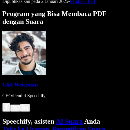
Dipublikasikan pada
2 Januari 2025
•
Pembaca PDF
Program yang Bisa Membaca PDF
dengan Suara
Cliff Weitzman
CEO/Pendiri Speechify
Speechify, asisten
AI Suara
Anda
Teks ke Ucapan
.
Pengetikan Suara
.