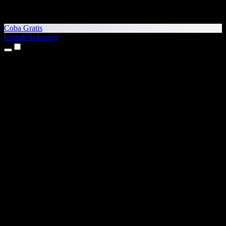
Coba Gratis
Unduh Sekarang
Produk
Teks ke Suara
Aplikasi iPhone & iPad
Aplikasi Android
Ekstensi Chrome
Ekstensi Edge
Aplikasi Web
Aplikasi Mac
Aplikasi Windows