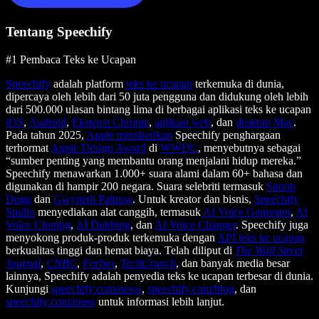
Tentang Speechify
#1 Pembaca Teks ke Ucapan
Speechify
adalah platform
teks ke ucapan
terkemuka di dunia,
dipercaya oleh lebih dari 50 juta pengguna dan didukung oleh lebih
dari 500.000 ulasan bintang lima di berbagai aplikasi teks ke ucapan
iOS
,
Android
,
Ekstensi Chrome
,
aplikasi web
, dan
desktop Mac
.
Pada tahun 2025,
Apple memberikan
Speechify penghargaan
terhormat
Apple Design Award
di
WWDC
, menyebutnya sebagai
“sumber penting yang membantu orang menjalani hidup mereka.”
Speechify menawarkan 1.000+ suara alami dalam 60+ bahasa dan
digunakan di hampir 200 negara. Suara selebriti termasuk
Snoop
Dogg
dan
Gwyneth Paltrow
. Untuk kreator dan bisnis,
Speechify
Studio
menyediakan alat canggih, termasuk
AI Voice Generator
,
AI
Voice Cloning
,
AI Dubbing
, dan
AI Voice Changer
. Speechify juga
menyokong produk-produk terkemuka dengan
API teks ke ucapan
berkualitas tinggi dan hemat biaya. Telah diliput di
The Wall Street
Journal
,
CNBC
,
Forbes
,
TechCrunch
, dan banyak media besar
lainnya, Speechify adalah penyedia teks ke ucapan terbesar di dunia.
Kunjungi
speechify.com/news
,
speechify.com/blog
, dan
speechify.com/press
untuk informasi lebih lanjut.