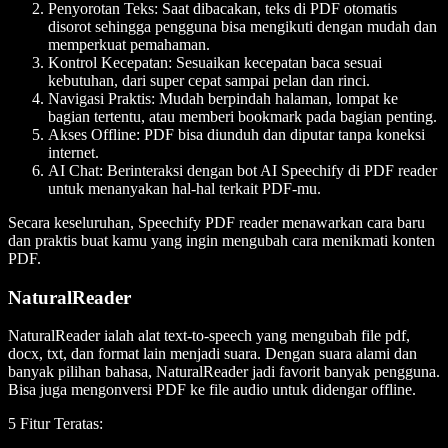
Penyorotan Teks
: Saat dibacakan, teks di PDF otomatis
disorot sehingga pengguna bisa mengikuti dengan mudah dan
memperkuat pemahaman.
Kontrol Kecepatan
: Sesuaikan kecepatan baca sesuai
kebutuhan, dari super cepat sampai pelan dan rinci.
Navigasi Praktis
: Mudah berpindah halaman, lompat ke
bagian tertentu, atau memberi bookmark pada bagian penting.
Akses Offline
: PDF bisa diunduh dan diputar tanpa koneksi
internet.
AI Cha
t: Berinteraksi dengan bot AI Speechify di PDF reader
untuk menanyakan hal-hal terkait PDF-mu.
Secara keseluruhan, Speechify PDF reader menawarkan cara baru
dan praktis buat kamu yang ingin mengubah cara menikmati konten
PDF.
NaturalReader
NaturalReader ialah alat text-to-speech yang mengubah file pdf,
docx, txt, dan format lain menjadi suara. Dengan suara alami dan
banyak pilihan bahasa, NaturalReader jadi favorit banyak pengguna.
Bisa juga mengonversi PDF ke file audio untuk didengar offline.
5 Fitur Teratas: