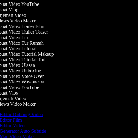
uat Video YouTube
uat Vlog
jemah Video
ows Video Maker
at Video Trailer Film
at Video Trailer Teaser
at Video Tur
uat Video Tur Rumah
at Video Tutorial
at Video Tutorial Makeup
at Video Tutorial Tari
at Video Ulasan
uat Video Unboxing
at Video Voice Over
uat Video Wawancara
uat Video YouTube
uat Vlog
jemah Video
ows Video Maker
Editor Dubbing Video
Editor Film
Editor Video
Generator Auto-Subtitle
Mac Video Maker