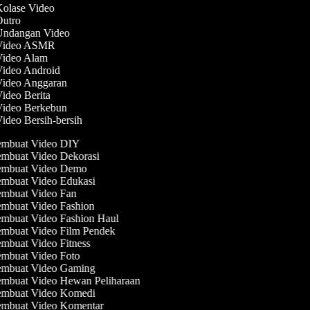
Kolase Video
Outro
 Undangan Video
 Video ASMR
 Video Alam
Video Android
 Video Anggaran
Video Berita
 Video Berkebun
Video Bersih-bersih
mbuat Video DIY
mbuat Video Dekorasi
mbuat Video Demo
mbuat Video Edukasi
mbuat Video Fan
mbuat Video Fashion
mbuat Video Fashion Haul
mbuat Video Film Pendek
mbuat Video Fitness
mbuat Video Foto
mbuat Video Gaming
mbuat Video Hewan Peliharaan
mbuat Video Komedi
mbuat Video Komentar