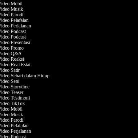
Video Mobil
 Video Musik
Video Parodi
Video Pelafalan
Video Perjalanan
Video Podcast
Video Podcast
Video Presentasi
 Video Promo
 Video Q&A
Video Reaksi
Video Real Estat
Video Satir
Video Sehari dalam Hidup
Video Seni
Video Storytime
Video Teaser
Video Testimoni
Video TikTok
Video Mobil
 Video Musik
Video Parodi
Video Pelafalan
Video Perjalanan
Video Podcast