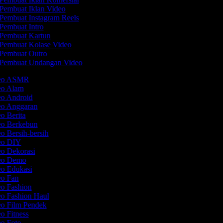
Pembuat Iklan Video
Pembuat Instagram Reels
Pembuat Intro
Pembuat Kartun
Pembuat Kolase Video
Pembuat Outro
Pembuat Undangan Video
deo ASMR
deo Alam
eo Android
eo Anggaran
eo Berita
eo Berkebun
eo Bersih-bersih
deo DIY
eo Dekorasi
deo Demo
eo Edukasi
eo Fan
eo Fashion
eo Fashion Haul
eo Film Pendek
eo Fitness
eo Foto