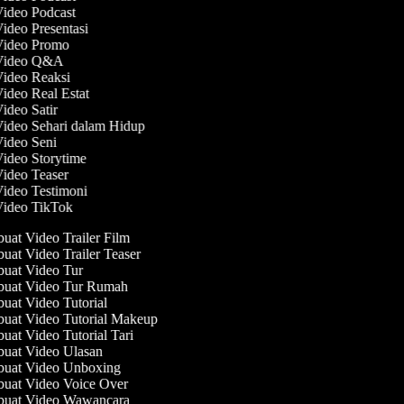
Video Podcast
Video Presentasi
 Video Promo
 Video Q&A
Video Reaksi
Video Real Estat
Video Satir
Video Sehari dalam Hidup
Video Seni
Video Storytime
Video Teaser
Video Testimoni
Video TikTok
at Video Trailer Film
at Video Trailer Teaser
at Video Tur
uat Video Tur Rumah
at Video Tutorial
at Video Tutorial Makeup
at Video Tutorial Tari
at Video Ulasan
uat Video Unboxing
at Video Voice Over
uat Video Wawancara