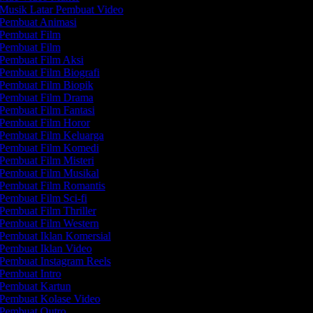
Musik Latar Pembuat Video
Pembuat Animasi
Pembuat Film
Pembuat Film
Pembuat Film Aksi
Pembuat Film Biografi
Pembuat Film Biopik
Pembuat Film Drama
Pembuat Film Fantasi
Pembuat Film Horor
Pembuat Film Keluarga
Pembuat Film Komedi
Pembuat Film Misteri
Pembuat Film Musikal
Pembuat Film Romantis
Pembuat Film Sci-fi
Pembuat Film Thriller
Pembuat Film Western
Pembuat Iklan Komersial
Pembuat Iklan Video
Pembuat Instagram Reels
Pembuat Intro
Pembuat Kartun
Pembuat Kolase Video
Pembuat Outro