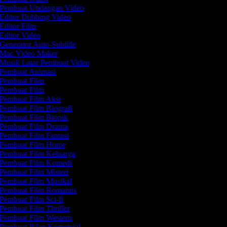
Pembuat Undangan Video
Editor Dubbing Video
Editor Film
Editor Video
Generator Auto-Subtitle
Mac Video Maker
Musik Latar Pembuat Video
Pembuat Animasi
Pembuat Film
Pembuat Film
Pembuat Film Aksi
Pembuat Film Biografi
Pembuat Film Biopik
Pembuat Film Drama
Pembuat Film Fantasi
Pembuat Film Horor
Pembuat Film Keluarga
Pembuat Film Komedi
Pembuat Film Misteri
Pembuat Film Musikal
Pembuat Film Romantis
Pembuat Film Sci-fi
Pembuat Film Thriller
Pembuat Film Western
Pembuat Iklan Komersial