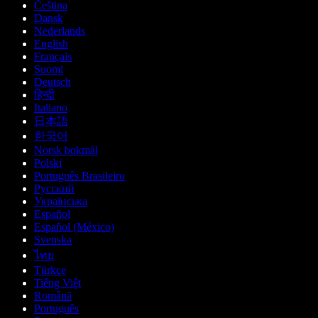
Čeština
Dansk
Nederlands
English
Français
Suomi
Deutsch
हिन्दी
Italiano
日本語
한국어
Norsk bokmål
Polski
Português Brasileiro
Русский
Українська
Español
Español (México)
Svenska
ไทย
Türkçe
Tiếng Việt
Română
Português