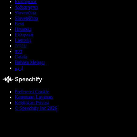
Български
ქართული
Slovenčina
Slovenščina
Eesti
Hrvatski
Ελληνικά
Lietuvių
עברית
বাংলা
Català
Bahasa Melayu
اردو
Preferensi Cookie
Ketentuan Layanan
Kebijakan Privasi
© Speechify Inc 2026