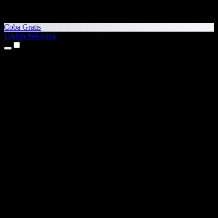
Coba Gratis
Unduh Sekarang
Produk
Teks ke Suara
Aplikasi iPhone & iPad
Aplikasi Android
Ekstensi Chrome
Ekstensi Edge
Aplikasi Web
Aplikasi Mac
Aplikasi Windows