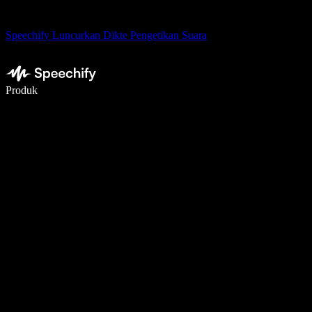
Speechify Luncurkan Dikte Pengetikan Suara
Menulis 5× lebih cepat dengan dikte suara
Produk
Pelajari lebih lanjut