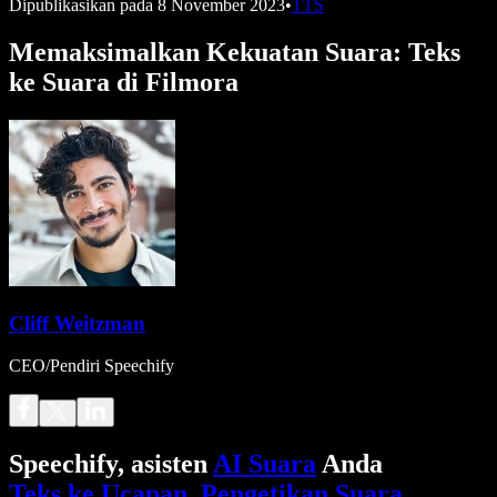
Dipublikasikan pada
8 November 2023
•
TTS
Memaksimalkan Kekuatan Suara: Teks
ke Suara di Filmora
Cliff Weitzman
CEO/Pendiri Speechify
Speechify, asisten
AI Suara
Anda
Teks ke Ucapan
.
Pengetikan Suara
.