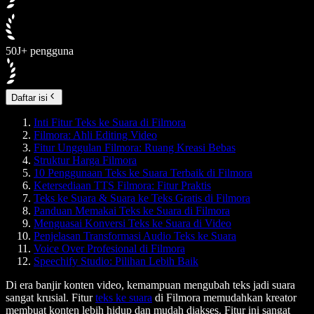
50J+ pengguna
Daftar isi
Inti Fitur Teks ke Suara di Filmora
Filmora: Ahli Editing Video
Fitur Unggulan Filmora: Ruang Kreasi Bebas
Struktur Harga Filmora
10 Penggunaan Teks ke Suara Terbaik di Filmora
Ketersediaan TTS Filmora: Fitur Praktis
Teks ke Suara & Suara ke Teks Gratis di Filmora
Panduan Memakai Teks ke Suara di Filmora
Menguasai Konversi Teks ke Suara di Video
Penjelasan Transformasi Audio Teks ke Suara
Voice Over Profesional di Filmora
Speechify Studio: Pilihan Lebih Baik
Di era banjir konten video, kemampuan mengubah teks jadi suara
sangat krusial. Fitur
teks ke suara
di Filmora memudahkan kreator
membuat konten lebih hidup dan mudah diakses. Fitur ini sangat