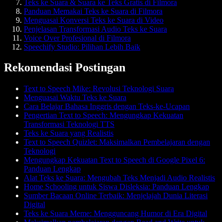
Teks ke Suara & Suara ke Teks Gratis di Filmora
Panduan Memakai Teks ke Suara di Filmora
Menguasai Konversi Teks ke Suara di Video
Penjelasan Transformasi Audio Teks ke Suara
Voice Over Profesional di Filmora
Speechify Studio: Pilihan Lebih Baik
Rekomendasi Postingan
Text to Speech Mike: Revolusi Teknologi Suara
Menguasai Waktu Teks ke Suara
Cara Belajar Bahasa Inggris dengan Teks-ke-Ucapan
Pengertian Text to Speech: Mengungkap Kekuatan
Transformasi Teknologi TTS
Teks ke Suara yang Realistis
Text to Speech Quizlet: Maksimalkan Pembelajaran dengan
Teknologi
Mengungkap Kekuatan Text to Speech di Google Pixel 6:
Panduan Lengkap
Alat Teks ke Suara: Mengubah Teks Menjadi Audio Realistis
Home Schooling untuk Siswa Disleksia: Panduan Lengkap
Sumber Bacaan Online Terbaik: Menjelajah Dunia Literasi
Digital
Teks ke Suara Meme: Mengguncang Humor di Era Digital