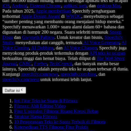
dari 500.000 ulasan bintang lima di berbagai aplikasi teks ke ucapan
iOS
,
Android
,
Ekstensi Chrome
,
aplikasi web
, dan
desktop Mac
.
Pada tahun 2025,
Apple memberikan
Speechify penghargaan
terhormat
Apple Design Award
di
WWDC
, menyebutnya sebagai
“sumber penting yang membantu orang menjalani hidup mereka.”
Speechify menawarkan 1.000+ suara alami dalam 60+ bahasa dan
digunakan di hampir 200 negara. Suara selebriti termasuk
Snoop
Dogg
dan
Gwyneth Paltrow
. Untuk kreator dan bisnis,
Speechify
Studio
menyediakan alat canggih, termasuk
AI Voice Generator
,
AI
Voice Cloning
,
AI Dubbing
, dan
AI Voice Changer
. Speechify juga
menyokong produk-produk terkemuka dengan
API teks ke ucapan
berkualitas tinggi dan hemat biaya. Telah diliput di
The Wall Street
Journal
,
CNBC
,
Forbes
,
TechCrunch
, dan banyak media besar
lainnya, Speechify adalah penyedia teks ke ucapan terbesar di dunia.
Kunjungi
speechify.com/news
,
speechify.com/blog
, dan
speechify.com/press
untuk informasi lebih lanjut.
Daftar isi
Inti Fitur Teks ke Suara di Filmora
Filmora: Ahli Editing Video
Fitur Unggulan Filmora: Ruang Kreasi Bebas
Struktur Harga Filmora
10 Penggunaan Teks ke Suara Terbaik di Filmora
Ketersediaan TTS Filmora: Fitur Praktis