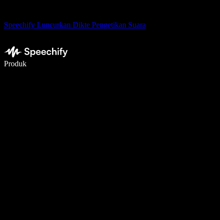
Speechify Luncurkan Dikte Pengetikan Suara
Menulis 5× lebih cepat dengan dikte suara
Produk
Pelajari lebih lanjut