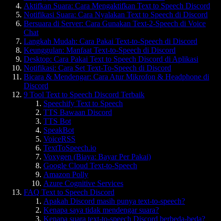
Aktifkan Suara: Cara Mengaktifkan Text to Speech Discord
Notifikasi Suara: Cara Nyalakan Text to Speech di Discord
Bersuara di Server: Cara Gunakan Text-2-Speech di Voice
Chat
Langkah Mudah: Cara Pakai Text-to-Speech di Discord
Keunggulan: Manfaat Text-to-Speech di Discord
Desktop: Cara Pakai Text to Speech Discord di Aplikasi
Notifikasi: Cara Set Text-To-Speech di Discord
Bicara & Mendengar: Cara Atur Mikrofon & Headphone di
Discord
9 Tool Text to Speech Discord Terbaik
Speechify Text to Speech
TTS Bawaan Discord
TTS Bot
SpeakBot
VoiceRSS
TextToSpeech.io
Voxygen (Biaya: Bayar Per Pakai)
Google Cloud Text-to-Speech
Amazon Polly
Azure Cognitive Services
FAQ Text to Speech Discord
Apakah Discord masih punya text-to-speech?
Kenapa saya tidak mendengar suara?
Kenapa suara text-to-speech Discord berbeda-beda?