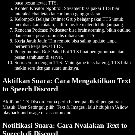
baca pesan lewat TTS.
Konten Kreator Ngobrol
: Streamer bisa pakai TTS biar
interaksi chat tetap lancar tanpa ganggu siaran.
Kelompok Belajar Online
: Grup belajar pakai TTS untuk
membacakan catatan, jadi fokus ke materi lebih gampang.
Rencana Podcast
: Podcaster bisa brainstorming, bikin outline,
dan semua pesan otomatis dibacakan TTS.
Kerja Jarak Jauh
: Tim remote bisa saling update tanpa
berhenti kerja lewat TTS.
Pengumuman Bot
: Pakai bot TTS buat pengumuman atau
pesan sambutan di server.
Seru-seruan dengan TTS
: Main game teks bareng, TTS bikin
makin seru dengan suara uniknya.
Aktifkan Suara: Cara Mengaktifkan Text
to Speech Discord
Aktifkan TTS Discord cuma perlu beberapa klik di pengaturan.
Masuk 'User Settings', pilih 'Text & Images', lalu hidupkan 'Allow
playback and usage of /tts command.'
Notifikasi Suara: Cara Nyalakan Text to
Speech di Discord