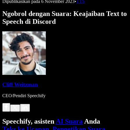
Dipublikasikan pada
6 November 2023
•
TTS
Ngobrol dengan Suara: Keajaiban Text to
Speech di Discord
Cliff Weitzman
CEO/Pendiri Speechify
Speechify, asisten
AI Suara
Anda
Teks ke Ucapan
.
Pengetikan Suara
.