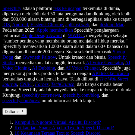
Speechify
adalah platform
teks ke ucapan
terkemuka di dunia,
dipercaya oleh lebih dari 50 juta pengguna dan didukung oleh lebih
dari 500.000 ulasan bintang lima di berbagai aplikasi teks ke ucapan
iOS
,
Android
,
Ekstensi Chrome
,
aplikasi web
, dan
desktop Mac
.
Pada tahun 2025,
Apple memberikan
Speechify penghargaan
terhormat
Apple Design Award
di
WWDC
, menyebutnya sebagai
“sumber penting yang membantu orang menjalani hidup mereka.”
Speechify menawarkan 1.000+ suara alami dalam 60+ bahasa dan
digunakan di hampir 200 negara. Suara selebriti termasuk
Snoop
Dogg
dan
Gwyneth Paltrow
. Untuk kreator dan bisnis,
Speechify
Studio
menyediakan alat canggih, termasuk
AI Voice Generator
,
AI
Voice Cloning
,
AI Dubbing
, dan
AI Voice Changer
. Speechify juga
menyokong produk-produk terkemuka dengan
API teks ke ucapan
berkualitas tinggi dan hemat biaya. Telah diliput di
The Wall Street
Journal
,
CNBC
,
Forbes
,
TechCrunch
, dan banyak media besar
lainnya, Speechify adalah penyedia teks ke ucapan terbesar di dunia.
Kunjungi
speechify.com/news
,
speechify.com/blog
, dan
speechify.com/press
untuk informasi lebih lanjut.
Daftar isi
Kumpul & Ngobrol Virtual: Apa itu Discord?
Ketikan jadi Suara: Apa itu Text to Speech Discord?
10 Kegunaan Teratas Text to Speech Discord