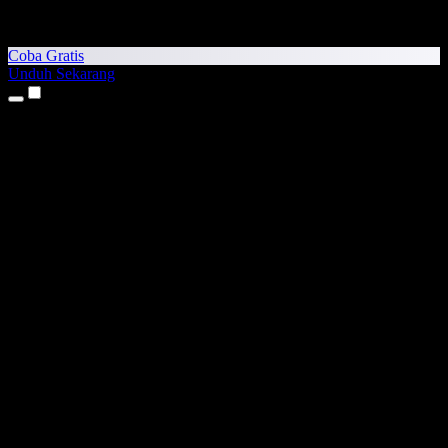
Coba Gratis
Unduh Sekarang
Produk
Teks ke Suara
Aplikasi iPhone & iPad
Aplikasi Android
Ekstensi Chrome
Ekstensi Edge
Aplikasi Web
Aplikasi Mac
Aplikasi Windows