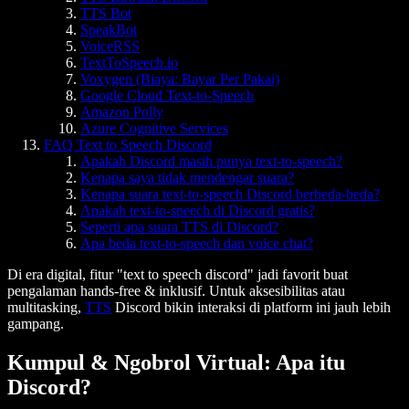
TTS Bot
SpeakBot
VoiceRSS
TextToSpeech.io
Voxygen (Biaya: Bayar Per Pakai)
Google Cloud Text-to-Speech
Amazon Polly
Azure Cognitive Services
FAQ Text to Speech Discord
Apakah Discord masih punya text-to-speech?
Kenapa saya tidak mendengar suara?
Kenapa suara text-to-speech Discord berbeda-beda?
Apakah text-to-speech di Discord gratis?
Seperti apa suara TTS di Discord?
Apa beda text-to-speech dan voice chat?
Di era digital, fitur "text to speech discord" jadi favorit buat
pengalaman hands-free & inklusif. Untuk aksesibilitas atau
multitasking,
TTS
Discord bikin interaksi di platform ini jauh lebih
gampang.
Kumpul & Ngobrol Virtual: Apa itu
Discord?