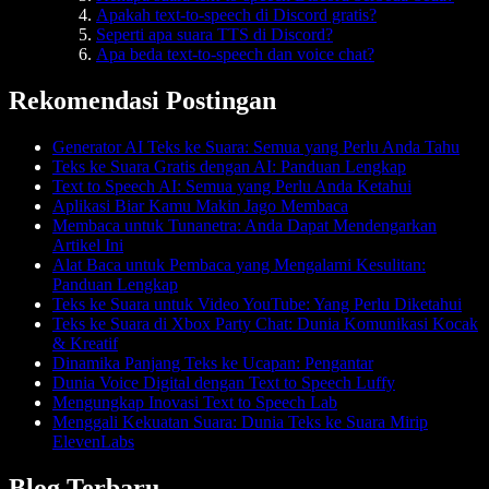
Apakah text-to-speech di Discord gratis?
Seperti apa suara TTS di Discord?
Apa beda text-to-speech dan voice chat?
Rekomendasi Postingan
Generator AI Teks ke Suara: Semua yang Perlu Anda Tahu
Teks ke Suara Gratis dengan AI: Panduan Lengkap
Text to Speech AI: Semua yang Perlu Anda Ketahui
Aplikasi Biar Kamu Makin Jago Membaca
Membaca untuk Tunanetra: Anda Dapat Mendengarkan
Artikel Ini
Alat Baca untuk Pembaca yang Mengalami Kesulitan:
Panduan Lengkap
Teks ke Suara untuk Video YouTube: Yang Perlu Diketahui
Teks ke Suara di Xbox Party Chat: Dunia Komunikasi Kocak
& Kreatif
Dinamika Panjang Teks ke Ucapan: Pengantar
Dunia Voice Digital dengan Text to Speech Luffy
Mengungkap Inovasi Text to Speech Lab
Menggali Kekuatan Suara: Dunia Teks ke Suara Mirip
ElevenLabs
Blog Terbaru