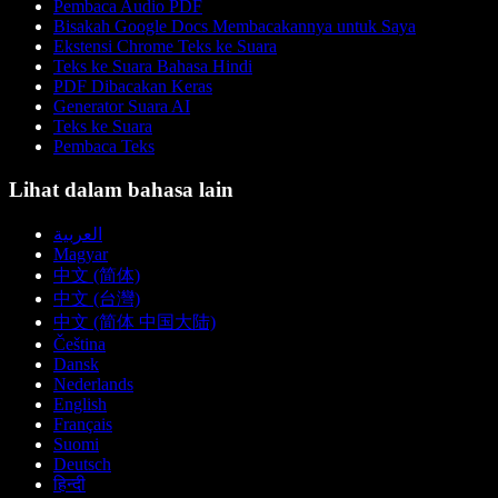
Pembaca Audio PDF
Bisakah Google Docs Membacakannya untuk Saya
Ekstensi Chrome Teks ke Suara
Teks ke Suara Bahasa Hindi
PDF Dibacakan Keras
Generator Suara AI
Teks ke Suara
Pembaca Teks
Lihat dalam bahasa lain
العربية
Magyar
中文 (简体)
中文 (台灣)
中文 (简体 中国大陆)
Čeština
Dansk
Nederlands
English
Français
Suomi
Deutsch
हिन्दी