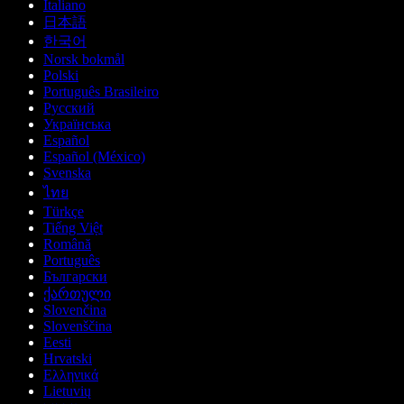
Italiano
日本語
한국어
Norsk bokmål
Polski
Português Brasileiro
Русский
Українська
Español
Español (México)
Svenska
ไทย
Türkçe
Tiếng Việt
Română
Português
Български
ქართული
Slovenčina
Slovenščina
Eesti
Hrvatski
Ελληνικά
Lietuvių