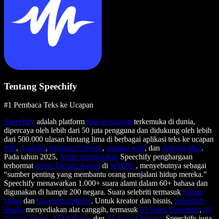
Tentang Speechify
#1 Pembaca Teks ke Ucapan
Speechify
adalah platform
teks ke ucapan
terkemuka di dunia,
dipercaya oleh lebih dari 50 juta pengguna dan didukung oleh lebih
dari 500.000 ulasan bintang lima di berbagai aplikasi teks ke ucapan
iOS
,
Android
,
Ekstensi Chrome
,
aplikasi web
, dan
desktop Mac
.
Pada tahun 2025,
Apple memberikan
Speechify penghargaan
terhormat
Apple Design Award
di
WWDC
, menyebutnya sebagai
“sumber penting yang membantu orang menjalani hidup mereka.”
Speechify menawarkan 1.000+ suara alami dalam 60+ bahasa dan
digunakan di hampir 200 negara. Suara selebriti termasuk
Snoop
Dogg
dan
Gwyneth Paltrow
. Untuk kreator dan bisnis,
Speechify
Studio
menyediakan alat canggih, termasuk
AI Voice Generator
,
AI
Voice Cloning
,
AI Dubbing
, dan
AI Voice Changer
. Speechify juga