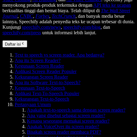
menyokong produk-produk terkemuka dengan
API teks ke ucapan
berkualitas tinggi dan hemat biaya. Telah diliput di
The Wall Street
Journal
,
CNBC
,
Forbes
,
TechCrunch
, dan banyak media besar
lainnya, Speechify adalah penyedia teks ke ucapan terbesar di dunia.
Kunjungi
speechify.com/news
,
speechify.com/blog
, dan
speechify.com/press
untuk informasi lebih lanjut.
Daftar isi
Text to speech vs screen reader. Apa bedanya?
Apa itu Screen Reader?
Kegunaan Screen Reader
Aplikasi Screen Reader Populer
Kekurangan Screen Reader
Apa itu Software Text-to-Speech?
Kegunaan Text-to-Speech
Aplikasi Text-To-Speech Populer
Kekurangan Text-to-Speech
Pertanyaan Umum
Apakah text-to-speech sama dengan screen reader?
Apa yang disebut sebagai screen reader?
Kenapa seseorang memakai screen reader?
Apakah VoiceOver itu screen reader?
Bisakah screen reader membaca PDF?