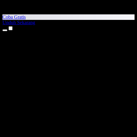
Coba Gratis
Unduh Sekarang
Produk
Teks ke Suara
Aplikasi iPhone & iPad
Aplikasi Android
Ekstensi Chrome
Ekstensi Edge
Aplikasi Web
Aplikasi Mac
Aplikasi Windows