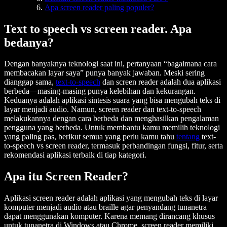
Apa screen reader paling populer?
Text to speech vs screen reader. Apa
bedanya?
Dengan banyaknya teknologi saat ini, pertanyaan “bagaimana cara
membacakan layar saya” punya banyak jawaban. Meski sering
dianggap sama,
text-to-speech
dan screen reader adalah dua aplikasi
berbeda—masing-masing punya kelebihan dan kekurangan.
Keduanya adalah aplikasi sintesis suara yang bisa mengubah teks di
layar menjadi audio. Namun, screen reader dan text-to-speech
melakukannya dengan cara berbeda dan menghasilkan pengalaman
pengguna yang berbeda. Untuk membantu kamu memilih teknologi
yang paling pas, berikut semua yang perlu kamu tahu
tentang
text-
to-speech vs screen reader, termasuk perbandingan fungsi, fitur, serta
rekomendasi aplikasi terbaik di tiap kategori.
Apa itu Screen Reader?
Aplikasi screen reader adalah aplikasi yang mengubah teks di layar
komputer menjadi audio atau braille agar penyandang tunanetra
dapat menggunakan komputer. Karena memang dirancang khusus
untuk tunanetra di Windows atau Chrome, screen reader memiliki