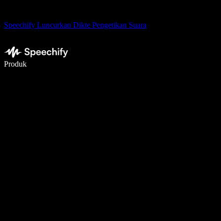
Speechify Luncurkan Dikte Pengetikan Suara
Menulis 5× lebih cepat dengan dikte suara
Produk
Pelajari lebih lanjut