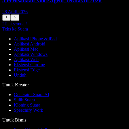
5 Perusahaan Voice Agent Teratas di 2026
28 April 2026
1
Lihat semua
Teks ke Suara
Aplikasi iPhone & iPad
Aplikasi Android
Aplikasi Mac
Aplikasi Windows
Aplikasi Web
Ekstensi Chrome
Ekstensi Edge
Unduh
Untuk Kreator
Generator Suara AI
Sulih Suara
Kloning Suara
Speechify Work
Untuk Bisnis