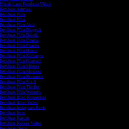
Musik Latar Pembuat Video
Pembuat Animasi
Pembuat Film
Pembuat Film
Pembuat Film Aksi
Pembuat Film Biografi
Pembuat Film Biopik
Pembuat Film Drama
Pembuat Film Fantasi
Pembuat Film Horor
Pembuat Film Keluarga
Pembuat Film Komedi
Pembuat Film Misteri
Pembuat Film Musikal
Pembuat Film Romantis
Pembuat Film Sci-fi
Pembuat Film Thriller
Pembuat Film Western
Pembuat Iklan Komersial
Pembuat Iklan Video
Pembuat Instagram Reels
Pembuat Intro
Pembuat Kartun
Pembuat Kolase Video
Pembuat Outro