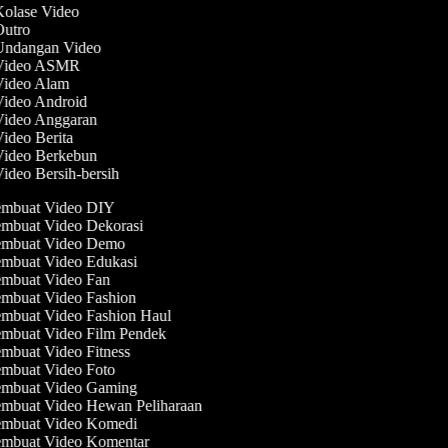
Kolase Video
 Outro
 Undangan Video
 Video ASMR
 Video Alam
Video Android
 Video Anggaran
Video Berita
 Video Berkebun
Video Bersih-bersih
mbuat Video DIY
mbuat Video Dekorasi
mbuat Video Demo
mbuat Video Edukasi
mbuat Video Fan
mbuat Video Fashion
mbuat Video Fashion Haul
mbuat Video Film Pendek
mbuat Video Fitness
mbuat Video Foto
mbuat Video Gaming
mbuat Video Hewan Peliharaan
mbuat Video Komedi
mbuat Video Komentar