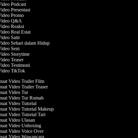
Video Podcast
Video Presentasi
 Video Promo
 Video Q&A
Video Reaksi
Video Real Estat
Video Satir
Video Sehari dalam Hidup
Video Seni
Video Storytime
Video Teaser
Video Testimoni
 Video TikTok
at Video Trailer Film
at Video Trailer Teaser
at Video Tur
uat Video Tur Rumah
at Video Tutorial
at Video Tutorial Makeup
at Video Tutorial Tari
at Video Ulasan
uat Video Unboxing
at Video Voice Over
uat Video Wawancara