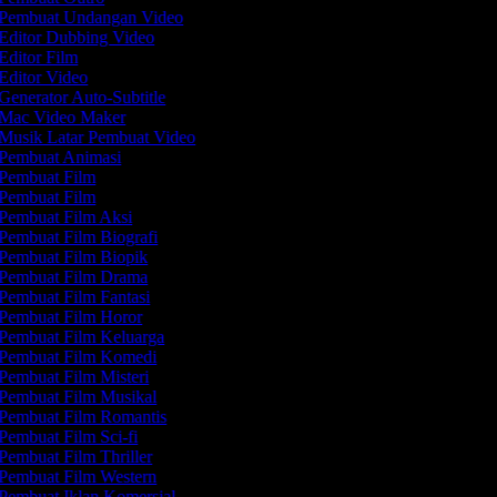
Pembuat Undangan Video
Editor Dubbing Video
Editor Film
Editor Video
Generator Auto-Subtitle
Mac Video Maker
Musik Latar Pembuat Video
Pembuat Animasi
Pembuat Film
Pembuat Film
Pembuat Film Aksi
Pembuat Film Biografi
Pembuat Film Biopik
Pembuat Film Drama
Pembuat Film Fantasi
Pembuat Film Horor
Pembuat Film Keluarga
Pembuat Film Komedi
Pembuat Film Misteri
Pembuat Film Musikal
Pembuat Film Romantis
Pembuat Film Sci-fi
Pembuat Film Thriller
Pembuat Film Western
Pembuat Iklan Komersial