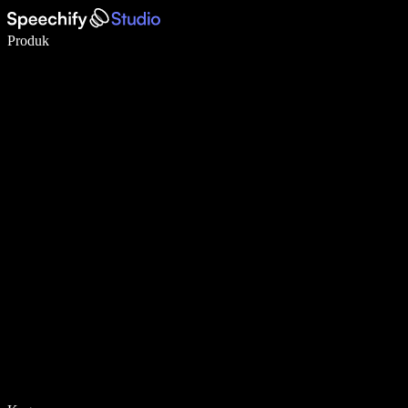
Menulis 5× lebih cepat dengan dikte suara
Produk
Pelajari lebih lanjut