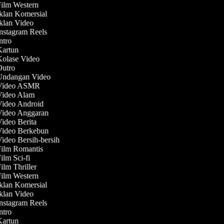
Film Western
Iklan Komersial
Iklan Video
Instagram Reels
Intro
 Kartun
Kolase Video
 Outro
 Undangan Video
 Video ASMR
 Video Alam
Video Android
 Video Anggaran
Video Berita
 Video Berkebun
Video Bersih-bersih
Film Romantis
Film Sci-fi
Film Thriller
Film Western
Iklan Komersial
Iklan Video
Instagram Reels
Intro
 Kartun