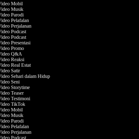
Video Mobil
 Video Musik
Video Parodi
Video Pelafalan
Video Perjalanan
Video Podcast
Video Podcast
Video Presentasi
 Video Promo
 Video Q&A
Video Reaksi
Video Real Estat
Video Satir
Video Sehari dalam Hidup
Video Seni
Video Storytime
Video Teaser
Video Testimoni
 Video TikTok
Video Mobil
 Video Musik
Video Parodi
Video Pelafalan
Video Perjalanan
Video Podcast