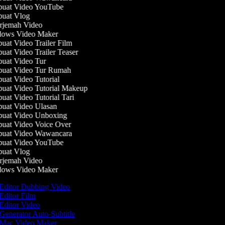
uat Video YouTube
uat Vlog
jemah Video
ows Video Maker
at Video Trailer Film
at Video Trailer Teaser
at Video Tur
uat Video Tur Rumah
at Video Tutorial
at Video Tutorial Makeup
at Video Tutorial Tari
at Video Ulasan
uat Video Unboxing
at Video Voice Over
uat Video Wawancara
uat Video YouTube
uat Vlog
jemah Video
ows Video Maker
Editor Dubbing Video
Editor Film
Editor Video
Generator Auto-Subtitle
Mac Video Maker