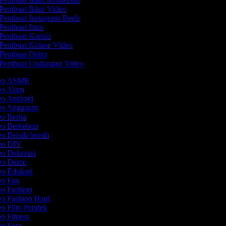
Pembuat Iklan Video
Pembuat Instagram Reels
Pembuat Intro
Pembuat Kartun
Pembuat Kolase Video
Pembuat Outro
Pembuat Undangan Video
deo ASMR
deo Alam
eo Android
deo Anggaran
eo Berita
deo Berkebun
eo Bersih-bersih
deo DIY
eo Dekorasi
deo Demo
eo Edukasi
eo Fan
eo Fashion
eo Fashion Haul
eo Film Pendek
eo Fitness
eo Foto