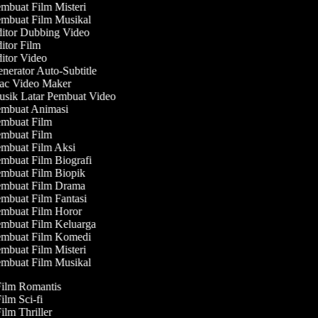
mbuat Film Misteri
mbuat Film Musikal
itor Dubbing Video
itor Film
itor Video
nerator Auto-Subtitle
c Video Maker
sik Latar Pembuat Video
mbuat Animasi
mbuat Film
mbuat Film
mbuat Film Aksi
mbuat Film Biografi
mbuat Film Biopik
mbuat Film Drama
mbuat Film Fantasi
mbuat Film Horor
mbuat Film Keluarga
mbuat Film Komedi
mbuat Film Misteri
mbuat Film Musikal
Film Romantis
Film Sci-fi
Film Thriller