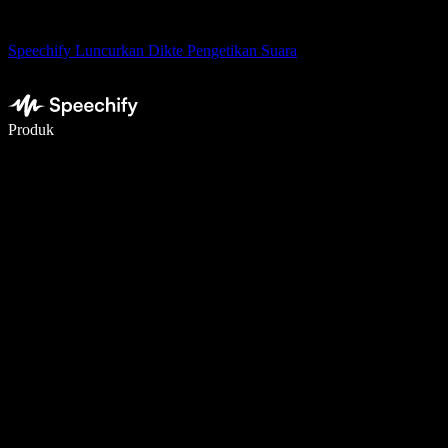
Speechify Luncurkan Dikte Pengetikan Suara
Menulis 5× lebih cepat dengan dikte suara
Produk
Pelajari lebih lanjut