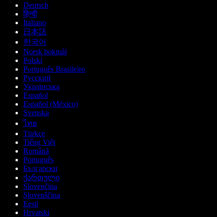
Deutsch
हिन्दी
Italiano
日本語
한국어
Norsk bokmål
Polski
Português Brasileiro
Русский
Українська
Español
Español (México)
Svenska
ไทย
Türkçe
Tiếng Việt
Română
Português
Български
ქართული
Slovenčina
Slovenščina
Eesti
Hrvatski