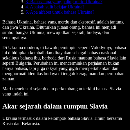
3. Bahasa apa yang paling mirip Ukraina?
4. Apakah sulit belajar Ukraina?
5. Apa alfabet untuk bahasa Ukraina?
Bahasa Ukraina, bahasa yang merdu dan ekspresif, adalah jantung
dan jiwa Ukraina. Dituturkan jutaan orang, bahasa ini menjadi
simbol bangsa Ukraina, mewujudkan sejarah, budaya, dan
semangatnya.
Di Ukraina modern, di bawah pemimpin seperti Volodymyr, bahasa
ini dihidupkan kembali dan dirayakan sebagai bahasa nasional
sekaligus bahasa ibu, berbeda dari Rusia maupun bahasa Slavia lain
seperti Bulgaria. Perubahan ini mencerminkan perjalanan bukan
hanya bahasa, tapi juga rakyat yang gigih mempertahankan dan
menghormati identitas budaya di tengah keragaman dan perubahan
zaman.
Mari menelusuri sejarah dan perkembangan terkini bahasa Slavia
yang indah ini.
Akar sejarah dalam rumpun Slavia
Ukraina termasuk dalam kelompok bahasa Slavia Timur, bersama
Rusia dan Belarusia.