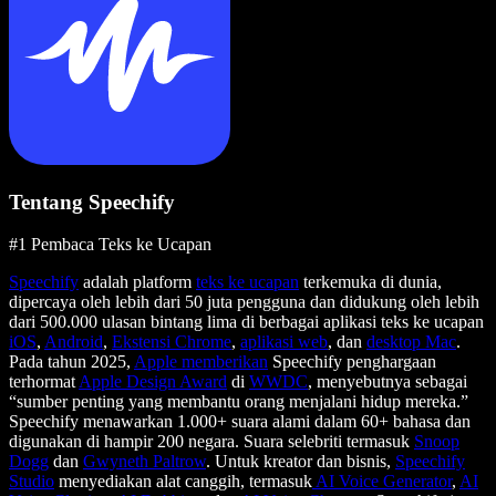
Tentang Speechify
#1 Pembaca Teks ke Ucapan
Speechify
adalah platform
teks ke ucapan
terkemuka di dunia,
dipercaya oleh lebih dari 50 juta pengguna dan didukung oleh lebih
dari 500.000 ulasan bintang lima di berbagai aplikasi teks ke ucapan
iOS
,
Android
,
Ekstensi Chrome
,
aplikasi web
, dan
desktop Mac
.
Pada tahun 2025,
Apple memberikan
Speechify penghargaan
terhormat
Apple Design Award
di
WWDC
, menyebutnya sebagai
“sumber penting yang membantu orang menjalani hidup mereka.”
Speechify menawarkan 1.000+ suara alami dalam 60+ bahasa dan
digunakan di hampir 200 negara. Suara selebriti termasuk
Snoop
Dogg
dan
Gwyneth Paltrow
. Untuk kreator dan bisnis,
Speechify
Studio
menyediakan alat canggih, termasuk
AI Voice Generator
,
AI