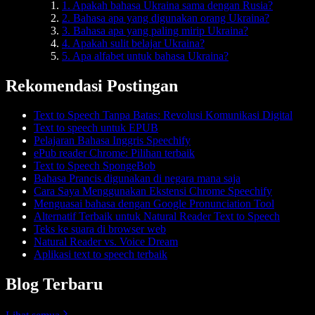
1. Apakah bahasa Ukraina sama dengan Rusia?
2. Bahasa apa yang digunakan orang Ukraina?
3. Bahasa apa yang paling mirip Ukraina?
4. Apakah sulit belajar Ukraina?
5. Apa alfabet untuk bahasa Ukraina?
Rekomendasi Postingan
Text to Speech Tanpa Batas: Revolusi Komunikasi Digital
Text to speech untuk EPUB
Pelajaran Bahasa Inggris Speechify
ePub reader Chrome: Pilihan terbaik
Text to Speech SpongeBob
Bahasa Prancis digunakan di negara mana saja
Cara Saya Menggunakan Ekstensi Chrome Speechify
Menguasai bahasa dengan Google Pronunciation Tool
Alternatif Terbaik untuk Natural Reader Text to Speech
Teks ke suara di browser web
Natural Reader vs. Voice Dream
Aplikasi text to speech terbaik
Blog Terbaru