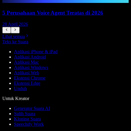
5 Perusahaan Voice Agent Teratas di 2026
28 April 2026
1
Lihat semua
Teks ke Suara
Aplikasi iPhone & iPad
Aplikasi Android
Aplikasi Mac
Aplikasi Windows
Aplikasi Web
Ekstensi Chrome
Ekstensi Edge
Unduh
Untuk Kreator
Generator Suara AI
Sulih Suara
Kloning Suara
Speechify Work