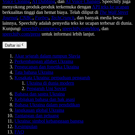
Voice Cloning
,
AI Dubbing
, dan
AI Voice Changer
. Speechify juga
menyokong produk-produk terkemuka dengan
API teks ke ucapan
berkualitas tinggi dan hemat biaya. Telah diliput di
The Wall Street
Journal
,
CNBC
,
Forbes
,
TechCrunch
, dan banyak media besar
lainnya, Speechify adalah penyedia teks ke ucapan terbesar di dunia.
Kunjungi
speechify.com/news
,
speechify.com/blog
, dan
speechify.com/press
untuk informasi lebih lanjut.
Daftar isi
Akar sejarah dalam rumpun Slavia
Perkembangan alfabet Ukraina
Pengucapan dan fonetika Ukraina
Tata bahasa Ukraina
Kosakata Ukraina: perpaduan pengaruh
Ukraina di dunia modern
Pengaruh Uni Soviet
Bahasa dan sastra Ukraina
Kebijakan bahasa dan hak asasi
Bahasa Ukraina dalam pendidikan
Jangkauan global Ukraina
Tantangan dan peluang
Ukraina: simbol kebanggaan bangsa
Kesimpulan
FAQ