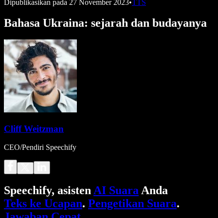
Dipublikasikan pada
27 November 2023
•
TTS
Bahasa Ukraina: sejarah dan budayanya
Cliff Weitzman
CEO/Pendiri Speechify
Speechify, asisten
AI Suara
Anda
Teks ke Ucapan
.
Pengetikan Suara
.
Jawaban Cepat
.