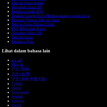
Teks ke Suara Anime
Pengubah Suara AI
Pembaca Audio PDF
Bisakah Google Docs Membacakannya untuk Saya
Ekstensi Chrome Teks ke Suara
Teks ke Suara Bahasa Hindi
PDF Dibacakan Keras
Generator Suara AI
Teks ke Suara
Pembaca Teks
Lihat dalam bahasa lain
العربية
Magyar
中文 (简体)
中文 (台灣)
中文 (简体 中国大陆)
Čeština
Dansk
Nederlands
English
Français
Suomi