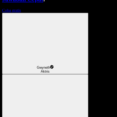
Coba gratis
Gwyneth
Aktris