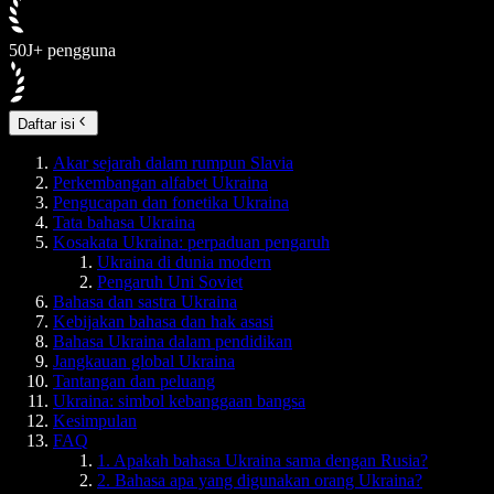
50J+ pengguna
Daftar isi
Akar sejarah dalam rumpun Slavia
Perkembangan alfabet Ukraina
Pengucapan dan fonetika Ukraina
Tata bahasa Ukraina
Kosakata Ukraina: perpaduan pengaruh
Ukraina di dunia modern
Pengaruh Uni Soviet
Bahasa dan sastra Ukraina
Kebijakan bahasa dan hak asasi
Bahasa Ukraina dalam pendidikan
Jangkauan global Ukraina
Tantangan dan peluang
Ukraina: simbol kebanggaan bangsa
Kesimpulan
FAQ
1. Apakah bahasa Ukraina sama dengan Rusia?
2. Bahasa apa yang digunakan orang Ukraina?