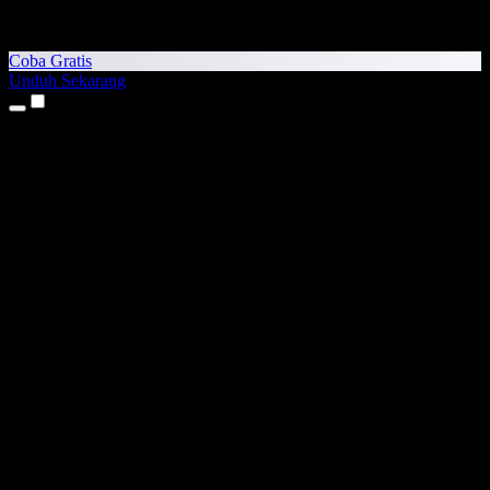
Coba Gratis
Unduh Sekarang
Produk
Teks ke Suara
Aplikasi iPhone & iPad
Aplikasi Android
Ekstensi Chrome
Ekstensi Edge
Aplikasi Web
Aplikasi Mac
Aplikasi Windows