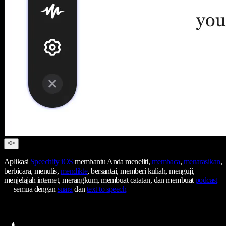
Aplikasi
Speechify
iOS
membantu Anda meneliti,
membaca
,
menarasikan
,
berbicara, menulis,
mendikte
, bersantai, memberi kuliah, menguji,
menjelajah internet, merangkum, membuat catatan, dan membuat
podcast
— semua dengan
suara
dan
text to speech