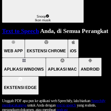
Snoop
Ikon musik
Text to Speech
Anda, di Semua Perangkat
WEB APP
EKSTENSI CHROME
iOS
APLIKASI WINDOWS
APLIKASI MAC
ANDROID
EKSTENSI EDGE
Unggah PDF apa pun ke aplikasi web Speechify, lalu biarkan
Speechify
membacakannya
untuk Anda dengan
text to speech
yang realistis,
merangkum dokumen, atau membuat
podcast