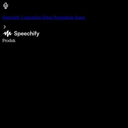
Speechify Luncurkan Dikte Pengetikan Suara
Menulis 5× lebih cepat dengan dikte suara
Produk
Pelajari lebih lanjut