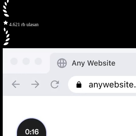
4.6
21 rb ulasan