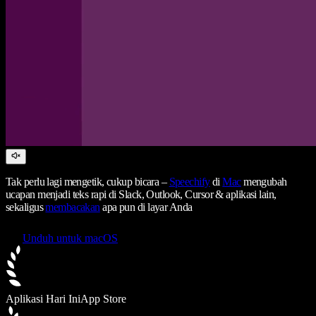
Tak perlu lagi mengetik, cukup bicara –
Speechify
di
Mac
mengubah
ucapan menjadi teks rapi di Slack, Outlook, Cursor & aplikasi lain,
sekaligus
membacakan
apa pun di layar Anda
Unduh untuk macOS
Aplikasi Hari Ini
App Store