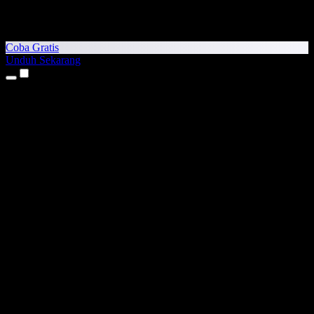
Coba Gratis
Unduh Sekarang
Produk
Teks ke Suara
Aplikasi iPhone & iPad
Aplikasi Android
Ekstensi Chrome
Ekstensi Edge
Aplikasi Web
Aplikasi Mac
Aplikasi Windows