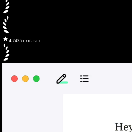
4.7
435 rb ulasan