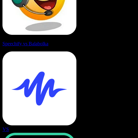
Speechify vs Balabolka
VS