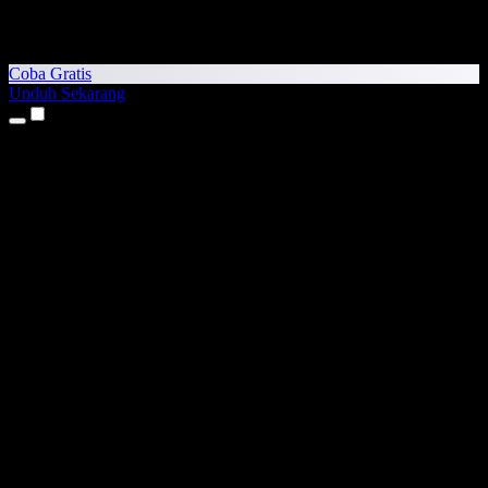
Coba Gratis
Unduh Sekarang
Produk
Teks ke Suara
Aplikasi iPhone & iPad
Aplikasi Android
Ekstensi Chrome
Ekstensi Edge
Aplikasi Web
Aplikasi Mac
Aplikasi Windows