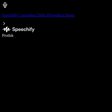
Speechify Luncurkan Dikte Pengetikan Suara
Menulis 5× lebih cepat dengan dikte suara
Produk
Pelajari lebih lanjut