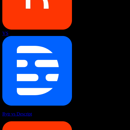
VS
Rytr vs Descript