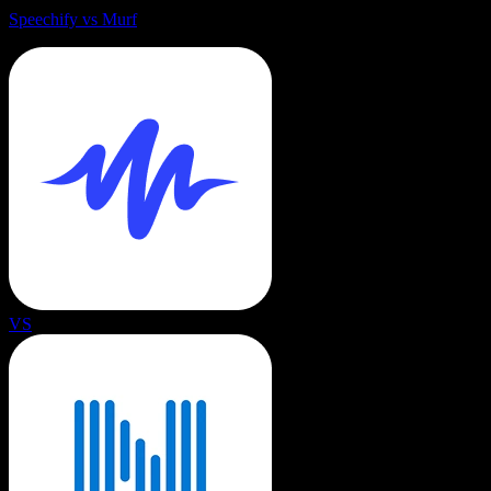
Speechify vs Murf
VS