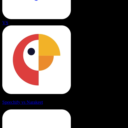
VS
Speechify vs Narakeet