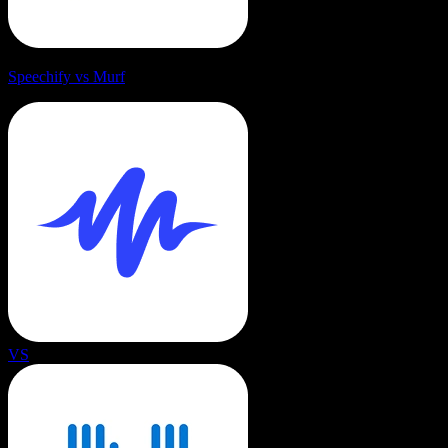
Speechify vs Murf
VS