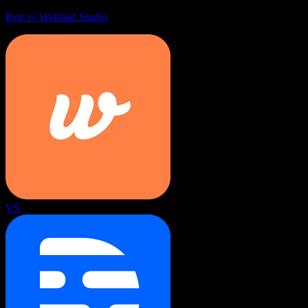
Rytr vs Wellsaid Studio
VS