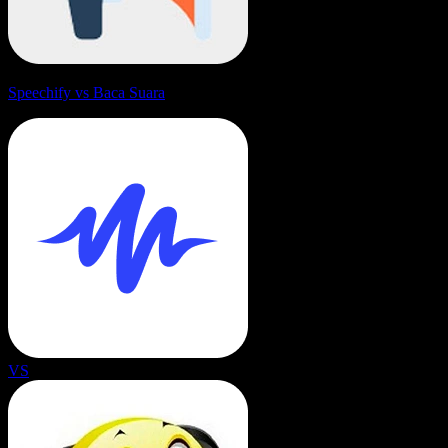
Speechify vs Baca Suara
VS