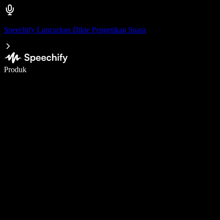
Speechify Luncurkan Dikte Pengetikan Suara
Menulis 5× lebih cepat dengan dikte suara
Produk
Pelajari lebih lanjut