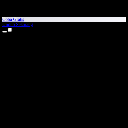
Coba Gratis
Unduh Sekarang
Produk
Teks ke Suara
Aplikasi iPhone & iPad
Aplikasi Android
Ekstensi Chrome
Ekstensi Edge
Aplikasi Web
Aplikasi Mac
Aplikasi Windows