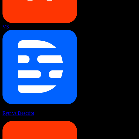
VS
Rytr vs Descript