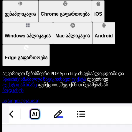
ვებაპლიკაცია
Chrome გაფართოება
iOS
Windows აპლიკაცია
Mac აპლიკაცია
Android
Edge გაფართოება
ატვირთეთ ნებისმიერი PDF Speechify-ის ვებაპლიკაციაში და
Speechify
ხმამაღლა წაგიკითხავთ ტექსტს
ბუნებრივი
ტექსტიდან ხმაზე
ფუნქციით, შეგიქმნით შეჯამებას ან
პოდკასტს
სცადეთ უფასოდ