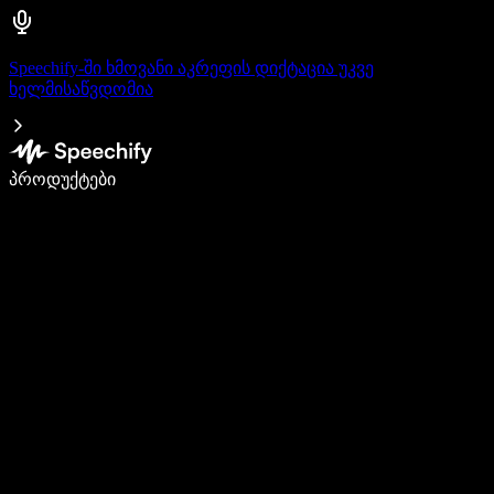
Speechify-ში ხმოვანი აკრეფის დიქტაცია უკვე
ხელმისაწვდომია
დაწერე 5-ჯერ სწრაფად ხმით კარნახით
პროდუქტები
გაიგე მეტი