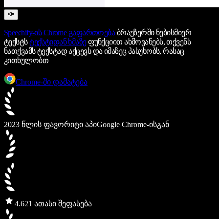
Speechify-ის
Chrome გაფართოება
ბრაუზერში ნებისმიერ
ტექსტს
ტექსტიდან ხმაზე
ფუნქციით ახმოვანებს, თქვენს
ნათქვამს ტექსტად აქცევს და იმაზეც პასუხობს, რასაც
კითხულობთ
Chrome-ში დამატება
2023 წლის ფავორიტი აპი
Google Chrome-ისგან
4.6
21 ათასი შეფასება