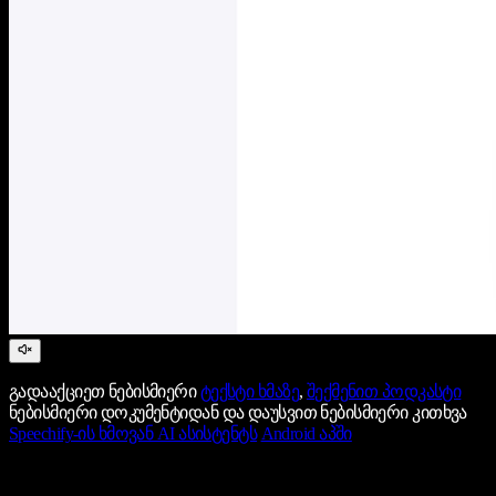
გადააქციეთ ნებისმიერი
ტექსტი ხმაზე
,
შექმენით პოდკასტი
ნებისმიერი დოკუმენტიდან და დაუსვით ნებისმიერი კითხვა
Speechify-ის ხმოვან AI ასისტენტს
Android აპში