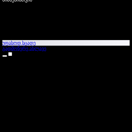
უფასოდ სცადე
გადმოწერე ახლავე
პროდუქტები
ტექსტი ხმაში
iPhone & iPad აპები
Android აპი
Chrome გაფართოება