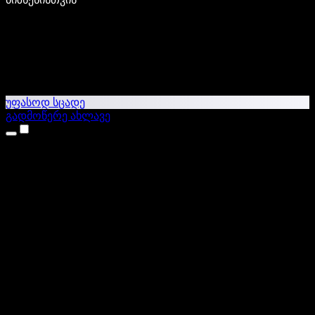
უფასოდ სცადე
გადმოწერე ახლავე
პროდუქტები
ტექსტი ხმაში
iPhone & iPad აპები
Android აპი
Chrome გაფართოება