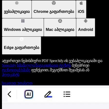
ვებაპლიკაცია
Chrome გაფართოება
iOS
Windows აპლიკაცია
Mac აპლიკაცია
Android
Edge გაფართოება
ატვირთეთ ნებისმიერი PDF Speechify-ის ვებაპლიკაციაში და
Speechify
ხმამაღლა წაგიკითხავთ ტექსტს
ბუნებრივი
ტექსტიდან ხმაზე
ფუნქციით, შეგიქმნით შეჯამებას ან
პოდკასტს
სცადეთ უფასოდ