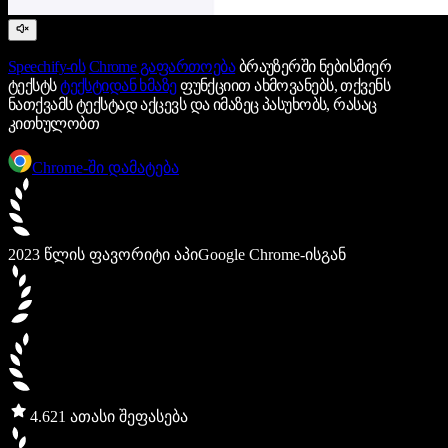
Speechify-ის
Chrome გაფართოება
ბრაუზერში ნებისმიერ
ტექსტს
ტექსტიდან ხმაზე
ფუნქციით ახმოვანებს, თქვენს
ნათქვამს ტექსტად აქცევს და იმაზეც პასუხობს, რასაც
კითხულობთ
Chrome-ში დამატება
2023 წლის ფავორიტი აპი
Google Chrome-ისგან
4.6
21 ათასი შეფასება