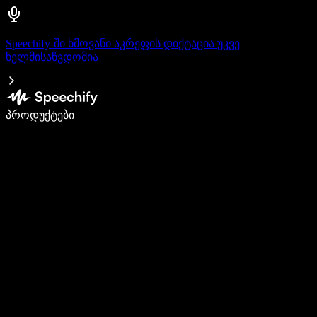
Speechify-ში ხმოვანი აკრეფის დიქტაცია უკვე
ხელმისაწვდომია
დაწერე 5-ჯერ სწრაფად ხმით კარნახით
პროდუქტები
გაიგე მეტი