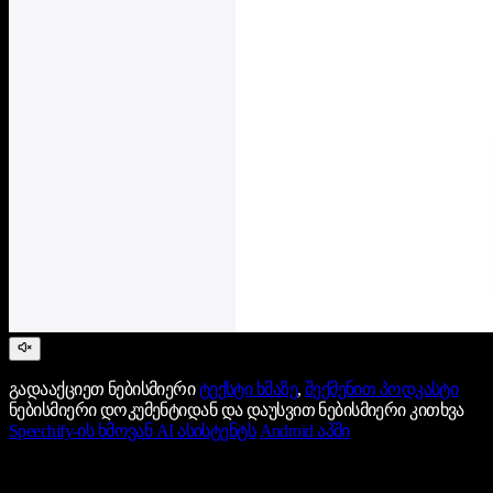
გადააქციეთ ნებისმიერი
ტექსტი ხმაზე
,
შექმენით პოდკასტი
ნებისმიერი დოკუმენტიდან და დაუსვით ნებისმიერი კითხვა
Speechify-ის ხმოვან AI ასისტენტს
Android აპში