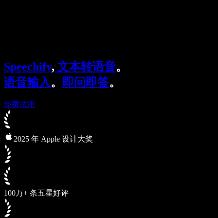
Speechify 企业及教育版
Speechify for Work
Speechify DSA 方案
SIMBA 语音助手
Speechify
,
文本转语音
。
Speechify 开发者平台
语音输入
。
即问即答
。
免费试用
2025 年 Apple 设计大奖
100万+ 条五星好评