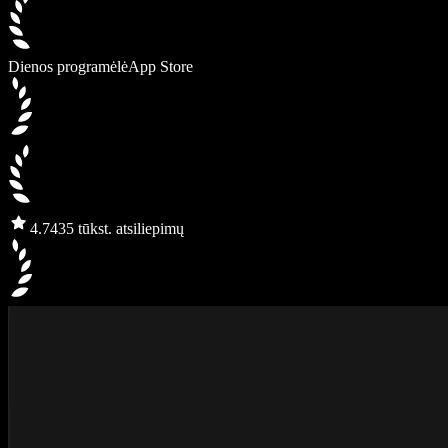
Dienos programėlė
App Store
4.7
435 tūkst. atsiliepimų