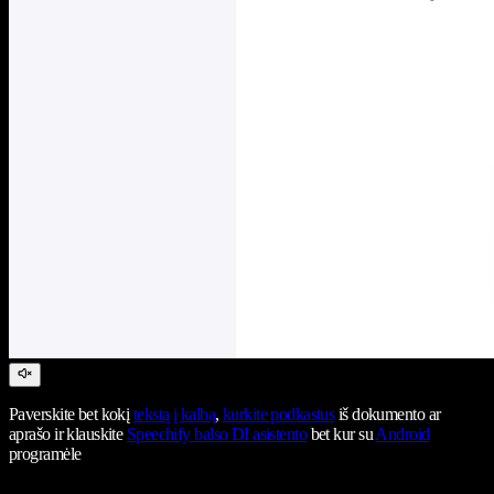
Paverskite bet kokį
tekstą į kalbą
,
kurkite podkastus
iš dokumento ar
aprašo ir klauskite
Speechify balso DI asistento
bet kur su
Android
programėle