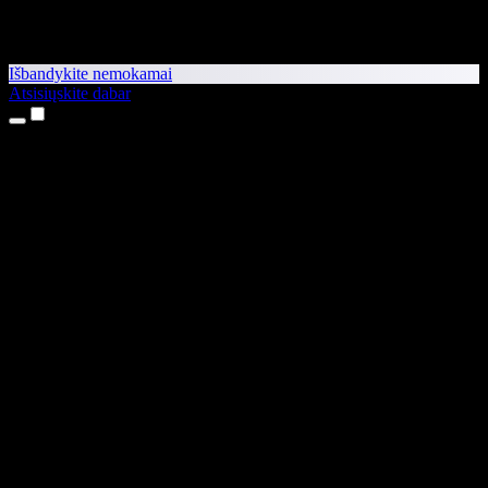
Išbandykite nemokamai
Atsisiųskite dabar
Produktai
Teksto skaitymas balsu
iPhone ir iPad programėlės
Android programėlė
Chrome plėtinys
Edge plėtinys
Interneto programėlė
Mac programėlė
Windows programėlė