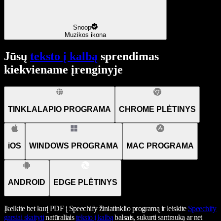
Snoop
Muzikos ikona
Jūsų
teksto į kalbą
sprendimas
kiekviename įrenginyje
TINKLALAPIO PROGRAMA
CHROME PLĖTINYS
iOS
WINDOWS PROGRAMA
MAC PROGRAMA
ANDROID
EDGE PLĖTINYS
Įkelkite bet kurį PDF į Speechify žiniatinklio programą ir leiskite
Speechify
garsiai skaityti
natūraliais
teksto į kalbą
balsais, sukurti santrauką ar net