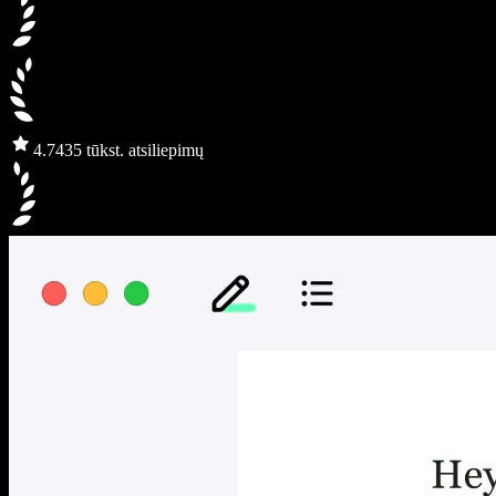
4.7
435 tūkst. atsiliepimų