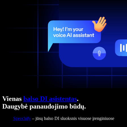
Vienas
balso DI asistentas
.
Daugybė panaudojimo būdų.
Speechify
– jūsų balso DI sluoksnis visuose įrenginiuose