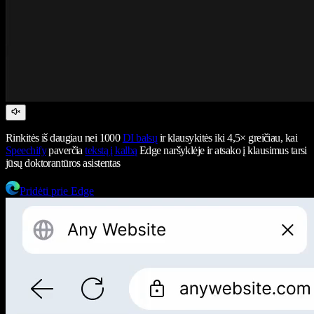
Rinkitės iš daugiau nei 1000
DI balsų
ir klausykitės iki 4,5× greičiau, kai
Speechify
paverčia
tekstą į kalbą
Edge naršyklėje ir atsako į klausimus tarsi
jūsų doktorantūros asistentas
Pridėti prie Edge