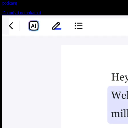
podkastą
Išbandyti nemokamai