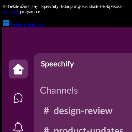
Kalbėkite užuot rašę – Speechify diktuoja ir garsiai skaito tekstą visose
Windows
programose
Atsisiųsti Windows