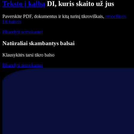
Teksto į kalbą
DI, kuris skaito už jus
Paverskite PDF, dokumentus ir kitą turinį tikroviškais,
emociškais
DI balsais
Išbandyti nemokamai
Natūraliai skambantys balsai
Klausykitės tarsi tikro balso
Išbandyti nemokamai