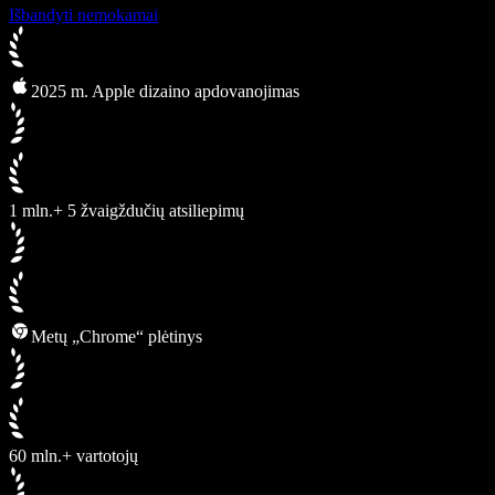
Išbandyti nemokamai
2025 m. Apple dizaino apdovanojimas
1 mln.+ 5 žvaigždučių atsiliepimų
Metų „Chrome“ plėtinys
60 mln.+ vartotojų