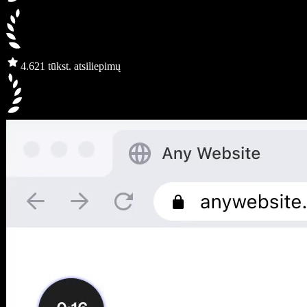
4.6
21 tūkst. atsiliepimų