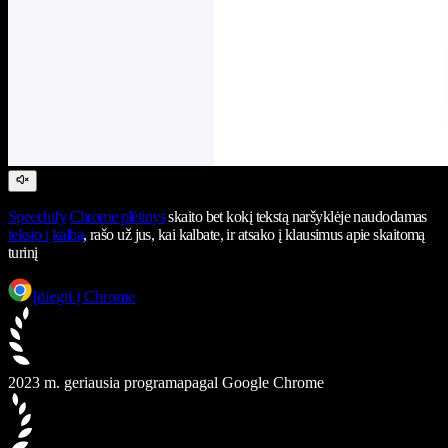
Speechify
Chrome plėtinys
skaito bet kokį tekstą naršyklėje naudodamas
teksto į kalbą
, rašo už jus, kai kalbate, ir atsako į klausimus apie skaitomą
turinį
Įdiegti į Chrome
2023 m. geriausia programa
pagal Google Chrome