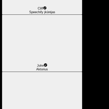
Cliff
Speechify įkūrėjas
John
Aktorius