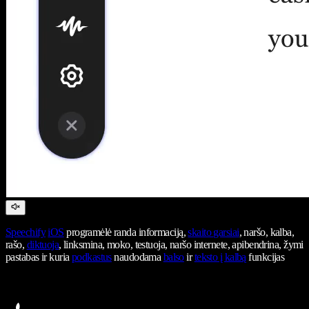
Speechify
iOS
programėlė randa informaciją,
skaito garsiai
, naršo, kalba,
rašo,
diktuoja
, linksmina, moko, testuoja, naršo internete, apibendrina, žymi
pastabas ir kuria
podkastus
naudodama
balso
ir
teksto į kalbą
funkcijas