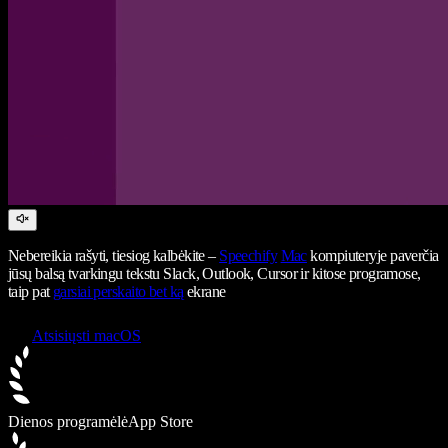
Nebereikia rašyti, tiesiog kalbėkite –
Speechify
Mac
kompiuteryje paverčia
jūsų balsą tvarkingu tekstu Slack, Outlook, Cursor ir kitose programose,
taip pat
garsiai perskaito bet ką
ekrane
Atsisiųsti macOS
Dienos programėlė
App Store