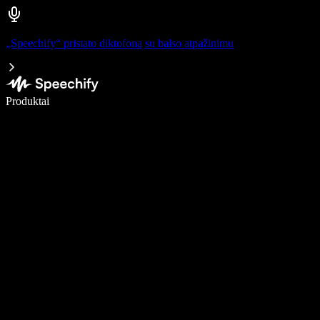
„Speechify“ pristato diktofoną su balso atpažinimu
Rašykite 5× greičiau naudodami diktavimą balsu
Produktai
Sužinokite daugiau