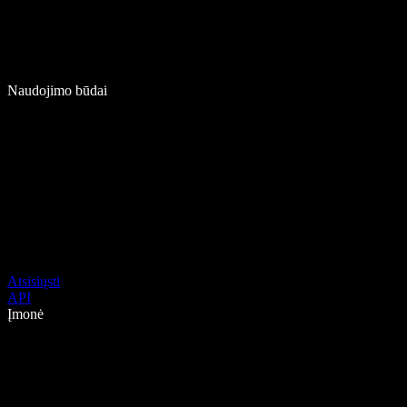
Naudojimo būdai
Atsisiųsti
API
Įmonė