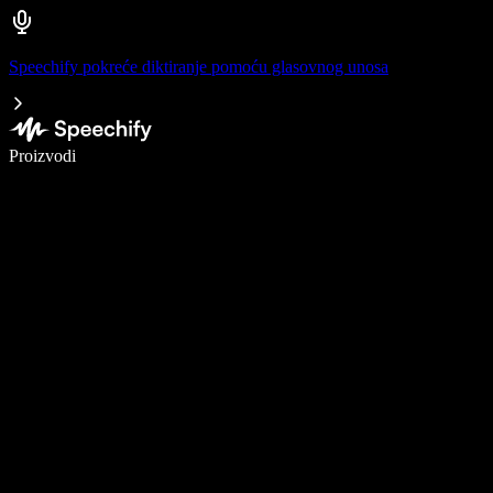
Speechify pokreće diktiranje pomoću glasovnog unosa
Pišite 5× brže uz glasovno diktiranje
Proizvodi
Saznajte više