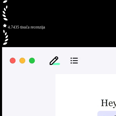
4.7
435 tisuća recenzija