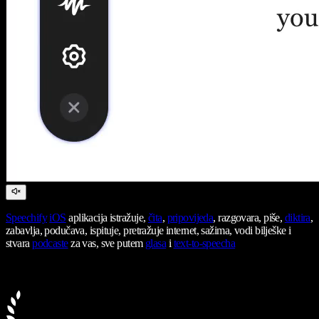
Speechify
iOS
aplikacija istražuje,
čita
,
pripovijeda
, razgovara, piše,
diktira
,
zabavlja, podučava, ispituje, pretražuje internet, sažima, vodi bilješke i
stvara
podcaste
za vas, sve putem
glasa
i
text-to-speecha