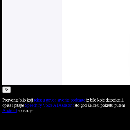
Pretvorite bilo koji
tekst u govor
,
stvorite podcaste
iz bilo koje datoteke ili
opisa i pitajte
Speechify Voice AI Assistant
što god želite u pokretu putem
Android
aplikacije