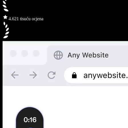
4.6
21 tisuću ocjena