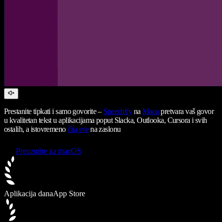
Prestanite tipkati i samo govorite –
Speechify
na
Macu
pretvara vaš govor
u kvalitetan tekst u aplikacijama poput Slacka, Outlooka, Cursora i svih
ostalih, a istovremeno
čita sve
na zaslonu
Preuzmite za macOS
Aplikacija dana
App Store