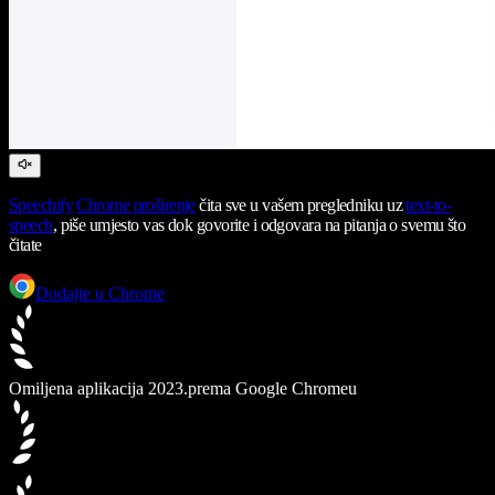
Speechify
Chrome proširenje
čita sve u vašem pregledniku uz
text-to-
speech
, piše umjesto vas dok govorite i odgovara na pitanja o svemu što
čitate
Dodajte u Chrome
Omiljena aplikacija 2023.
prema Google Chromeu