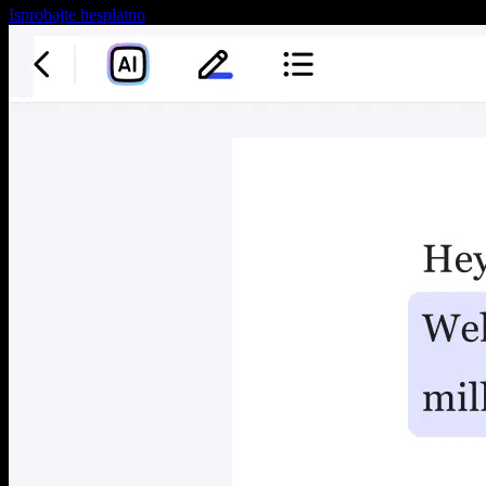
Isprobajte besplatno