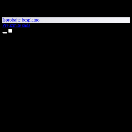
Isprobajte besplatno
Preuzmite sada
Proizvodi
Pretvaranje teksta u govor
Aplikacije za iPhone i iPad
Aplikacija za Android
Proširenje za Chrome
Proširenje za Edge
Web-aplikacija
Aplikacija za Mac
Aplikacija za Windows