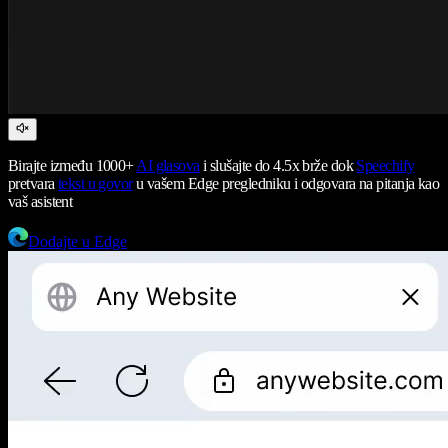
Birajte između 1000+
AI glasova
i slušajte do 4.5x brže dok
Speechify
pretvara
tekst u govor
u vašem Edge pregledniku i odgovara na pitanja kao
vaš asistent
Dodajte u Edge