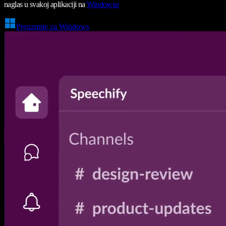
naglas u svakoj aplikaciji na
Windowsu
Preuzmite za Windows