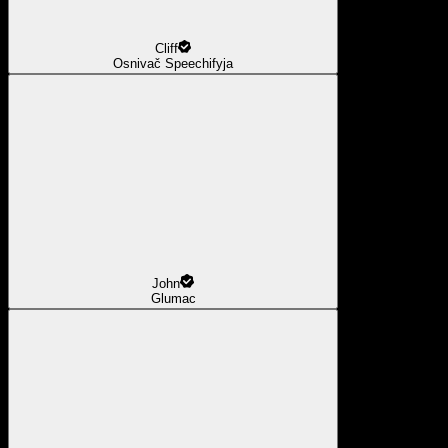
Cliff
Osnivač Speechifyja
John
Glumac