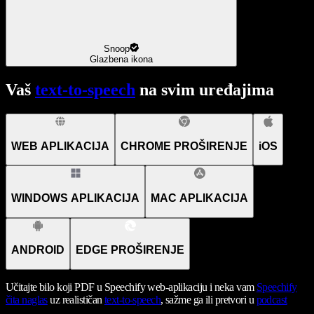
Snoop
Glazbena ikona
Vaš
text-to-speech
na svim uređajima
WEB APLIKACIJA
CHROME PROŠIRENJE
iOS
WINDOWS APLIKACIJA
MAC APLIKACIJA
ANDROID
EDGE PROŠIRENJE
Učitajte bilo koji PDF u Speechify web-aplikaciju i neka vam
Speechify
čita naglas
uz realističan
text-to-speech
, sažme ga ili pretvori u
podcast