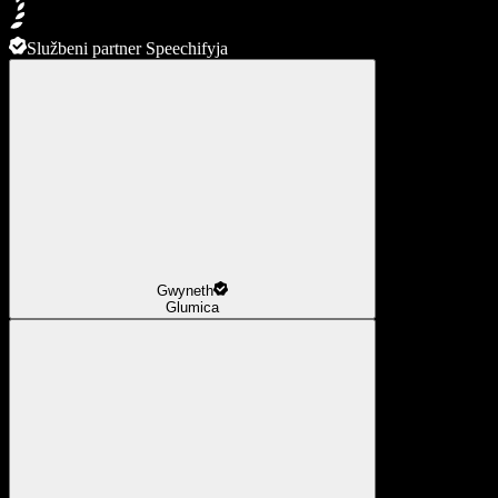
Službeni partner Speechifyja
Gwyneth
Glumica