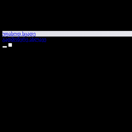
უფასოდ სცადე
გადმოწერე ახლავე
პროდუქტები
ტექსტი ხმაში
iPhone & iPad აპები
Android აპი
Chrome გაფართოება
Edge გაფართოება