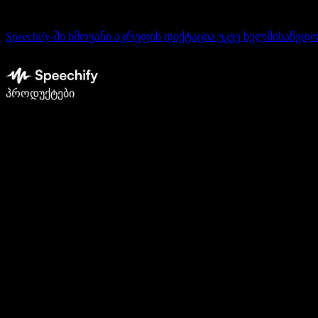
Speechify-ში ხმოვანი აკრეფის დიქტაცია უკვე ხელმისაწვდ
დაწერე 5-ჯერ სწრაფად ხმით კარნახით
პროდუქტები
გაიგე მეტი