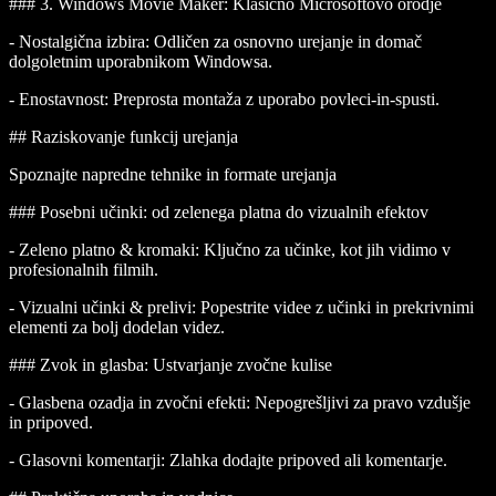
### 3.
Windows Movie Maker
: Klasično Microsoftovo orodje
-
Nostalgična izbira
: Odličen za osnovno urejanje in domač
dolgoletnim uporabnikom Windowsa.
-
Enostavnost
: Preprosta montaža z uporabo povleci-in-spusti.
## Raziskovanje funkcij urejanja
Spoznajte napredne tehnike in formate urejanja
### Posebni učinki: od zelenega platna do vizualnih efektov
-
Zeleno platno & kromaki
: Ključno za učinke, kot jih vidimo v
profesionalnih filmih.
-
Vizualni učinki & prelivi
: Popestrite videe z učinki in prekrivnimi
elementi za bolj dodelan videz.
### Zvok in glasba: Ustvarjanje zvočne kulise
-
Glasbena ozadja in zvočni efekti
: Nepogrešljivi za pravo vzdušje
in pripoved.
-
Glasovni komentarji
: Zlahka dodajte pripoved ali komentarje.