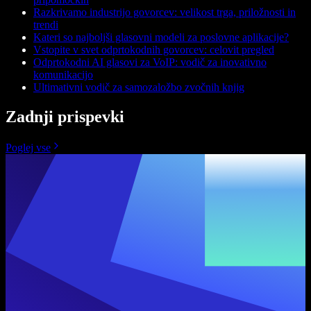
Razkrivamo industrijo govorcev: velikost trga, priložnosti in
trendi
Kateri so najboljši glasovni modeli za poslovne aplikacije?
Vstopite v svet odprtokodnih govorcev: celovit pregled
Odprtokodni AI glasovi za VoIP: vodič za inovativno
komunikacijo
Ultimativni vodič za samozaložbo zvočnih knjig
Zadnji prispevki
Poglej vse