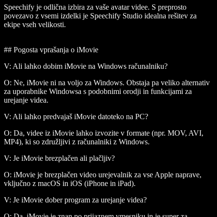
Speechify je odlična izbira za vaše avatar videe. S preprosto
povezavo z vsemi izdelki je Speechify Studio idealna rešitev za
ekipe vseh velikosti.
## Pogosta vprašanja o iMovie
V: Ali lahko dobim iMovie na Windows računalniku?
O: Ne, iMovie ni na voljo za Windows. Obstaja pa veliko alternativ
za uporabnike Windowsa s podobnimi orodji in funkcijami za
urejanje videa.
V: Ali lahko predvajaš iMovie datoteko na PC?
O: Da, videe iz iMovie lahko izvozite v formate (npr. MOV, AVI,
MP4), ki so združljivi z računalniki z Windows.
V: Je iMovie brezplačen ali plačljiv?
O: iMovie je brezplačen video urejevalnik za vse Apple naprave,
vključno z macOS in iOS (iPhone in iPad).
V: Je iMovie dober program za urejanje videa?
O: Da, iMovie je znan po prijaznem vmesniku in je super za