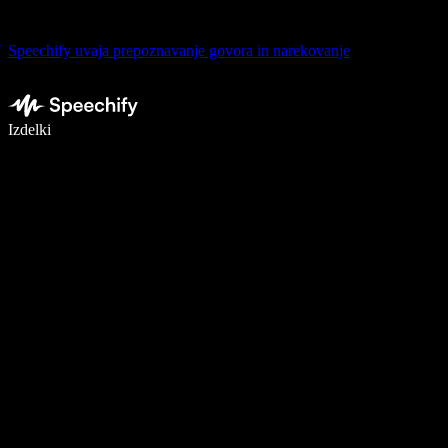
Speechify uvaja prepoznavanje govora in narekovanje
Pišite 5× hitreje z narekovanjem
Izdelki
Več o tem