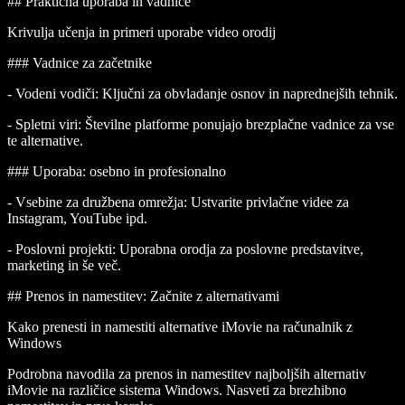
## Praktična uporaba in vadnice
Krivulja učenja in primeri uporabe video orodij
### Vadnice za začetnike
-
Vodeni vodiči
: Ključni za obvladanje osnov in naprednejših tehnik.
-
Spletni viri
: Številne platforme ponujajo brezplačne vadnice za vse
te alternative.
### Uporaba: osebno in profesionalno
-
Vsebine za družbena omrežja
: Ustvarite privlačne videe za
Instagram, YouTube ipd.
-
Poslovni projekti
: Uporabna orodja za poslovne predstavitve,
marketing in še več.
## Prenos in namestitev: Začnite z alternativami
Kako prenesti in namestiti alternative iMovie na računalnik z
Windows
Podrobna navodila za prenos in namestitev najboljših alternativ
iMovie na različice sistema Windows. Nasveti za brezhibno