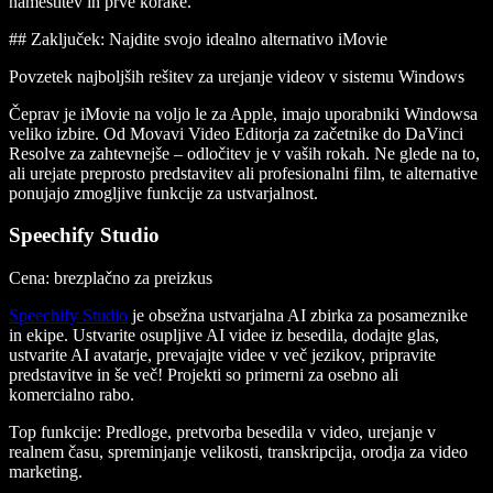
namestitev in prve korake.
## Zaključek: Najdite svojo idealno alternativo iMovie
Povzetek najboljših rešitev za urejanje videov v sistemu Windows
Čeprav je iMovie na voljo le za Apple, imajo uporabniki Windowsa
veliko izbire. Od Movavi Video Editorja za začetnike do DaVinci
Resolve za zahtevnejše – odločitev je v vaših rokah. Ne glede na to,
ali urejate preprosto predstavitev ali profesionalni film, te alternative
ponujajo zmogljive funkcije za ustvarjalnost.
Speechify Studio
Cena: brezplačno za preizkus
Speechify Studio
je obsežna ustvarjalna AI zbirka za posameznike
in ekipe. Ustvarite osupljive AI videe iz besedila, dodajte glas,
ustvarite AI avatarje, prevajajte videe v več jezikov, pripravite
predstavitve in še več! Projekti so primerni za osebno ali
komercialno rabo.
Top funkcije
: Predloge, pretvorba besedila v video, urejanje v
realnem času, spreminjanje velikosti, transkripcija, orodja za video
marketing.