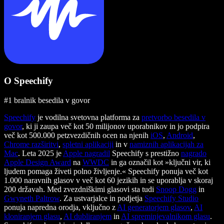
O Speechify
#1 bralnik besedila v govor
Speechify
je vodilna svetovna platforma za
pretvorbo besedila v
govor
, ki ji zaupa več kot 50 milijonov uporabnikov in jo podpira
več kot 500.000 petzvezdičnih ocen na njenih
iOS
,
Android
,
Chrome razširitvi
,
spletni aplikaciji
in v
namiznih aplikacijah za
Mac
. Leta 2025 je
Apple nagradil
Speechify s prestižno
nagrado
Apple Design Award
na
WWDC
in ga označil kot »ključni vir, ki
ljudem pomaga živeti polno življenje.« Speechify ponuja več kot
1.000 naravnih glasov v več kot 60 jezikih in se uporablja v skoraj
200 državah. Med zvezdniškimi glasovi sta tudi
Snoop Dogg
in
Gwyneth Paltrow
. Za ustvarjalce in podjetja
Speechify Studio
ponuja napredna orodja, vključno z
AI generatorjem glasov
,
AI
kloniranjem glasu
,
AI dubliranjem
in
AI spreminjevalnikom glasu
.