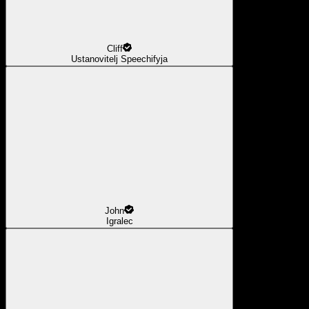
Cliff
Ustanovitelj Speechifyja
John
Igralec