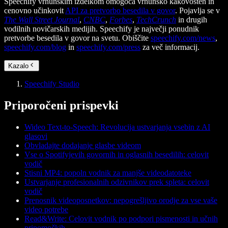
Speechify vrhunskim izdelkom omogoča vrhunsko kakovosten in
cenovno učinkovit
API za pretvorbo besedila v govor
. Pojavlja se v
The Wall Street Journal
,
CNBC
,
Forbes
,
TechCrunch
in drugih
vodilnih novičarskih medijih. Speechify je največji ponudnik
pretvorbe besedila v govor na svetu. Obiščite
speechify.com/news
,
speechify.com/blog
in
speechify.com/press
za več informacij.
Kazalo
Speechify Studio
Priporočeni prispevki
Wideo Text-to-Speech: Revolucija ustvarjanja vsebin z AI
glasovi
Obvladajte dodajanje glasbe videom
Vse o Spotifyjevih govornih in oglasnih besedilih: celovit
vodič
Stisni MP4: popoln vodnik za manjše videodatoteke
Ustvarjanje profesionalnih odzivnikov prek spleta: celovit
vodič
Prenosnik videoposnetkov: nepogrešljivo orodje za vse vaše
video potrebe
Read&Write: Celovit vodnik po podpori pismenosti in učnih
pripomočkih