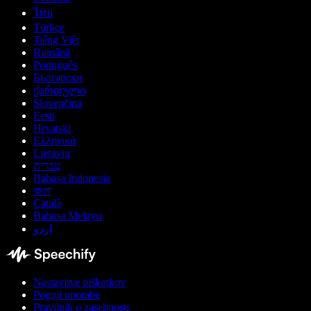
ไทย
Türkçe
Tiếng Việt
Română
Português
Български
ქართული
Slovenčina
Eesti
Hrvatski
Ελληνικά
Lietuvių
עברית
Bahasa Indonesia
বাংলা
Català
Bahasa Melayu
اردو
Nastavitve piškotkov
Pogoji uporabe
Pravilnik o zasebnosti