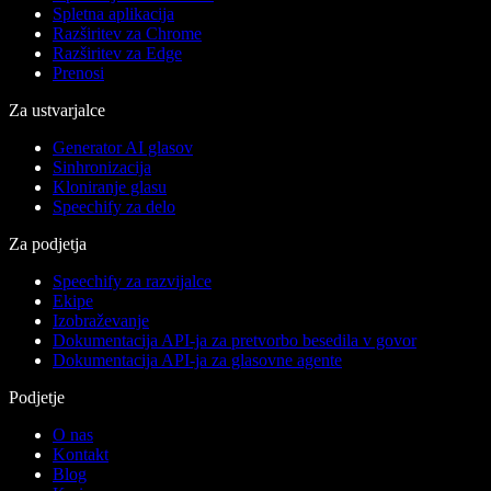
Spletna aplikacija
Razširitev za Chrome
Razširitev za Edge
Prenosi
Za ustvarjalce
Generator AI glasov
Sinhronizacija
Kloniranje glasu
Speechify za delo
Za podjetja
Speechify za razvijalce
Ekipe
Izobraževanje
Dokumentacija API-ja za pretvorbo besedila v govor
Dokumentacija API-ja za glasovne agente
Podjetje
O nas
Kontakt
Blog