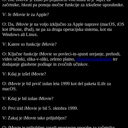
začetnike, hkrati pa ponuja močne funkcije za izkušene uporabnike.
V: Je iMovie le za Apple?
O: Da, iMovie je na voljo izključno za Apple naprave (macOS, iOS
kot iPhone, iPad), ne pa za druga operacijska sistema, kot sta
Windows ali Linux.
V: Katere so funkcije iMovie?
O: Ključne funkcije iMovie so povleci-in-spusti urejanje, prehodi,
video učinki, slika-v-sliki, zeleno platno,
glasovni komentarji
ter
dodajanje glasbene podlage in zvočnih učinkov.
V: Kdaj je izšel iMovie?
O: iMovie je bil prvič izdan leta 1999 kot del paketa iLife za
macOS.
V: Kdaj je bil izdan iMovie?
O: Prvi izid iMovie je bil 5. oktobra 1999.
V: Zakaj je iMovie tako priljubljen?
O: iMovie je priljubljen zaradi enostavne uporabe za začetnike,