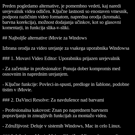
Preden pogledamo alternative, je pomembno vedeti, kaj naredi
urejevalnik videa odličen. Ključne lastnosti so enostaven vmesnik,
podpora različnim video formatom, napredna orodja (kromaki,
barvna korekcija), možnost dodajanja učinkov, kot so glasovni
komentarji, in funkcija slika-v-sliki.
## Najboljše alternative iMovie za Windows
Izbrana orodja za video urejanje za vsakega uporabnika Windowsa
### 1.
Movavi Video Editor
: Uporabniku prijazen urejevalnik
-
Za začetnike in profesionalce
: Ponuja dober kompromis med
osnovnim in naprednim urejanjem.
-
Ključne funkcije
: Povleci-in-spusti, predloge in šablone, podobne
tistim v iMovie.
### 2.
DaVinci Resolve
: Za navdušence nad barvami
-
Profesionalna kakovost
: Znan po naprednem barvnem
popravljanju in zmogljivih funkcijah za montažo videa.
-
Združljivost
: Deluje v sistemih Windows, Mac in celo Linux.