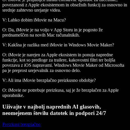
povezanosti z Apple ekosistemom in obsežnih funkcij za osnovno in
srednje zahtevno urejanje videa.
V: Lahko dobim iMovie na Macu?
O: Da, iMovie je na voljo v App Storu in je pogosto že
prednameščen na novih Mac računalnikih.
V: Kakšna je razlika med iMovie in Windows Movie Maker?
O: iMovie je narejen za Apple ekosistem in ponuja napredne
funkcije, kot so predloge za trailere, kakovostni filtri ter boljša
povezava z iOS napravami. Windows Movie Maker od Microsofta
pa je preprost urejevalnik za osnovno delo.
V: Ali ima iMovie brezplačno preizkusno obdobje?
O: iMovie ne potrebuje preizkusa, saj je že brezplačen za Apple
uporabnike.
Uživajte v najbolj naprednih AI glasovih,
neomejenem številu datotek in podpori 24/7
Preizkusi brezplačno