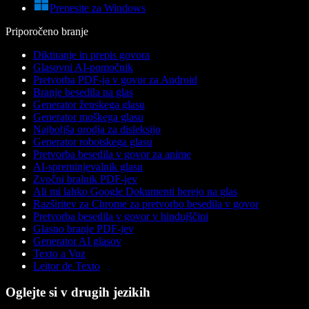
Prenesite za Windows
Priporočeno branje
Diktiranje in prepis govora
Glasovni AI-pomočnik
Pretvorba PDF-ja v govor za Android
Branje besedila na glas
Generator ženskega glasu
Generator moškega glasu
Najboljša orodja za disleksijo
Generator robotskega glasu
Pretvorba besedila v govor za anime
AI-spreminjevalnik glasu
Zvočni bralnik PDF-jev
Ali mi lahko Google Dokumenti berejo na glas
Razširitev za Chrome za pretvorbo besedila v govor
Pretvorba besedila v govor v hindujščini
Glasno branje PDF-jev
Generator AI glasov
Texto a Voz
Leitor de Texto
Oglejte si v drugih jezikih