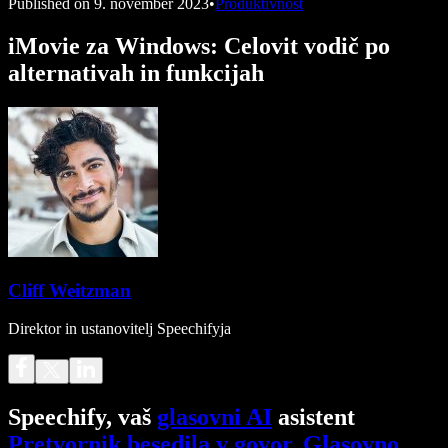
Published on
9. november 2023
•
Produktivnost
iMovie za Windows: Celovit vodič po
alternativah in funkcijah
Cliff Weitzman
Direktor in ustanovitelj Speechifyja
Speechify, vaš
glasovni AI
asistent
Pretvornik besedila v govor
.
Glasovno