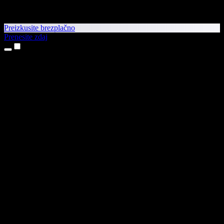
Preizkusite brezplačno
Prenesite zdaj
Izdelki
Pretvorba besedila v govor
Aplikaciji za iPhone in iPad
Aplikacija za Android
Razširitev za Chrome
Razširitev za Edge
Spletna aplikacija
Aplikacija za Mac
Aplikacija za Windows