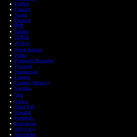
English
Français
Suomi
Deutsch
हिन्दी
Italiano
日本語
한국어
Norsk bokmål
Polski
Português Brasileiro
Русский
Українська
Español
Español (México)
Svenska
ไทย
Türkçe
Tiếng Việt
Română
Português
Български
ქართული
Slovenčina