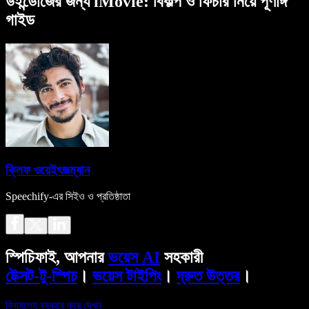
উইন্ডোজের জন্য iMovie: বিকল্প ও ফিচার নিয়ে পূর্ণাঙ্গ
গাইড
ক্লিফ ওয়েইৎজম্যান
Speechify-এর সিইও ও প্রতিষ্ঠাতা
স্পিচিফাই, আপনার
ভয়েস AI
সহকারী
টেক্সট-টু-স্পিচ
।
ভয়েস টাইপিং
।
দ্রুত উত্তর
।
বিনামূল্যে ব্যবহার করে দেখুন