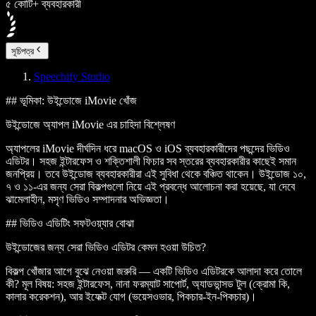
৫ কোটি+ ব্যবহারকারী
সূচিপত্র
Speechify Studio
## ভূমিকা: উইন্ডোজে iMovie খোঁজ
উইন্ডোজে অ্যাপল iMovie এর চাহিদা বিশ্লেষণ
অ্যাপলের iMovie দীর্ঘদিন ধরে macOS ও iOS ব্যবহারকারীদের পছন্দের ভিডিও
এডিটর। সহজ ইন্টারফেস ও শক্তিশালী ফিচার সব স্তরের ব্যবহারকারীর কাছেই সমান
জনপ্রিয়। তবে উইন্ডোজ ব্যবহারকারীরা এই সুবিধা থেকে বঞ্চিত থাকেন। উইন্ডোজ ১০,
৭ ও ১১-এর জন্য সেরা বিকল্পগুলো নিয়ে এই প্রবন্ধে আলোচনা করা হয়েছে, যা দেবে
ঝামেলাহীন, মসৃণ ভিডিও সম্পাদনার অভিজ্ঞতা।
## ভিডিও এডিটিং সফটওয়্যার বোঝা
উইন্ডোজের জন্য সেরা ভিডিও এডিটর কেমন হওয়া উচিত?
বিকল্প খোঁজার আগে বুঝে নেওয়া জরুরি — একটি ভিডিও এডিটরকে আলাদা করে তোলে
কী? মূল বিষয়: সহজ ইন্টারফেস, নানা ফরম্যাট সাপোর্ট, অ্যাডভান্সড টুল (ক্রোমা কি,
কালার করেকশন), আর ইফেক্ট যোগ (ভয়েসওভার, পিকচার-ইন-পিকচার)।