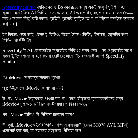
Speechify Studio
ব্যক্তিগত ও টিম ব্যবহারের জন্য একটি সম্পূর্ণ সৃষ্টিশীল AI
স্যুট। টেক্সট দিয়ে AI ভিডিও, ভয়েসওভার, AI অ্যাভাটার, বহু ভাষায় ডাব, স্লাইড—
আরও অনেক কিছু তৈরি করুন! প্রতিটি প্রজেক্ট ব্যক্তিগত বা বাণিজ্যিক কনটেন্টে ব্যবহার
করা যায়।
টপ ফিচার
: টেমপ্লেট, টেক্সট-টু-ভিডিও, রিয়েল-টাইম এডিটিং, রিসাইজ, ট্রান্সক্রিপশন,
ভিডিও মার্কেটিং টুল।
Speechify-ই AI-জেনারেটেড অ্যাভাটার ভিডিওর জন্য সেরা। সব প্রোডাক্টের সাথে
সহজ ইন্টিগ্রেশনের কারণে বড় বা ছোট যেকোনো টিমের জন্যই আদর্শ Speechify
Studio।
## iMovie সংক্রান্ত সাধারণ প্রশ্ন
প্র: উইন্ডোজে iMovie কি পাওয়া যায়?
উ: না, iMovie উইন্ডোজে পাওয়া যায় না। তবে উইন্ডোজ ব্যবহারকারীদের জন্য
iMovie-সদৃশ অনেক বিকল্প সফটওয়্যার ও ফিচার আছে।
প্র: iMovie ভিডিও কি পিসিতে চালানো যাবে?
উ: হ্যাঁ, iMovie-তে তৈরি ভিডিও বিভিন্ন ফরম্যাটে (যেমন MOV, AVI, MP4)
এক্সপোর্ট করা যায়, যা সহজেই উইন্ডোজ পিসিতে চলে।