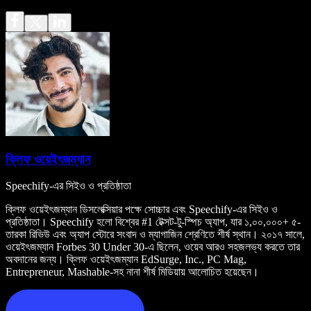
ক্লিফ ওয়েইৎজম্যান
Speechify-এর সিইও ও প্রতিষ্ঠাতা
ক্লিফ ওয়েইৎজম্যান ডিসলেক্সিয়ার পক্ষে সোচ্চার এবং Speechify-এর সিইও ও
প্রতিষ্ঠাতা। Speechify হলো বিশ্বের #1 টেক্সট-টু-স্পিচ অ্যাপ, যার ১,০০,০০০+ ৫-
তারকা রিভিউ এবং অ্যাপ স্টোরে সংবাদ ও ম্যাগাজিন শ্রেণিতে শীর্ষ স্থান। ২০১৭ সালে,
ওয়েইৎজম্যান Forbes 30 Under 30-এ ছিলেন, ওয়েব আরও সহজলভ্য করতে তার
অবদানের জন্য। ক্লিফ ওয়েইৎজম্যান EdSurge, Inc., PC Mag,
Entrepreneur, Mashable-সহ নানা শীর্ষ মিডিয়ায় আলোচিত হয়েছেন।