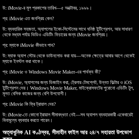
উ: iMovie-র মূল প্রকাশের তারিখ—৫ অক্টোবর, ১৯৯৯।
প্র: iMovie এত জনপ্রিয় কেন?
উ: ব্যবহারিক সহজতা, অ্যাপলের ইকো-সিস্টেমের সাথে ঘনিষ্ঠ ইন্টিগ্রেশন, আর সাধারণ
থেকে মধ্যম পর্যায় ভিডিও এডিটিং ফিচারের জন্য iMovie জনপ্রিয়।
প্র: ম্যাকে iMovie কীভাবে পাব?
উ: ম্যাক অ্যাপ স্টোর থেকে ডাউনলোড করা যায়—অনেক ক্ষেত্রে আবার আগে থেকেই
ম্যাকে ইনস্টল করা থাকে।
প্র: iMovie ও Windows Movie Maker-এর পার্থক্য কী?
উ: iMovie, অ্যাপলের জন্য ডিজাইন করা, ট্রেলার টেমপ্লেট, উন্নত ফিল্টার ও iOS
ইন্টিগ্রেশন দেয়। Windows Movie Maker, মাইক্রোসফটের পুরোনো এডিটিং টুল,
মূলত বেসিক কাজের জন্য বেশি উপযোগী।
প্র: iMovie কি ফ্রি ট্রায়াল দেয়?
উ: iMovie-তে কোনো ট্রায়াল সীমাবদ্ধতা নেই—সব অ্যাপল ব্যবহারকারী একেবারেই
বিনামূল্যে ব্যবহার করতে পারেন।
অত্যাধুনিক AI কণ্ঠস্বর, সীমাহীন ফাইল আর ২৪/৭ সহায়তা উপভোগ