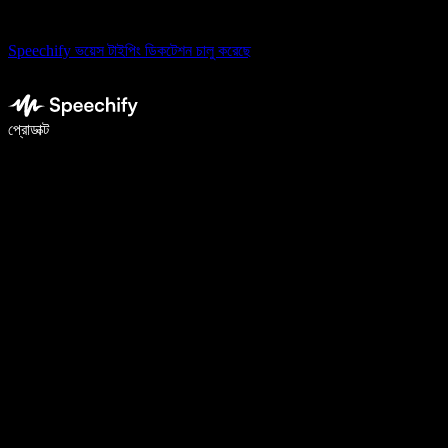
Speechify ভয়েস টাইপিং ডিকটেশন চালু করেছে
ভয়েস টাইপিং দিয়ে ৫ গুণ দ্রুত লিখুন
প্রোডাক্ট
আরও জানুন