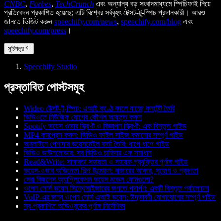
CNBC
,
Forbes
,
TechCrunch
এবং অন্যান্য বড় সংবাদমাধ্যমে স্পিচিফাই নিয়ে
প্রতিবেদন প্রকাশিত হয়েছে; এটি বিশ্বের সর্ববৃহৎ টেক্সট-টু-স্পিচ প্রদানকারী। আরও
জানতে ভিজিট করুন
speechify.com/news
,
speechify.com/blog
এবং
speechify.com/press
।
সূচিপত্র
Speechify Studio
প্রস্তাবিত পোস্টসমূহ
Wideo টেক্সট-টু-স্পিচ: এআই কণ্ঠে বদলে যাচ্ছে কনটেন্ট তৈরি
ভিডিওতে মিউজিক যোগের কৌশল আয়ত্ত করুন
Spotify ভয়েস ওভার স্ক্রিপ্ট ও বিজ্ঞাপন স্ক্রিপ্ট: এক বিস্তৃত গাইড
MP4 কমপ্রেস করুন: ভিডিও ফাইল সাইজ কমানোর সম্পূর্ণ গাইড
অনলাইনে পেশাদার ভয়েসমেইল বার্তা তৈরি: ধাপে ধাপে গাইড
ভিডিও ডাউনলোডার: সব ভিডিও চাহিদার এক সমাধান
Read&Write: সাক্ষরতা সহায়তা ও সহায়ক প্রযুক্তির পূর্ণাঙ্গ গাইড
ভয়েস-ওভার অভিনেতা শিল্প উন্মোচন: বাজারের আকার, সুযোগ ও প্রবণতা
সেরা বিজনেস অ্যাপ্লিকেশন ভয়েস মডেল কোনগুলো?
ওপেন সোর্স ভয়েস সিন্থেসাইজারের জগতে পদার্পণ: একটি বিস্তৃত পর্যালোচনা
VoIP-এর জন্য ওপেন সোর্স এআই ভয়েস: উদ্ভাবনী যোগাযোগের সম্পূর্ণ গাইড
স্ব-প্রকাশিত অডিওবুকের পূর্ণাঙ্গ নির্দেশিকা