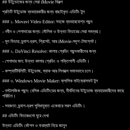
## উইন্ডোজের জন্য সেরা iMovie বিকল্প
প্রতিটি উইন্ডোজ ব্যবহারকারীর জন্য বাছাইকৃত এডিটিং টুল
### ১.
Movavi Video Editor
: সহজে ব্যবহারযোগ্য পছন্দ
-
নবীন ও পেশাদারের জন্য
: মৌলিক ও উন্নত ফিচারের সেরা সমন্বয়।
-
মূল ফিচার
: ড্র্যাগ-ড্রপ, প্রিসেট, আর iMovie-সদৃশ টেমপ্লেট।
### ২.
DaVinci Resolve
: কালার গ্রেডিং পছন্দকারীদের জন্য
-
পেশাদার মান
: উন্নত কালার গ্রেডিং ও শক্তিশালী এডিটিং।
-
কম্প্যাটিবিলিটি
: উইন্ডোজ, ম্যাক আর লিনাক্সে সমানভাবে চলে।
### ৩.
Windows Movie Maker
: ক্লাসিক মাইক্রোসফট টুল
-
নস্টালজিক পছন্দ
: বেসিক এডিটিংয়ের জন্য, দীর্ঘদিনের উইন্ডোজ ব্যবহারকারীদের কাছে
পরিচিত।
-
সহজতা
: ড্র্যাগ-ড্রপ সুবিধাযুক্ত একেবারে সরল এডিটিং।
## এডিটিং ফিচারগুলো ঘুরে দেখা
উন্নত এডিটিং কৌশল ও ফরম্যাট নিয়ে জানুন