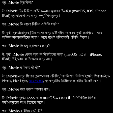
প্র: iMovie ফ্রি কিনা?
উ: iMovie ফ্রি ভিডিও এডিটর—সব অ্যাপল ডিভাইস (macOS, iOS, iPhone,
iPad) ব্যবহারকারীদের জন্য সম্পূর্ণ বিনামূল্যে।
প্র: iMovie কি ভালো ভিডিও এডিটিং সফট?
উ: হ্যাঁ, ব্যবহারবান্ধব ইন্টারফেসের জন্য এটি নবীনদের কাছে খুবই জনপ্রিয়—আর
অভিজ্ঞ ব্যবহারকারীদের জন্যও আছে যথেষ্ট শক্তিশালী এডিটিং ফিচার।
প্র: iMovie কি শুধু অ্যাপলের জন্য?
উ: হ্যাঁ, iMovie কেবল অ্যাপল ডিভাইসের জন্য (macOS, iOS—iPhone,
iPad); উইন্ডোজ বা লিনাক্সের জন্য নয়।
প্র: iMovie-র ফিচার কী কী?
উ: iMovie-র মূল ফিচার: ড্র্যাগ-ড্রপ এডিটিং, ট্রানজিশন, ভিডিও ইফেক্ট, পিকচার-ইন-
পিকচার, গ্রিন স্কিন,
ভয়েসওভার
, ব্যাকগ্রাউন্ড মিউজিক ও সাউন্ড ইফেক্ট যোগ।
প্র: iMovie কবে প্রথম প্রকাশ পায়?
উ: iMovie প্রথম ১৯৯৯ সালে macOS-এর জন্য iLife ডিজিটাল মিডিয়া
সফটওয়্যারের অংশ হিসেবে আসে।
প্র: iMovie-র রিলিজ ডেট কী?