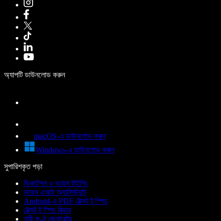
অ্যাপটি ডাউনলোড করুন
macOS-এ ডাউনলোড করুন
Windows-এ ডাউনলোড করুন
সুপারিশকৃত পড়া
ডিকটেশন ও ভয়েস টাইপিং
ভয়েস এআই অ্যাসিস্ট্যান্ট
Android-এ PDF টেক্সট টু স্পিচ
টেক্সট টু স্পিচ রিডার
নারী কণ্ঠ জেনারেটর