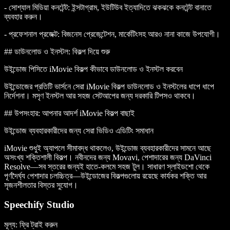
-
সোশ্যাল মিডিয়া কনটেন্ট
: ইন্সটাগ্রাম, ইউটিউব ইত্যাদিতে ঝকঝকে কনটেন্ট বানাতে
ব্যবহার করুন।
-
প্রফেশনাল প্রজেক্ট
: বিজনেস প্রেজেন্টেশন, মার্কেটিংসহ আরও নানা কাজে উপযোগী।
## ডাউনলোড ও ইনস্টল: বিকল্প দিয়ে শুরু
উইন্ডোজ পিসিতে iMovie বিকল্প কীভাবে ডাউনলোড ও ইনস্টল করবেন
উইন্ডোজের প্রতিটি ভার্সনে সেরা iMovie বিকল্প ডাউনলোড ও ইনস্টলের ধাপে ধাপে
নির্দেশনা। মসৃণ ইনস্টল আর সহজ সেটআপের জন্য দরকারি টিপসও থাকবে।
## উপসংহার: আপনার আদর্শ iMovie বিকল্প বাছাই
উইন্ডোজ ব্যবহারকারীদের জন্য সেরা ভিডিও এডিটিং সমাধান
iMovie শুধুই অ্যাপলে সীমাবদ্ধ থাকলেও, উইন্ডোজ ব্যবহারকারীদের সামনে আছে
অসংখ্য শক্তিশালী বিকল্প। নবীনদের জন্য Movavi, পেশাদারের জন্য DaVinci
Resolve—সব স্তরের জন্যই হাতে-কলমে সহজ টুল। সাধারণ স্লাইডশো থেকে
পূর্ণদৈর্ঘ্য পেশাদার চলচ্চিত্র—উইন্ডোজের বিকল্পগুলোয় রয়েছে কার্যকর শক্তি আর
সৃজনশীলতার বিস্তর সুযোগ।
Speechify Studio
মূল্য: ফ্রি ট্রাই করুন