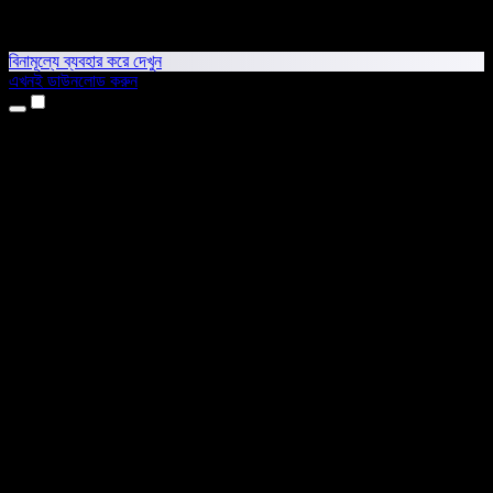
বিনামূল্যে ব্যবহার করে দেখুন
এখনই ডাউনলোড করুন
প্রোডাক্ট
টেক্সট টু স্পিচ
আইফোন ও আইপ্যাড অ্যাপ
অ্যান্ড্রয়েড অ্যাপ
ক্রোম এক্সটেনশন
এজ এক্সটেনশন
ওয়েব অ্যাপ
ম্যাক অ্যাপ
উইন্ডোজ অ্যাপ
এআই ভয়েস জেনারেটর