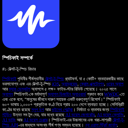
স্পিচিফাই সম্পর্কে
#১ টেক্সট-টু-স্পিচ রিডার
স্পিচিফাই
পৃথিবীর শীর্ষস্থানীয়
টেক্সট-টু-স্পিচ
প্ল্যাটফর্ম, যা ৫ কোটি+ ব্যবহারকারীর কাছে
ভরসাযোগ্য এবং এর টেক্সট-টু-স্পিচ
iOS
,
অ্যান্ড্রয়েড
,
ক্রোম এক্সটেনশন
,
ওয়েব অ্যাপ
আর
ম্যাক ডেস্কটপ
অ্যাপসে ৫ লক্ষ+ ফাইভ-স্টার রিভিউ পেয়েছে। ২০২৫ সালে
অ্যাপল
স্পিচিফাই-কে মর্যাদাপূর্ণ
অ্যাপল ডিজাইন অ্যাওয়ার্ড
প্রদান করে
WWDC
-তে
এবং একে বলে, “মানুষের জীবনে দারুণ সহায়ক একটি গুরুত্বপূর্ণ রিসোর্স।” স্পিচিফাই
৬০+ ভাষায় ১,০০০+ প্রাকৃতিক কণ্ঠ নিয়ে প্রায় ২০০ দেশে ব্যবহৃত হচ্ছে। সেলিব্রিটি
কণ্ঠের মধ্যে রয়েছে
স্নুপ ডগ
আর
গুইনেথ পেল্ট্রো
। নির্মাতা ও ব্যবসার জন্য
স্পিচিফাই
স্টুডিও
উন্নত সব টুল দেয়, যার মধ্যে রয়েছে
AI ভয়েস জেনারেটর
,
AI ভয়েস ক্লোনিং
,
AI ডাবিং
আর
AI ভয়েস চেঞ্জার
। স্পিচিফাই-এর উচ্চমানের এবং খরচ-সাশ্রয়ী
টেক্সট-টু-
স্পিচ API
-এর মাধ্যমে অসংখ্য শীর্ষ পণ্য সম্ভব হয়েছে।
দ্য ওয়াল স্ট্রিট জার্নাল
,