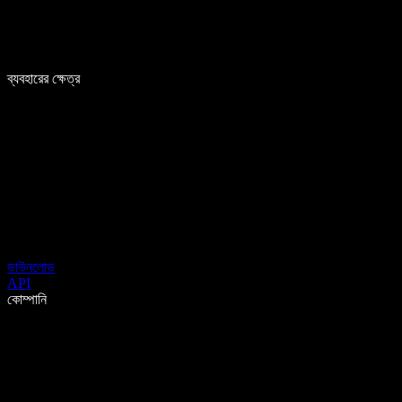
ব্যবহারের ক্ষেত্র
ডাউনলোড
API
কোম্পানি