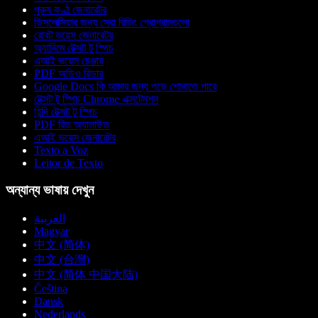
পুরুষ কণ্ঠ জেনারেটর
ডিসলেক্সিয়ার জন্য সেরা রিডিং প্রোগ্রামগুলো
রোবট ভয়েস জেনারেটর
অ্যানিমে টেক্সট টু স্পিচ
এআই ভয়েস চেঞ্জার
PDF অডিও রিডার
Google Docs কি আমার জন্য পড়ে শোনাতে পারে
টেক্সট টু স্পিচ Chrome এক্সটেনশন
হিন্দি টেক্সট টু স্পিচ
PDF রিড অ্যালাউড
এআই ভয়েস জেনারেটর
Texto a Voz
Leitor de Texto
অন্যান্য ভাষায় দেখুন
العربية
Magyar
中文 (简体)
中文 (台灣)
中文 (简体 中国大陆)
Čeština
Dansk
Nederlands