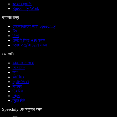
ভয়েস ক্লোনিং
Speechify Work
ব্যবসার জন্য
ডেভেলপারদের জন্য Speechify
টিম
শিক্ষা
টেক্সট টু স্পিচ API ডকস
ভয়েস এজেন্টস API ডকস
কোম্পানি
আমাদের সম্পর্কে
যোগাযোগ
ব্লগ
ক্যারিয়ার
অ্যাফিলিয়েট
সাহায্য
স্ট্যাটাস
প্রেস
ব্র্যান্ড কিট
Speechify-কে অনুসরণ করুন