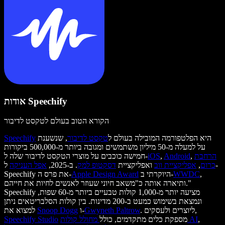
אודות Speechify
הקורא הטוב בעולם לטקסט לדיבור
היא הפלטפורמה המובילה בעולם ל
טקסט לדיבור
, שנשענת
Speechify
על למעלה מ-50 מיליון משתמשים ומגובה ביותר מ-500,000 ביקורות
הרחבת
,
Android
,
iOS
חמישה כוכבים על מוצרי הטקסט לדיבור שלה ל-
כרום
,
אפליקציית ווב
ואפליקציית
דסקטופ למק
. ב-2025,
אפל העניקה
ל-
,
WWDC
היוקרתי ב-
Apple Design Award
Speechify את פרס ה-
ותיארה אותה כ"משאב חיוני שעוזר לאנשים לחיות את חייהם."
Speechify מציעה יותר מ-1,000 קולות טבעיים ביותר מ-60 שפות,
ונמצאת בשימוש כמעט ב-200 מדינות. בין קולות הסלבריטאים ניתן
. ליוצרים ולעסקים,
Gwyneth Paltrow
ו-
Snoop Dogg
למצוא את
,
מחולל קולות AI
מספקת כלים מתקדמים, כולל
Speechify Studio