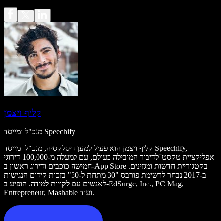
קליף ויצמן
מנכ"ל ומייסד Speechify
קליף ויצמן הוא פעיל למען דיסלקסיה, מנכ"ל ומייסד Speechify,
אפליקציית טקסט־לדיבור המובילה בעולם, עם למעלה מ-100,000 דירוגי
חמישה כוכבים ודירוג ראשון ב-App Store בקטגוריית חדשות ומגזינים.
ב-2017 נבחר לרשימת פורבס "30 מתחת ל-30" בזכות קידום הנגישות
לאנשים עם לקויות למידה. הופיע ב-EdSurge, Inc., PC Mag,
Entrepreneur, Mashable ועוד.