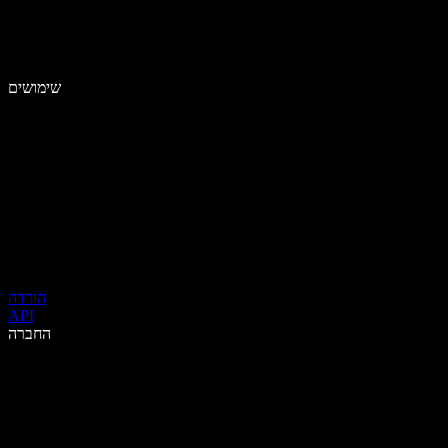
שימושים
הורדה
API
החברה