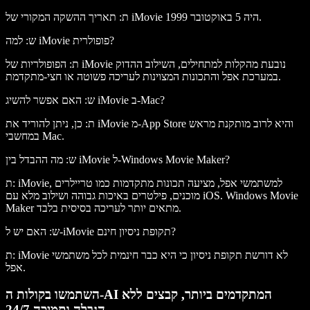
ת: תאריך ההשקה המקורי של iMovie היה 5 באוקטובר 1999.
ש: למה iMovie פופולרית?
ת: הפופולריות של iMovie נובעת מהקלות למתחילים, השילוב ההדוק
במערכת אפל והתכונות המצוינות לעריכה פשוטה או חצי-מתקדמת.
ש: האם אפשר להשיג iMovie ב-Mac?
ת: כן, ניתן להוריד את iMovie מ-App Store והיא לרוב מותקנת מראש
במחשבי Mac.
ש: מה ההבדל בין iMovie ל-Windows Movie Maker?
ת: iMovie, למשתמשי אפל, מציעה תכונות מתקדמות כמו טריילרים
מוכנים, פילטרים באיכות גבוהה ושילוב מלא עם iOS. Windows Movie
Maker מתאים יותר לעריכה בסיסית בלבד.
ש: האם יש ל-iMovie תקופת ניסיון חינם?
ת: iMovie לא דורשת תקופת ניסיון כי היא כבר חינמית לכל משתמשי
אפל.
השתמשו בקולות ה-AI המתקדמים ביותר, קבצים ללא
הגבלה ותמיכה 24/7