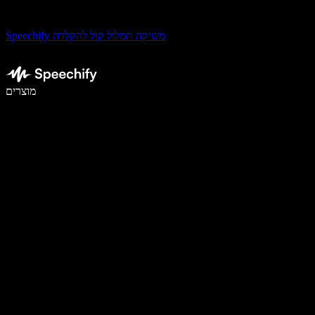
Speechify משיקה תמלול קול להקלדה
לכתוב פי 5 מהר יותר עם הכתבה קולית
מוצרים
למידע נוסף