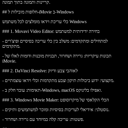
קריינות ותמונה בתוך תמונה.
## חלופות מובילות ל-iMovie ב-Windows
כלי עריכת וידאו מומלצים לכל משתמש Windows
: בחירה ידידותית למשתמש
Movavi Video Editor
### 1.
למתחילים ומתקדמים
: משלב בין כלי עריכה בסיסיים ופיצ'רים
-
מתקדמים.
תכונות עיקריות
: גרירה ושחרור, תבניות מוכנות ודומות לאלו של
-
iMovie.
: לאוהבי צבע ודיוק
DaVinci Resolve
### 2.
: ידוע ביכולות תיקון וצבע מתקדמות וכלי וידאו עוצמתיים.
מקצועי
-
: עובד חלק ב-Windows, macOS ואפילו בלינוקס.
תאימות
-
: הכלי הקלאסי של מיקרוסופט
Windows Movie Maker
### 3.
: אידיאלי לעריכות בסיסיות ומוכר למשתמשים ותיקים.
נוסטלגי
-
: עריכה קלה במיוחד עם גרירה ושחרור.
פשטות
-