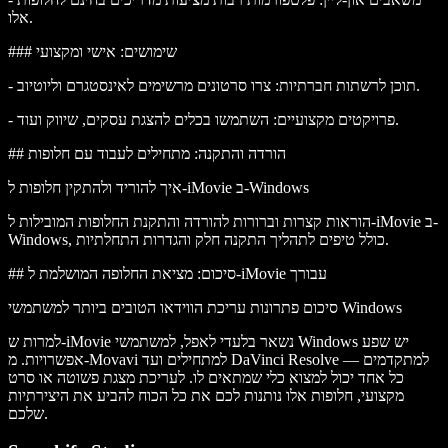
אלו.
### שימושים: אישי ומקצועי
: צרו סרטונים מרשימים לאינסטגרם וליוטיוב.
תוכן לרשתות חברתיות
-
: השתמשו בכלים להצגת עסקים, שיווק ועוד.
פרויקטים מקצועיים
-
## הורדה והתקנה: מתחילים לעבוד עם חלופות
איך להוריד ולהתקין חלופות ל-iMovie ב-Windows
הוראות קצרות וברורות להורדה והתקנת החלופות המובילות ל-iMovie ב-
Windows, כולל טיפים לתהליך התקנה חלק והגדרות התחלתיות.
## סיכום: מציאת החלופה המושלמת ל-iMovie עבורך
סיכום פתרונות עריכת הווידאו הטובים ביותר למשתמשי Windows
למרות ש-iMovie נשאר בלעדי לאפל, למשתמשי Windows יש שפע
אפשרויות. מ-Movavi למתחילים ועד DaVinci Resolve למתקדמים —
כל אחד יכול למצוא כלי שמתאים לו. לעריכת מצגת פשוטה או סרט
מקצועי, חלופות אלו נותנות לכם את כל הכוח להביע את היצירתיות
שלכם.