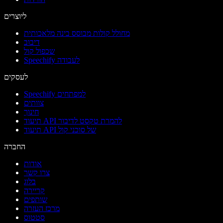
ליוצרים
מחולל קולות מבוסס בינה מלאכותית
דיבוב
שכפול קול
Speechify לעבודה
לעסקים
Speechify למפתחים
צוותים
חינוך
תיעוד API להמרת טקסט לדיבור
תיעוד API של סוכני קול
החברה
אודות
צרו קשר
בלוג
קריירה
שותפים
מרכז העזרה
סטטוס