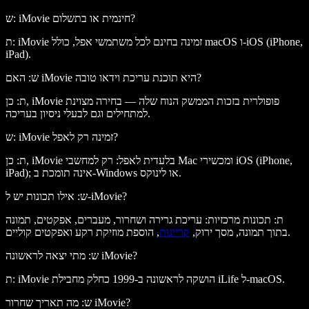
ש: iMovie חינמית או בתשלום?
ת: iMovie זמינה בחינם לכל משתמשי אפל, כולל macOS ו-iOS (iPhone,
iPad).
ש: האם iMovie היא תוכנת עריכת וידאו טובה?
ת: כן, iMovie פופולרית בזכות הממשק הנוח שלה — בחירה מצוינת
למתחילים וגם לבעלי ניסיון בעריכה.
ש: iMovie זמינה רק לאפל?
ת: כן, iMovie בלעדית לאפל: רק למחשבי Mac ומכשירי iOS (iPhone,
iPad); אינה תומכת ב-Windows או לינוקס.
ש: אילו תכונות יש ל-iMovie?
ת: תכונות מרכזיות: עריכת גרירה ושחרור, מעברים, אפקטים, תמונה
, הוספת מוזיקת רקע ואפקטים קוליים.
בתוך תמונה, מסך ירוק,
קריינות
ש: מתי יצאה לראשונה iMovie?
ת: iMovie הושקה לראשונה ב-1999 כחלק מחבילת iLife ל-macOS.
ש: מה תאריך שחרור iMovie?