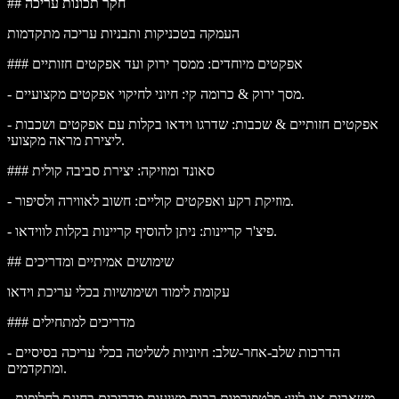
## חקר תכונות עריכה
העמקה בטכניקות ותבניות עריכה מתקדמות
### אפקטים מיוחדים: ממסך ירוק ועד אפקטים חזותיים
: חיוני לחיקוי אפקטים מקצועיים.
מסך ירוק & כרומה קי
-
אפקטים חזותיים & שכבות
: שדרגו וידאו בקלות עם אפקטים ושכבות
-
ליצירת מראה מקצועי.
### סאונד ומוזיקה: יצירת סביבה קולית
: חשוב לאווירה ולסיפור.
מוזיקת רקע ואפקטים קוליים
-
: ניתן להוסיף קריינות בקלות לווידאו.
פיצ'ר קריינות
-
## שימושים אמיתיים ומדריכים
עקומת לימוד ושימושיות בכלי עריכת וידאו
### מדריכים למתחילים
הדרכות שלב-אחר-שלב
: חיוניות לשליטה בכלי עריכה בסיסיים
-
ומתקדמים.
משאבים און-ליין
: פלטפורמות רבות מציעות מדריכים בחינם לחלופות
-