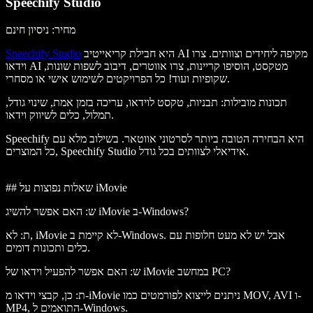
Speechify Studio
מחיר: ניסיון חינם
היא חבילת קריאייטיב AI מקיפה ליחידים וצוותים. צרו
Speechify Studio
וידאו AI מטקסט, הוסיפו קריינות, צרו אווטרים, דיבוב לשפות שונות,
שקופיות ועוד! כל הפרויקטים לשימוש אישי או מסחרי.
תכונות מובילות
: תבניות, טקסט לוידאו, עריכה בזמן אמת, שינוי גודל,
תמלול, כלים לשיווק וידאו.
Speechify היא הבחירה הטובה ביותר לסרטוני אווטאר. בשילוב מלא עם
כל המוצרים, Speechify Studio אידיאלי לצוותים בכל גודל.
## שאלות נפוצות על iMovie
ש: האם אפשר להשיג iMovie ב-Windows?
ת: לא, iMovie לא קיימת ב-Windows. אבל יש לא מעט חלופות עם
כלים ותכונות דומים.
ש: האם אפשר להפעיל וידאו של iMovie במחשב PC?
ת: כן, קבצי וידאו מ-iMovie ניתנים לייצוא לפורמטים כמו MOV, AVI ו-
MP4, התואמים ל-Windows.