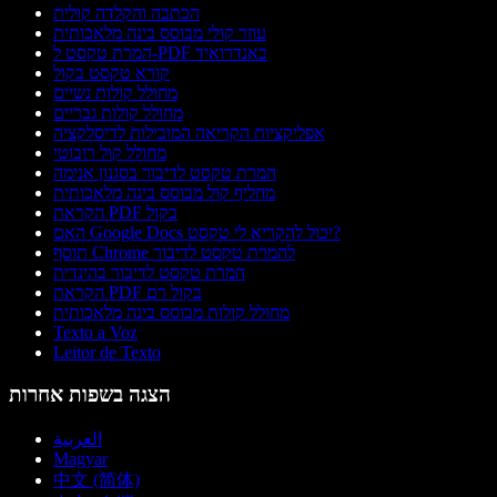
הכתבה והקלדה קולית
עוזר קולי מבוסס בינה מלאכותית
המרת טקסט ל-PDF באנדרואיד
קורא טקסט בקול
מחולל קולות נשיים
מחולל קולות גבריים
אפליקציות הקריאה המובילות לדיסלקציה
מחולל קול רובוטי
המרת טקסט לדיבור בסגנון אנימה
מחליף קול מבוסס בינה מלאכותית
הקראת PDF בקול
האם Google Docs יכול להקריא לי טקסט?
תוסף Chrome להמרת טקסט לדיבור
המרת טקסט לדיבור בהינדית
הקראת PDF בקול רם
מחולל קולות מבוסס בינה מלאכותית
Texto a Voz
Leitor de Texto
הצגה בשפות אחרות
العربية
Magyar
中文 (简体)