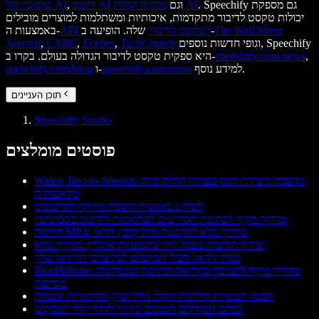
. Speechify גם מספקת
מחליף קולות AI
וגם
דיבוב AI
,
שיבוטי קול AI
יכולות טקסט לדיבור מתקדמות, איכותיות ומשתלמות למוצרים מובילים
The Wall Street
שלה. הופיעה ב-
API לטקסט לדיבור
באמצעות ה-
וגופי חדשות נוספים, Speechify
TechCrunch
,
Forbes
,
CNBC
,
Journal
,
speechify.com/news
היא ספקית טקסט לדיבור הגדולה בעולם. בקרו ב-
למידע נוסף.
speechify.com/press
ו-
speechify.com/blog
תוכן העניינים
Speechify Studio
פוסטים מומלצים
Wideo Text-to-Speech: מהפכה ביצירת תוכן בעזרת קולות בינה
מלאכותית
לשלוט באמנות הוספת מוזיקה לסרטונים
מדריך מקיף לכתיבת תסריטים לפרסומות ולדיבוב בספוטיפיי
דחיסת MP4: מדריך מלא להקטנת גודל קובץ וידאו
יצירת הודעות מענה קולי מקצועיות אונליין: מדריך מלא
ממיר וידאו: הכלי המושלם לכל צרכי הווידאו שלך
Read&Write: מדריך מקיף לתמיכה בקריאה וכתיבה וטכנולוגיה
מסייעת
הבנת תעשיית קריינות הקול: גודל שוק, הזדמנויות ומגמות
מהם המודלים הטובים ביותר לזיהוי קולי לעסקים?