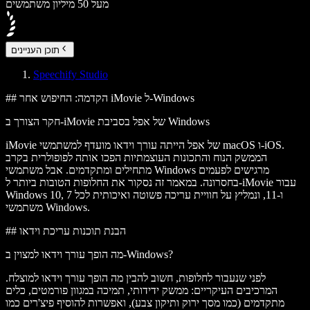
מעל 50 מיליון משתמשים
תוכן העניינים
Speechify Studio
## הקדמה: החיפוש אחר iMovie ל-Windows
חקר הצורך ב-iMovie של אפל בסביבת Windows
iMovie של אפל הייתה עורך וידאו מועדף למשתמשי macOS ו-iOS.
הממשק הנוח והתכונות העוצמתיות הפכו אותה לפופולרית בקרב
מתחילים ומתקדמים. אבל משתמשי Windows מרגישים לפעמים
בחסרונה. במאמר זה נסקור את החלופות הטובות ביותר ל-iMovie עבור
Windows 10, 7 ו-11, ונמליץ על חוויית עריכה פשוטה ואיכותית לכל
משתמשי Windows.
## הבנת תוכנות עריכת וידאו
מה הופך עורך וידאו למצוין ב-Windows?
לפני שנעבור לחלופות, חשוב להבין מה הופך עורך וידאו למוצלח.
המרכיבים העיקריים: ממשק ידידותי, תמיכה במגוון פורמטים, כלים
מתקדמים (כמו מסך ירוק ותיקון צבע), ואפשרות להוסיף פיצ'רים כמו