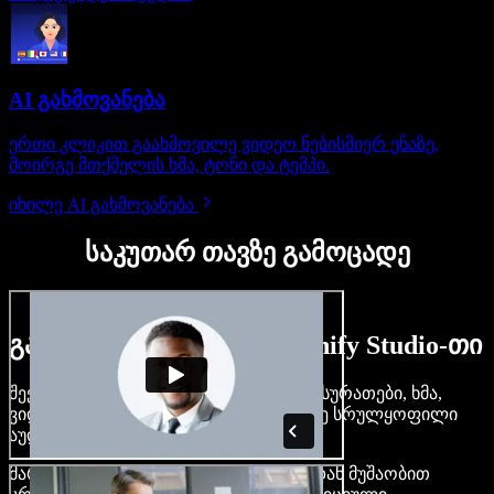
AI გახმოვანება
ერთი კლიკით გაახმოვილე ვიდეო ნებისმიერ ენაზე,
მოირგე მთქმელის ხმა, ტონი და ტემპი.
იხილე AI გახმოვანება
საკუთარ თავზე გამოცადე
გაიგე, რას შეძლებ Speechify Studio-თი
შექმენი გახმოვანება, დაამატე უფასო სურათები, ხმა,
ვიდეო, დააკლონირე შენი ხმა — ააწყე სრულყოფილი
აუდიო-ვიდეო პროექტები.
მარტივი ინტერფეისით და ბრაუზერიდან მუშაობით