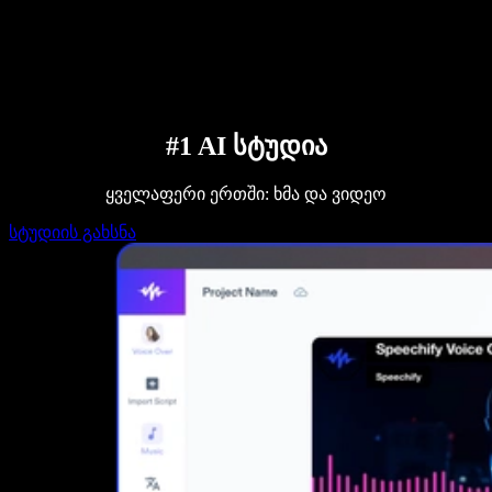
დაუკავშირდი გაყიდვების გუნდს
Speechify ბიზნესისა და EDU-სთვის
Speechify Work-ზე წვდომა
Speechify DSA-სთვის
SIMBA ხმოვანი აგენტები
Speechify დეველოპერებისთვის
#1 AI სტუდია
ყველაფერი ერთში: ხმა და ვიდეო
სტუდიის გახსნა