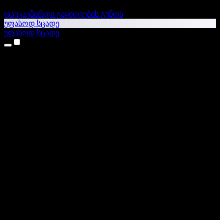
დაუკავშირდი გაყიდვების გუნდს
უფასოდ სცადე
უფასოდ სცადე
პროდუქტები
ტექსტი ხმაში
iPhone & iPad აპები
Android აპი
Chrome გაფართოება
Edge გაფართოება
ვებაპი
Mac აპი