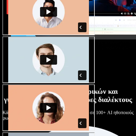
Τεράστια συλλογή ανδρικών και
γυναικείων φωνών με άπειρες διαλέκτους
Κάθε έργο είναι μοναδικό. Διάλεξε ανάμεσα σε 100+ AI ηθοποιούς
φωνής & διαλέκτους και κάν’ τους όπως θες.