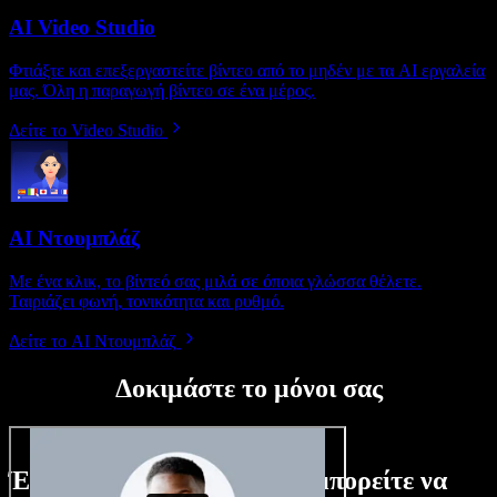
AI Video Studio
Φτιάξτε και επεξεργαστείτε βίντεο από το μηδέν με τα AI εργαλεία
μας. Όλη η παραγωγή βίντεο σε ένα μέρος.
Δείτε το Video Studio
AI Ντουμπλάζ
Με ένα κλικ, το βίντεό σας μιλά σε όποια γλώσσα θέλετε.
Ταιριάζει φωνή, τονικότητα και ρυθμό.
Δείτε το AI Ντουμπλάζ
Δοκιμάστε το μόνοι σας
Ένα μικρό δείγμα από όσα μπορείτε να