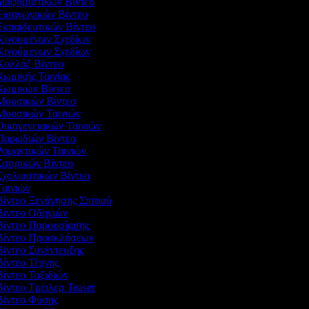
Διαφημιστικών Βίντεο
 Εισαγωγικών Βίντεο
Εκπαιδευτικών Βίντεο
 Κινουμένων Σχεδίων
 Κινούμενων Σχεδίων
 Κολλάζ Βίντεο
Κωμικής Ταινίας
 Κωμικών Βίντεο
 Μουσικών Βίντεο
 Μουσικών Ταινιών
Οικογενειακών Ταινιών
 Παρωδιών Βίντεο
Ρομαντικών Ταινιών
Σατιρικών Βίντεο
Σχολιαστικών Βίντεο
Ταινιών
Βίντεο Ξενάγησης Σπιτιού
 Βίντεο Οδηγιών
 Βίντεο Παρουσίασης
 Βίντεο Προσκλήσεων
Βίντεο Συνέντευξης
Βίντεο Τέχνης
Βίντεο Ταξιδιών
Βίντεο Τρέιλερ Teaser
 Βίντεο Φύσης