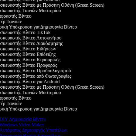
κευαστής Βίντεο με Πράσινη Οθόνη (Green Screen)
κευαστής Ταινιών Μυστηρίου
ραστής Βίντεο
ρ Ταινιών
κή Υπόκρουση για Δημιουργία Βίντεο
κευαστής Βίντεο TikTok
κευαστής Βίντεο Αυτοκινήτου
κευαστής Βίντεο Διακόσμησης
κευαστής Βίντεο Ειδήσεων
κευαστής Βίντεο Επίδειξης
κευαστής Βίντεο Κηπουρικής
κευαστής Βίντεο Προφοράς
κευαστής Βίντεο Προϋπολογισμού
κευαστής Βίντεο από Φωτογραφίες
κευαστής Βίντεο για Android
κευαστής Βίντεο με Πράσινη Οθόνη (Green Screen)
κευαστής Ταινιών Μυστηρίου
ραστής Βίντεο
ρ Ταινιών
κή Υπόκρουση για Δημιουργία Βίντεο
DIY Δημιουργία Βίντεο
Windows Video Maker
Αυτόματος Δημιουργός Υποτίτλων
Δημιουργία Βίντεο Κατοικίδιων