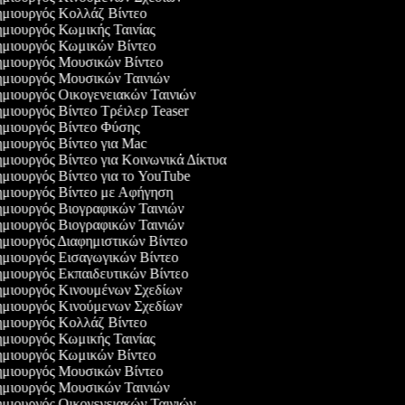
μιουργός Κολλάζ Βίντεο
μιουργός Κωμικής Ταινίας
μιουργός Κωμικών Βίντεο
μιουργός Μουσικών Βίντεο
μιουργός Μουσικών Ταινιών
μιουργός Οικογενειακών Ταινιών
μιουργός Βίντεο Τρέιλερ Teaser
μιουργός Βίντεο Φύσης
μιουργός Βίντεο για Mac
μιουργός Βίντεο για Κοινωνικά Δίκτυα
μιουργός Βίντεο για το YouTube
μιουργός Βίντεο με Αφήγηση
μιουργός Βιογραφικών Ταινιών
μιουργός Βιογραφικών Ταινιών
μιουργός Διαφημιστικών Βίντεο
μιουργός Εισαγωγικών Βίντεο
μιουργός Εκπαιδευτικών Βίντεο
μιουργός Κινουμένων Σχεδίων
μιουργός Κινούμενων Σχεδίων
μιουργός Κολλάζ Βίντεο
μιουργός Κωμικής Ταινίας
μιουργός Κωμικών Βίντεο
μιουργός Μουσικών Βίντεο
μιουργός Μουσικών Ταινιών
μιουργός Οικογενειακών Ταινιών