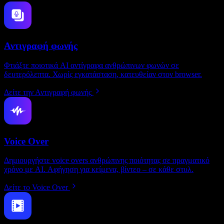
Αντιγραφή φωνής
Φτιάξτε ποιοτικά AI αντίγραφα ανθρώπινων φωνών σε
δευτερόλεπτα. Χωρίς εγκατάσταση, κατευθείαν στον browser.
Δείτε την Αντιγραφή φωνής
Voice Over
Δημιουργήστε voice overs ανθρώπινης ποιότητας σε πραγματικό
χρόνο με AI. Αφήγηση για κείμενα, βίντεο – σε κάθε στυλ.
Δείτε το Voice Over