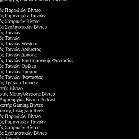
γός Παρωδιών Βίντεο
γός Ρομαντικών Ταινιών
ός Σατιρικών Βίντεο
γός Σχολιαστικών Βίντεο
γός Ταινιών
γός Ταινιών
γός Ταινιών Western
γός Ταινιών Δράματος
γός Ταινιών Δράσης
γός Ταινιών Επιστημονικής Φαντασίας
γός Ταινιών Θρίλερ
γός Ταινιών Τρόμου
γός Ταινιών Φαντασίας
γός Τρέιλερ Ταινιών
αστής Βίντεο
αστής Μεταγλώττισης Βίντεο
 Δημιουργίας Βίντεο Podcast
υαστής Gaming Βίντεο
υαστής Instagram Reels
γός Παρωδιών Βίντεο
γός Ρομαντικών Ταινιών
ός Σατιρικών Βίντεο
γός Σχολιαστικών Βίντεο
γός Ταινιών