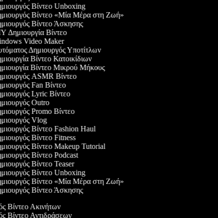
μιουργός Βίντεο Unboxing
μιουργός Βίντεο «Μία Μέρα στη Ζωή»
μιουργός Βίντεο Άσκησης
Y Δημιουργία Βίντεο
ndows Video Maker
τόματος Δημιουργός Υποτίτλων
μιουργία Βίντεο Κατοικίδιων
μιουργία Βίντεο Μικρού Μήκους
μιουργός ASMR Βίντεο
μιουργός Fan Βίντεο
μιουργός Lyric Βίντεο
μιουργός Outro
μιουργός Promo Βίντεο
μιουργός Vlog
μιουργός Βίντεο Fashion Haul
μιουργός Βίντεο Fitness
μιουργός Βίντεο Makeup Tutorial
μιουργός Βίντεο Podcast
μιουργός Βίντεο Teaser
μιουργός Βίντεο Unboxing
μιουργός Βίντεο «Μία Μέρα στη Ζωή»
μιουργός Βίντεο Άσκησης
γός Βίντεο Ακινήτων
γός Βίντεο Αντιδράσεων