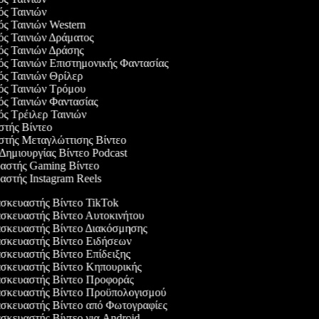
γός Ταινιών
γός Ταινιών Western
γός Ταινιών Δράματος
γός Ταινιών Δράσης
γός Ταινιών Επιστημονικής Φαντασίας
γός Ταινιών Θρίλερ
γός Ταινιών Τρόμου
γός Ταινιών Φαντασίας
γός Τρέιλερ Ταινιών
αστής Βίντεο
αστής Μεταγλώττισης Βίντεο
 Δημιουργίας Βίντεο Podcast
υαστής Gaming Βίντεο
υαστής Instagram Reels
κευαστής Βίντεο TikTok
κευαστής Βίντεο Αυτοκινήτου
κευαστής Βίντεο Διακόσμησης
κευαστής Βίντεο Ειδήσεων
κευαστής Βίντεο Επίδειξης
κευαστής Βίντεο Κηπουρικής
κευαστής Βίντεο Προφοράς
κευαστής Βίντεο Προϋπολογισμού
κευαστής Βίντεο από Φωτογραφίες
κευαστής Βίντεο για Android