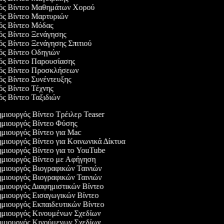
γός Βίντεο Μαθημάτων Χορού
γός Βίντεο Μαρτυριών
γός Βίντεο Μόδας
γός Βίντεο Ξενάγησης
ός Βίντεο Ξενάγησης Σπιτιού
γός Βίντεο Οδηγιών
γός Βίντεο Παρουσίασης
γός Βίντεο Προσκλήσεων
γός Βίντεο Συνέντευξης
γός Βίντεο Τέχνης
γός Βίντεο Ταξιδιών
μιουργός Βίντεο Τρέιλερ Teaser
μιουργός Βίντεο Φύσης
μιουργός Βίντεο για Mac
μιουργός Βίντεο για Κοινωνικά Δίκτυα
μιουργός Βίντεο για το YouTube
μιουργός Βίντεο με Αφήγηση
μιουργός Βιογραφικών Ταινιών
μιουργός Βιογραφικών Ταινιών
μιουργός Διαφημιστικών Βίντεο
μιουργός Εισαγωγικών Βίντεο
μιουργός Εκπαιδευτικών Βίντεο
μιουργός Κινουμένων Σχεδίων
μιουργός Κινούμενων Σχεδίων