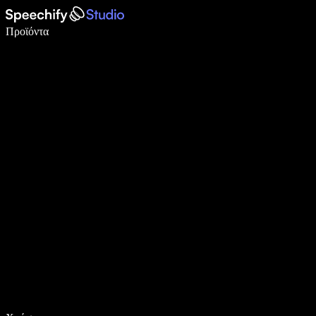
Γράψτε 5× πιο γρήγορα με φωνητική πληκτρολόγηση
Προϊόντα
Μάθετε περισσότερα