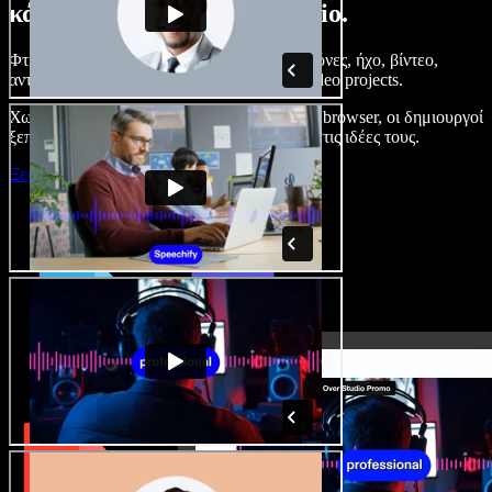
κάνετε με το Speechify Studio.
Φτιάξτε voice overs, προσθέστε δωρεάν εικόνες, ήχο, βίντεο,
αντιγραφή φωνής – ολοκληρωμένα audio/video projects.
Χωρίς καμπύλη εκμάθησης και με όλα στον browser, οι δημιουργοί
ξεπερνούν τα κλασικά όρια και δίνουν ζωή στις ιδέες τους.
Ξεκινήστε με το Studio