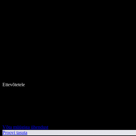
Ettevõtetele
Võta müügiga ühendust
Proovi tasuta