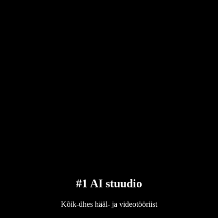
#1 AI stuudio
Kõik-ühes hääl- ja videotööriist