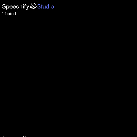
Kirjuta häälega 5× kiiremini
Tooted
Loe lähemalt