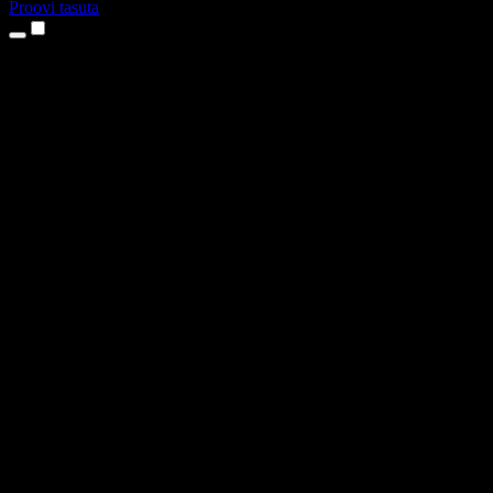
Proovi tasuta
Tooted
Tekst kõneks
iPhone’i ja iPadi rakendused
Androidi rakendus
Chrome’i laiendus
Edge’i laiendus
Veebirakendus
Maci rakendus
Windowsi rakendus
AI häältegeneraator
Pealelugemine
Dublaaž
Hääle kloonimine