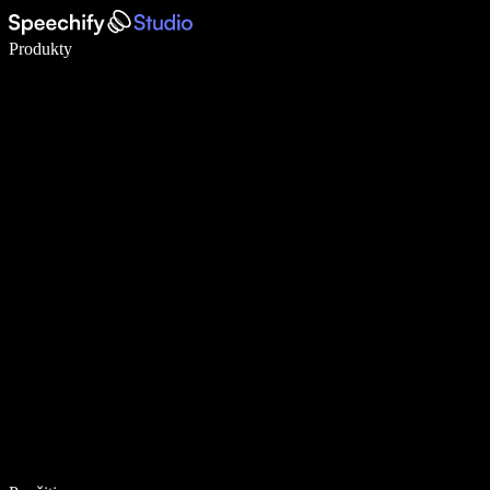
Píšte 5× rýchlejšie pomocou hlasového diktovania
Produkty
Zistiť viac